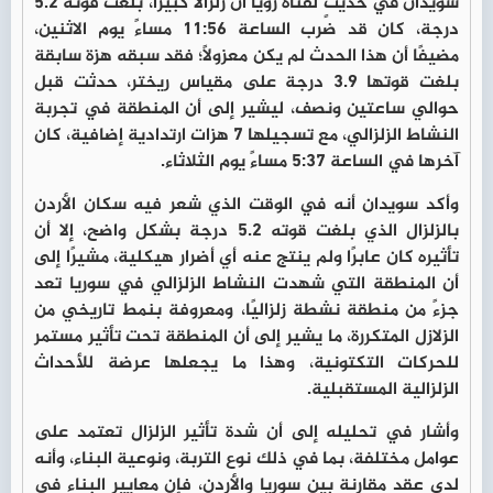
سويدان في حديثٍ لقناة رؤيا أن زلزالًا كبيرًا، بلغت قوته 5.2
درجة، كان قد ضرب الساعة 11:56 مساءً يوم الاثنين،
مضيفًا أن هذا الحدث لم يكن معزولًا؛ فقد سبقه هزة سابقة
بلغت قوتها 3.9 درجة على مقياس ريختر، حدثت قبل
حوالي ساعتين ونصف، ليشير إلى أن المنطقة في تجربة
النشاط الزلزالي، مع تسجيلها 7 هزات ارتدادية إضافية، كان
آخرها في الساعة 5:37 مساءً يوم الثلاثاء.
وأكد سويدان أنه في الوقت الذي شعر فيه سكان الأردن
بالزلزال الذي بلغت قوته 5.2 درجة بشكل واضح، إلا أن
تأثيره كان عابرًا ولم ينتج عنه أي أضرار هيكلية، مشيرًا إلى
أن المنطقة التي شهدت النشاط الزلزالي في سوريا تعد
جزءً من منطقة نشطة زلزاليًا، ومعروفة بنمط تاريخي من
الزلازل المتكررة، ما يشير إلى أن المنطقة تحت تأثير مستمر
للحركات التكتونية، وهذا ما يجعلها عرضة للأحداث
الزلزالية المستقبلية.
وأشار في تحليله إلى أن شدة تأثير الزلزال تعتمد على
عوامل مختلفة، بما في ذلك نوع التربة، ونوعية البناء، وأنه
لدى عقد مقارنة بين سوريا والأردن، فإن معايير البناء في