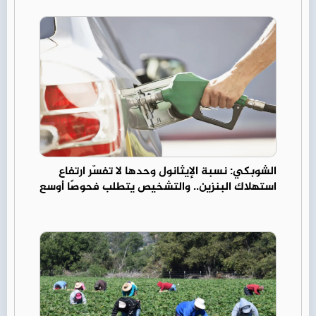
الشوبكي: نسبة الإيثانول وحدها لا تفسّر ارتفاع
استهلاك البنزين.. والتشخيص يتطلب فحوصًا أوسع