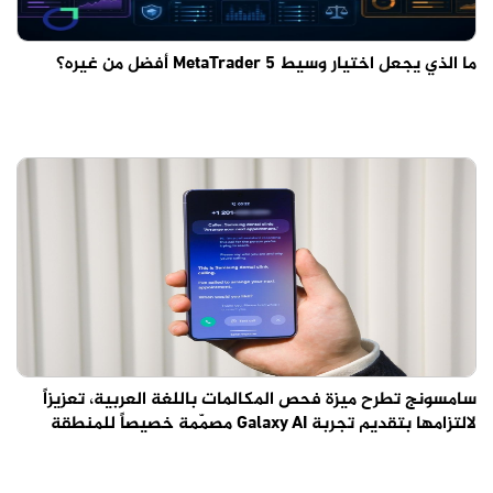
ما الذي يجعل اختيار وسيط MetaTrader 5 أفضل من غيره؟
سامسونج تطرح ميزة فحص المكالمات باللغة العربية، تعزيزاً
لالتزامها بتقديم تجربة Galaxy AI مصمّمة خصيصاً للمنطقة