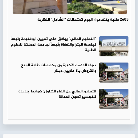
2605 طلبة يتقدمون اليوم لامتحانات "الشامل" النظرية
"التعليم العالي" يوافق على تعيين أبوغنيمة رئيساً
لجامعة البترا والقضاة رئيساً لجامعة المملكة للعلوم
الطبية
صرف الدفعة الأخيرة من مخصصات طلبة المنح
والقروض بـ9 ملايين دينار
التعليم العالي عن الغاء الشامل: ضوابط جديدة
للتجسير تصون العدالة