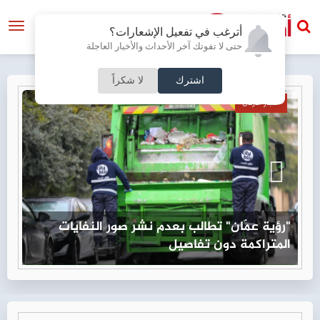
أترغب في تفعيل الإشعارات؟
حتى لا تفوتك آخر الأحداث والأخبار العاجلة
اشترك
لا شكراً
أخبار الأردن
"رؤية عمّان" تطالب بعدم نشر صور النفايات
وز
المتراكمة دون تفاصيل
ال