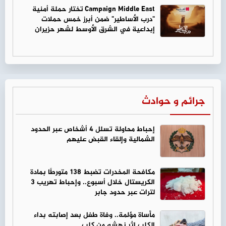
Campaign Middle East تختار حملة أمنية
"درب الأساطير" ضمن أبرز خمس حملات
إبداعية في الشرق الأوسط لشهر حزيران
جرائم و حوادث
إحباط محاولة تسلل 4 أشخاص عبر الحدود
الشمالية وإلقاء القبض عليهم
مكافحة المخدرات تضبط 138 متورطًا بمادة
الكريستال خلال أسبوع.. وإحباط تهريب 3
لترات عبر حدود جابر
مأساة مؤلمة.. وفاة طفل بعد إصابته بداء
الكلب إثر نهشه من كلب