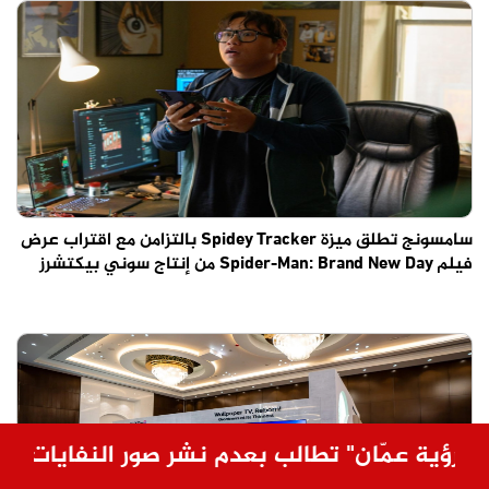
سامسونج تطلق ميزة Spidey Tracker بالتزامن مع اقتراب عرض
فيلم Spider-Man: Brand New Day من إنتاج سوني بيكتشرز
ن" تطالب بعدم نشر صور النفايات المتراكمة دون 