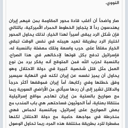
النووي.
صار واضحاً أن أغلب قادة محور المقاومة بمن فيهم إيران
يهندسون رداً لا يتجاوز الخطوط الحمراء الأميركية، بالتالي
فإن شكل الرد يبقى أسيراً لهذا الخيار، لذلك يحاول المحور
اختيار الرد بطريقة تعيد هيبته في نفس الوقت تبقي
الخيار مغلقاً على حرب واسعة وتلك معضلة بالنسبة له،
فإسرائيل تدفع بكل قوتها لإدخالهم في هذا الصراع،
بالنسبة لحزب الله فمن المتوقع أنه يفكر برد من نوع
العمل مثل قتل شخصية كبيرة في دولة الاحتلال وهو
يحاول أن يميز نفسه عن إيران لكنه في النهاية سيسير
وفق خطتها وفي ركابها، أماً إيران فموقفها أكثر حرجاً
والدلائل تشير إلى أن ردها سيأتي من الأراضي السورية ربما
مع صواريخ بالستية من إيران تهاجم مواقع إسرائيلية
منتقاة بعناية، أماً الحوثيون فساحتهم هي باب المندب مع
بعض الصواريخ على إسرائيل، وبالنسبة لحماس فهي
منخرطة في مواجهة حامية مع دولة الاحتلال لكنها
مضطرة للرد بطريقة مختلفة هذه المره، ربما تحاول الوصول