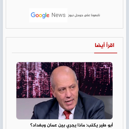
تابعونا على جوجل نيوز
اقرأ أيضا
أبو طير يكتب: ماذا يجري بين عمان وبغداد؟