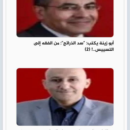
أبو زينة يكتب: "سد الذرائع": من الفقه إلى
التسييس..! (2)