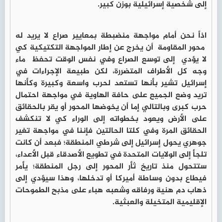
إلى شخصية إسرائيلية بوزن كبير.
اذاً نحن أمام مواجهة منضبطة بمعايير صراع لا يريد له
محور المقاومة أن يخرج عن إطار المواجهة التكتيكية كي
لا يؤدي إلى توسع الصراع وفي نفس الوقت تحفظ ماء
وجه كل الأطراف المتضررة، لكن طبيعة الإجراءات في
إسرائيل تشير بأنها تستعد لحرب واسعة وكبيرة وكأنها
تريد وضع الجميع على حافة الهاوية في مواجهة احتمال
حرب كبرى وبالتالي إما أن يخوضها المحور أو يقر بالحقائق
على الأرض ويعود بخطواته إلى الوراء كي لا تنكشف
الحقائق المرة وفي كلتا الحالتين فإننا في مواجهة تغير
جوهري يحول إسرائيل إلى شرطي المنطقة؛ فبعد أن كانت
تلجأ إلى الولايات المتحدة في تطويع الأصدقاء قبل الأعداء،
ستتحول منذ تاريخ ثأر المحور إلى رجل المنطقة؛ يأمر
فيطاع بدون وساطة أميركا أو تدخلها، وهذا سيؤدي إلى
ذهاب دم هنية ورفاقه وشعبه هباء على مذبح الطموحات
الإقليمية المتخيلة والعبثية.