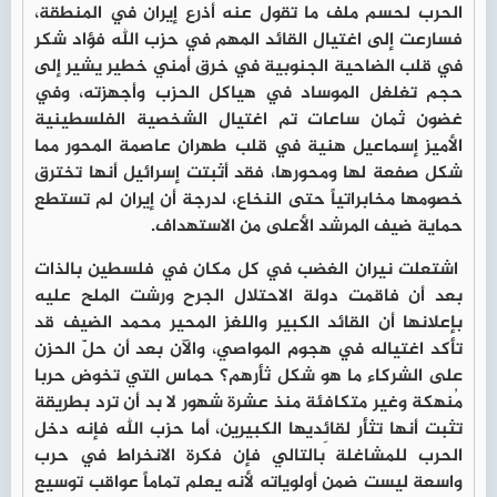
الحرب لحسم ملف ما تقول عنه أذرع إيران في المنطقة،
فسارعت إلى اغتيال القائد المهم في حزب الله فؤاد شكر
في قلب الضاحية الجنوبية في خرق أمني خطير يشير إلى
حجم تغلغل الموساد في هياكل الحزب وأجهزته، وفي
غضون ثمان ساعات تم اغتيال الشخصية الفلسطينية
الأميز إسماعيل هنية في قلب طهران عاصمة المحور مما
شكل صفعة لها ومحورها، فقد أثبتت إسرائيل أنها تخترق
خصومها مخابراتياً حتى النخاع، لدرجة أن إيران لم تستطع
حماية ضيف المرشد الأعلى من الاستهداف.
اشتعلت نيران الغضب في كل مكان في فلسطين بالذات
بعد أن فاقمت دولة الاحتلال الجرح ورشت الملح عليه
بإعلانها أن القائد الكبير واللغز المحير محمد الضيف قد
تأكد اغتياله في هجوم المواصي، والآن بعد أن حلّ الحزن
على الشركاء ما هو شكل ثأرهم؟ حماس التي تخوض حربا
مُنهكة وغير متكافئة منذ عشرة شهور لا بد أن ترد بطريقة
تثبت أنها تثأر لقائِديها الكبيرين، أما حزب الله فإنه دخل
الحرب للمشاغلة بالتالي فإن فكرة الانخراط في حرب
واسعة ليست ضمن أولوياته لأنه يعلم تماماً عواقب توسيع