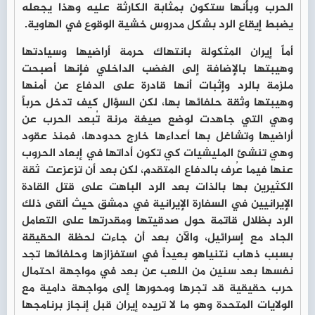
الحرب وبأنها ستكون بمثابة الكارثة عليه وهذا يجعله
يضبط إيقاع الرد بشكل مدروس خشية الوقوع في الهاوية.
أماً إيران المثكولة بانتهاك حرمة أراضيها وسيادتها
وهيبتها بالإضافة إلى الغضب الداخلي فإنها أصبحت
ملزمة بالرد وإثبات أنها قادرة على الدفاع عن أمنها
وهيبتها وثقة حلفائها بها، لكن السؤال كيف تدخل حرباً
وهي التي جاهدت لوضع صيغة مرنة تُبعد الحرب عن
أراضيها وتشاغل بها أعداءها خارج حدودها، فمنذ عقود
وهي تنشئ المليشيات كي تكون أداتها في إبعاد الحروب
عنها فيما عُرف بالدفاع المتقدم، لكن بعد أن تزعزعت ثقة
الكثيرين بها بالذات بعد الرد الباهت على قتل القادة
الإيرانيين في السفارة الإيرانية في دمشق حيث ألقى ذلك
الرد بظلال قاتمة حول صدقيتها ومقدرتها على التعامل
الجاد مع إسرائيل، والآن بعد أن جاءت لحظة الحقيقة
بسبب ذهاب نتنياهو بعيداً في استفزازها وحلفائها تجد
نفسها بعد سنين من اللعب عن بعد في مواجهة احتمال
حرب حقيقية قد تجرها ومحورها إلى مواجهة دامية مع
الولايات المتحدة وهو ما لا تريده إيران قبل إنجاز برنامجها