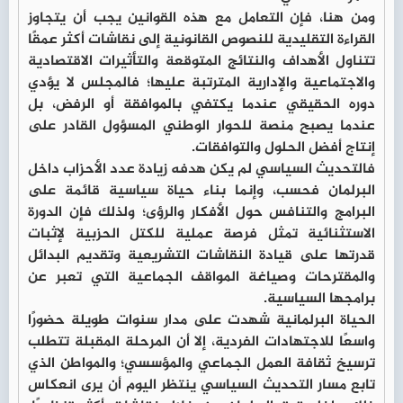
ومن هنا، فإن التعامل مع هذه القوانين يجب أن يتجاوز
القراءة التقليدية للنصوص القانونية إلى نقاشات أكثر عمقًا
تتناول الأهداف والنتائج المتوقعة والتأثيرات الاقتصادية
والاجتماعية والإدارية المترتبة عليها؛ فالمجلس لا يؤدي
دوره الحقيقي عندما يكتفي بالموافقة أو الرفض، بل
عندما يصبح منصة للحوار الوطني المسؤول القادر على
إنتاج أفضل الحلول والتوافقات.
فالتحديث السياسي لم يكن هدفه زيادة عدد الأحزاب داخل
البرلمان فحسب، وإنما بناء حياة سياسية قائمة على
البرامج والتنافس حول الأفكار والرؤى؛ ولذلك فإن الدورة
الاستثنائية تمثل فرصة عملية للكتل الحزبية لإثبات
قدرتها على قيادة النقاشات التشريعية وتقديم البدائل
والمقترحات وصياغة المواقف الجماعية التي تعبر عن
برامجها السياسية.
الحياة البرلمانية شهدت على مدار سنوات طويلة حضورًا
واسعًا للاجتهادات الفردية، إلا أن المرحلة المقبلة تتطلب
ترسيخ ثقافة العمل الجماعي والمؤسسي؛ والمواطن الذي
تابع مسار التحديث السياسي ينتظر اليوم أن يرى انعكاس