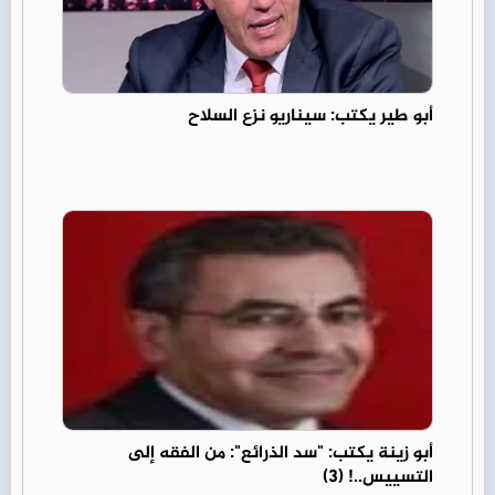
أبو طير يكتب: سيناريو نزع السلاح
أبو زينة يكتب: "سد الذرائع": من الفقه إلى
التسييس..! (3)