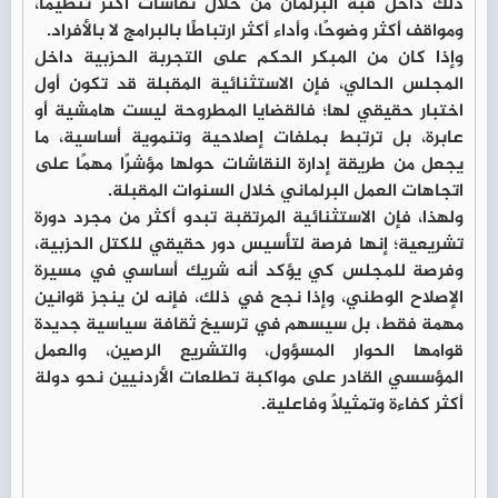
ذلك داخل قبة البرلمان من خلال نقاشات أكثر تنظيمًا،
ومواقف أكثر وضوحًا، وأداء أكثر ارتباطًا بالبرامج لا بالأفراد.
وإذا كان من المبكر الحكم على التجربة الحزبية داخل
المجلس الحالي، فإن الاستثنائية المقبلة قد تكون أول
اختبار حقيقي لها؛ فالقضايا المطروحة ليست هامشية أو
عابرة، بل ترتبط بملفات إصلاحية وتنموية أساسية، ما
يجعل من طريقة إدارة النقاشات حولها مؤشرًا مهمًا على
اتجاهات العمل البرلماني خلال السنوات المقبلة.
ولهذا، فإن الاستثنائية المرتقبة تبدو أكثر من مجرد دورة
تشريعية؛ إنها فرصة لتأسيس دور حقيقي للكتل الحزبية،
وفرصة للمجلس كي يؤكد أنه شريك أساسي في مسيرة
الإصلاح الوطني، وإذا نجح في ذلك، فإنه لن ينجز قوانين
مهمة فقط، بل سيسهم في ترسيخ ثقافة سياسية جديدة
قوامها الحوار المسؤول، والتشريع الرصين، والعمل
المؤسسي القادر على مواكبة تطلعات الأردنيين نحو دولة
أكثر كفاءة وتمثيلًا وفاعلية.