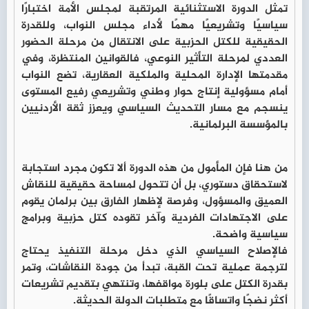
تمثل الدورة الاستثنائية المرتقبة لمجلس الأمة اختبارًا
سياسيًا وتشريعيًا مهمًا لأداء مجلس النواب، وللقدرة
الحقيقية للكتل الحزبية على الانتقال من مرحلة الحضور
العددي لمرحلة التأثير النوعي، فالقوانين المنتظرة، وفي
مقدمتها الإدارة المحلية والملكية العقارية، تضع النواب
أمام مسؤولية إنتاج حوار وطني وتشريعي رفيع المستوى
ينسجم مع مسار التحديث السياسي ويعزز ثقة الأردنيين
بالمؤسسة البرلمانية.
من هنا فإن المأمول من هذه الدورة ألا تكون مجرد استجابة
لاستحقاق دستوري، بل أن تتحول لمساحة حقيقية للنقاش
العميق والمسؤول، وفرصة لإظهار الفارق بين برلمان يقوم
على الاجتهادات الفردية وآخر تقوده كتل حزبية وبرامج
سياسية واضحة.
فالإصلاح السياسي الذي دخل مرحلة التنفيذ يحتاج
لترجمة عملية تحت القبة، تبدأ من جودة النقاشات، وتمر
بقدرة الكتل على بلورة مواقفها، وتنتهي بتقديم تشريعات
أكثر نضجًا واتساقًا مع متطلبات الدولة الحديثة.