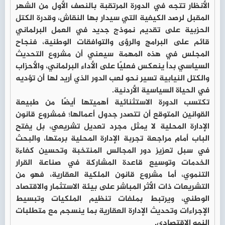
الأنظار تتجه في الدورة المرتقبة بالنصف الأول من الشهر
المقبل لرصد الكيفية التي سيدار بها النقاش، وقدرة الكتل
الحزبية على تقديم نموذج جديد في العمل البرلماني
قائم على البرامج والرؤى والتوافقات الوطنية، فنجاح
المجلس في هذه المهمة سيعني أن مشروع التحديث
السياسي بدأ ينعكس فعليًا على الأداء البرلماني، والأحزاب
والكتل النيابية تسير نحو لعب الدور الذي أريد لها أن تؤديه
في الحياة السياسية الأردنية.
تكتسب الدورة الاستثنائية أهميتها أيضًا من طبيعة
القوانين المتوقع أن تتصدر جدول أعمالها؛ فمشروع قانون
الإدارة المحلية لا يمثل مجرد تعديل تشريعي، بل يفتح
الباب أمام مراجعة تجربة الإدارة المحلية برمتها، والبحث
في سبل تعزيز دور المجالس المنتخبة وتحسين كفاءة
الخدمات وتوسيع قاعدة المشاركة في صناعة القرار
التنموي، أما مشروع قانون الملكية العقارية، فهو من
التشريعات ذات الأثر المباشر على بيئة الاستثمار والاقتصاد
الوطني، ويرتبط بملفات تنظيم الملكيات وتبسيط
الإجراءات وتحديث الإدارة العقارية بما ينسجم مع متطلبات
النمو الاقتصادي.