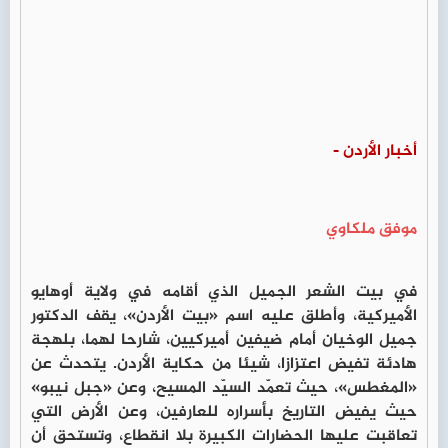
أخبار الأردن -
موفق ملكاوي
في بيت الشعر الجميل الذي أقامه في ولاية أوهايو
الأميركية، وأطلق عليه اسم «بيت الأردن»، يقف الدكتور
جميل الوخيان أمام ضيفين أميركيين، شارحا لهما، بلهجة
هادئة تفيض اعتزازا، شيئا من حكاية الأردن. يتحدث عن
«المغطس»، حيث تعمّد السيّد المسيح، وعن «جبل نيبو»
حيث يفيض التاريخ بأسراره للعارفين، وعن الأرض التي
تعاقبت عليها الحضارات الكبيرة بلا انقطاع، وتستحق أن