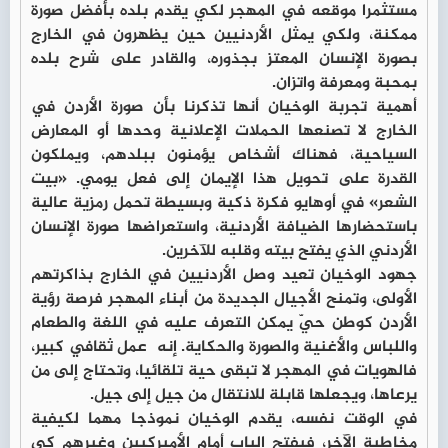
مستثمرا موقعه في المهجر لكي يقدم بلده بأفضل صورة
ممكنة، ولكي يمثل الأردنيين حين يظهرون في الخارج
بصورة الإنسان المعتز بجذوره، والقادر على شرح بلده
بمحبة ومعرفة واتزان.
أهمية تجربة الوخيان أنها تذكرنا بأن صورة الأردن في
الخارج لا تصنعها الحملات الإعلانية وحدها أو المعارض
السياحية، فهناك أشخاص يؤمنون ببلدهم، ويملكون
القدرة على تحويل هذا الإيمان إلى فعل يومي. «بيت
الشعر» في أوهايو فكرة ذكية وبسيطة تحمل رمزية عالية
باستحضارها الضيافة الأردنية، واستعراضها صورة الإنسان
الأردني الذي يفتح بيته وقلبه للآخرين.
جهود الوخيان تعيد وصل الأردنيين في الخارج بذاكرتهم
الأولى، وتمنح الأجيال الجديدة من أبناء المهجر فرصة رؤية
الأردن كوطن حيّ يمكن التعرف عليه في اللغة والطعام
واللباس والأغنية والصورة والحكاية. إنه عمل ثقافي كبير،
فالهويات في المهجر لا تبقى حية تلقائيا، وتحتاج إلى من
يرعاها، ويجعلها قابلة للانتقال من جيل إلى جيل.
في الوقت نفسه، يقدم الوخيان نموذجا مهما لكيفية
مخاطبة الآخر، فيفتح الباب أمام الأميركيين وغيرهم كي