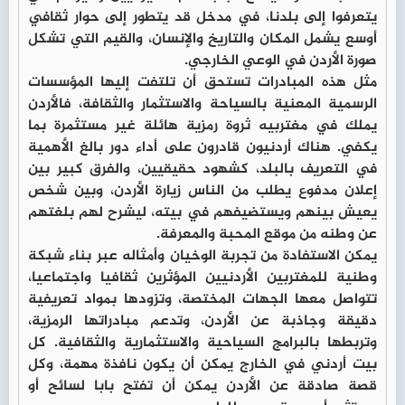
يتعرفوا إلى بلدنا، في مدخل قد يتطور إلى حوار ثقافي
أوسع يشمل المكان والتاريخ والإنسان، والقيم التي تشكل
صورة الأردن في الوعي الخارجي.
مثل هذه المبادرات تستحق أن تلتفت إليها المؤسسات
الرسمية المعنية بالسياحة والاستثمار والثقافة، فالأردن
يملك في مغتربيه ثروة رمزية هائلة غير مستثمرة بما
يكفي. هناك أردنيون قادرون على أداء دور بالغ الأهمية
في التعريف بالبلد، كشهود حقيقيين، والفرق كبير بين
إعلان مدفوع يطلب من الناس زيارة الأردن، وبين شخص
يعيش بينهم ويستضيفهم في بيته، ليشرح لهم بلغتهم
عن وطنه من موقع المحبة والمعرفة.
يمكن الاستفادة من تجربة الوخيان وأمثاله عبر بناء شبكة
وطنية للمغتربين الأردنيين المؤثرين ثقافيا واجتماعيا،
تتواصل معها الجهات المختصة، وتزودها بمواد تعريفية
دقيقة وجاذبة عن الأردن، وتدعم مبادراتها الرمزية،
وتربطها بالبرامج السياحية والاستثمارية والثقافية. كل
بيت أردني في الخارج يمكن أن يكون نافذة مهمة، وكل
قصة صادقة عن الأردن يمكن أن تفتح بابا لسائح أو