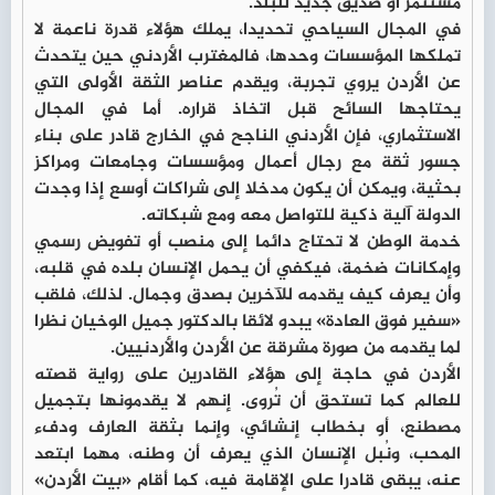
مستثمر أو صديق جديد للبلد.
في المجال السياحي تحديدا، يملك هؤلاء قدرة ناعمة لا
تملكها المؤسسات وحدها، فالمغترب الأردني حين يتحدث
عن الأردن يروي تجربة، ويقدم عناصر الثقة الأولى التي
يحتاجها السائح قبل اتخاذ قراره. أما في المجال
الاستثماري، فإن الأردني الناجح في الخارج قادر على بناء
جسور ثقة مع رجال أعمال ومؤسسات وجامعات ومراكز
بحثية، ويمكن أن يكون مدخلا إلى شراكات أوسع إذا وجدت
الدولة آلية ذكية للتواصل معه ومع شبكاته.
خدمة الوطن لا تحتاج دائما إلى منصب أو تفويض رسمي
وإمكانات ضخمة، فيكفي أن يحمل الإنسان بلده في قلبه،
وأن يعرف كيف يقدمه للآخرين بصدق وجمال. لذلك، فلقب
«سفير فوق العادة» يبدو لائقا بالدكتور جميل الوخيان نظرا
لما يقدمه من صورة مشرقة عن الأردن والأردنيين.
الأردن في حاجة إلى هؤلاء القادرين على رواية قصته
للعالم كما تستحق أن تُروى. إنهم لا يقدمونها بتجميل
مصطنع، أو بخطاب إنشائي، وإنما بثقة العارف ودفء
المحب، ونُبل الإنسان الذي يعرف أن وطنه، مهما ابتعد
عنه، يبقى قادرا على الإقامة فيه، كما أقام «بيت الأردن»