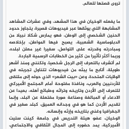
تروى قصتها للعالم.
ما يفعله الوخيان في هذا المشهد، وفي عشرات المشاهد
المشابهة التي يوثقها عبر فيديوهات قصيرة، يتجاوز حدود
الحنين الشخصي إلى الوطن، فهو يمارس شكلا نبيلا من
الدبلوماسية الشعبية، يصبح فيها المواطن، بإخلاصه
ومبادرته وقدرته على التواصل، سفيرا غير معلن لبلده،
وربما أكثر تأثيرا من كثير من الخطابات الرسمية الباردة.
لم أتشرف بالتعرف إلى الرجل شخصيا، ولكنني ومنذ أشهر
طويلة، أتابع ما يبثه من فيديوهات تتناول تجربته في
الولايات المتحدة، وعن «بيت الشعر» الذي حوله إلى ملتقى
للأردنيين والعرب، ونافذة مفتوحة أمام المجتمع الأميركي
للتعرف إلى الأردن وتاريخه وتراثه وطبائع أهله، بعيدا عن
الادعاء أو المبالغة وصناعة صورة مفتعلة عن البلد، وإنما
تقديم الأردن كما هو في وجدانه العميق، كبلد صغير في
الجغرافيا وغني بتاريخه وإرثه وإنسانه.
الوخيان، عضو هيئة التدريس في جامعة كينت ستيت
الأميركية، يمد حضوره إلى المجال الثقافي والاجتماعي،