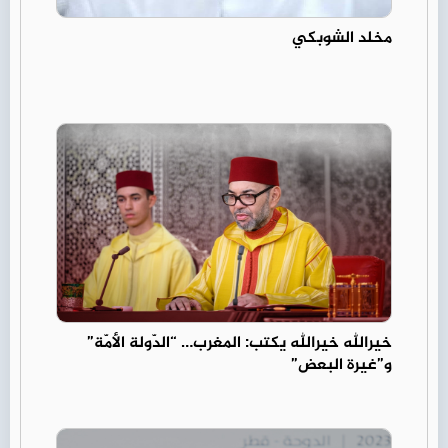
مخلد الشوبكي
خيرالله خيرالله يكتب: المغرب… “الدّولة الأمّة”
و”غيرة البعض”