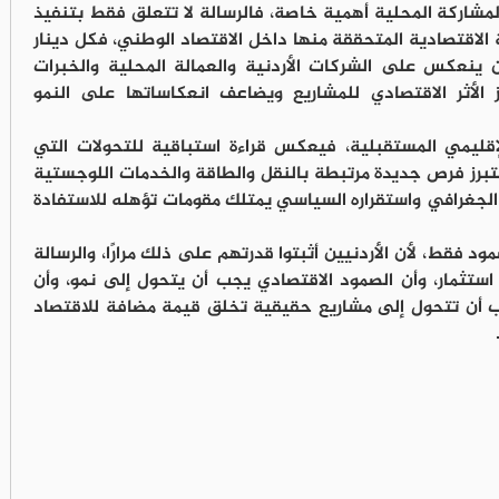
مشاركة المحلية أهمية خاصة، فالرسالة لا تتعلق فقط بتنفيذ
ة الاقتصادية المتحققة منها داخل الاقتصاد الوطني، فكل دينار
ينعكس على الشركات الأردنية والعمالة المحلية والخبرات
ز الأثر الاقتصادي للمشاريع ويضاعف انعكاساتها على النمو
إقليمي المستقبلية، فيعكس قراءة استباقية للتحولات التي
برز فرص جديدة مرتبطة بالنقل والطاقة والخدمات اللوجستية
ه الجغرافي واستقراره السياسي يمتلك مقومات تؤهله للاستفادة
د فقط، لأن الأردنيين أثبتوا قدرتهم على ذلك مرارًا، والرسالة
استثمار، وأن الصمود الاقتصادي يجب أن يتحول إلى نمو، وأن
جب أن تتحول إلى مشاريع حقيقية تخلق قيمة مضافة للاقتصاد