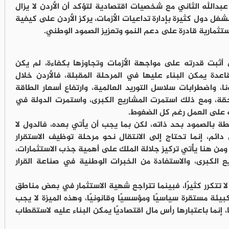
عبدالله الثاني مع شخصيات اقتصادية لتؤكد أن الأردن لا يزال
غل دول كثيرة بإدارة تداعيات الأزمات، يركز الأردن على كيفية
تثمارية قادرة على دعم النمو وتعزيز الصمود الوطني.
 أثبت قدرته على مواجهة الأزمات وتجاوزها بكفاءة، لم يكن
دة يمكن البناء عليها في المرحلة المقبلة، فالأردن خلال
، واضطرابات سلاسل التوريد العالمية، وارتفاع أسعار الطاقة
لاحقة، ومع ذلك استمرت المشاريع الكبرى، واستمرت الدولة في
ته على العمل رغم كل الضغوط.
بطة بالصمود بحد ذاته، لكن بما يجب أن يأتي بعده، فالدول لا
م، إنما تحتاج إلى الانتقال نحو مرحلة توظيف الاستقرار
من هنا يأتي تركيز جلالة الملك على أهمية جذب الاستثمارات،
ع الكبرى، والاستفادة من الخبرات الوطنية في صناعة القرار
لا تتكرر كثيرًا، فبينما تتراجع شهية الاستثمار في بعض مناطق
كبيئة مستقرة سياسيًا ومؤسسيًا وقانونيًا، وهذه الميزة لا يجب
ًا، إنما باعتبارها رأس مال اقتصاديًا يمكن البناء عليه لاستقطاب