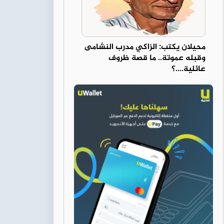
محيلان يكتب: الزاكي مدرب النشامى
وقبله عموتة.. ما قصة ظروف
عائلية....؟