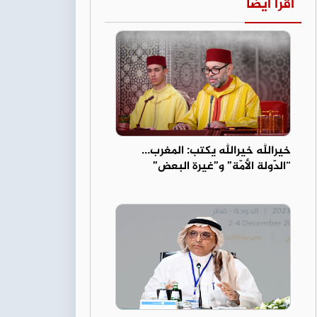
اقرأ أيضا
خيرالله خيرالله يكتب: المغرب…
“الدّولة الأمّة” و”غيرة البعض”