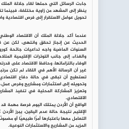
جاءت الرسائل التي حملها لقاء جلالة الملك 
ينظر إلى المشهد من زاوية مختلفة، فبينما تنش
تحويل عوامل الاستقرار إلى فرص اقتصادية واس
عندما أكد جلالة الملك أن الاقتصاد الوطني
الحديث عن إنجاز تحقق وانتهى، لكن عن قاع
السنوات الماضية واجه تداعيات جائحة كورونا
والغذاء، إلى جانب التوترات الإقليمية المت
الوفاء بالتزاماتها، وحافظ الاقتصاد على قدر
غير أن الرسالة الأهم في اللقاء لم تكن مرت
تستطيع أن تبقى في حالة دفاع اقتصادي دائ
وتحويله إلى استثمارات ومشاريع وفرص عمل، و
وتعزيز المشاركة المحلية في تنفيذ المشاري
الاقتصادي.
الواقع أن الأردن يمتلك اليوم فرصة مهمة قد 
الإقليم نتيجة حالة عدم اليقين، يبرز الأردن 
التعامل معها باعتبارها أمرًا طبيعيًا أو مضمون
المزيد من المشاريع والاستثمارات النوعية.