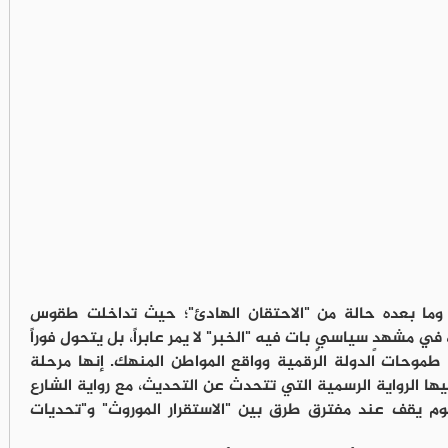
 وما بعده حالة من "الاحتقان الهادئ"؛ حيث تداخلت طقوس
 مشهدٍ سياسيٍ بات فيه "الخبر" لا يمر عابراً، بل يتحول فوراً
وحات الدولة الرقمية وواقع المواطن المنهك. إنها مرحلة
فيها الرواية الرسمية التي تتحدث عن التحديث، مع رواية الشارع
يوم يقف عند مفترق طرق بين "الاستقرار الموروث" و"تحديات