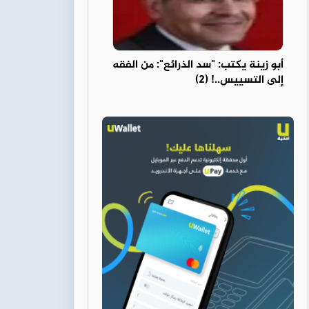
أبو زينة يكتب: "سد الذرائع": من الفقه
إلى التسييس..! (2)