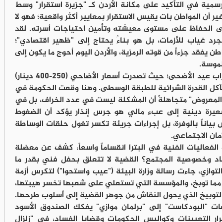
رسمية في التأكيد على مكانة الأردن كـ "جزيرة استقرار" وسط
ر أن المواطن بات يقيس الاستقرار بمعايير أكثر واقعية؛ فهو لا
ى الحفاظ على مستوى معيشته وتأمين احتياجات أسرته. لقد
رد غياب للأزمات، بل هو بناءٌ يحتاج إلى "ظهير اقتصادي"؛
طن يفقد جزءاً من قوته الرمزية، والأردن اليوم أحوج ما يكون إلى
موسة.
هذا التحدي الاقتصادي تجسد بوضوح مع اقتراب عيد الأضحى؛ حيث تصدرت أسعار الأضاحي (250-400 دينار)
كل القدرة الشرائية للطبقة الوسطى. وهنا وقعت الحكومة في
المعروض" متجاهلةً أن المشكلة ليست في عدد الخراف، بل في
عيرة دينية إلى عبء مالي هو جرس إنذار يؤكد أن الضغوط
ياناً بالوفرة، بل إجراءات جريئة تكسر تغول حلقات الوساطة
ان الاجتماعي.
لفعاليات الفنية في البترا انقساماً واسعاً، كشف عن معضلة
صاد وخصوصية المجتمع؟ القضية لا تتعلق بحفل فني بقدر ما
توازي، جاءت رسالة وزارة البيئة ("عيب واستحوا") لتكرس أزمة
ر مما توبخ، والمؤسسة التي تستعلي على شعبها تخسر هيبتها،
 التوبيخ الذي يحول النقاش من جوهر القضية إلى أسلوب طرحها.
ت "البودكاست" إلى "برلمان موازي" يفكك الصندوق الأسود
ار التعيينات وكواليس الحكومات وقضايا الفساد، في "زلزال