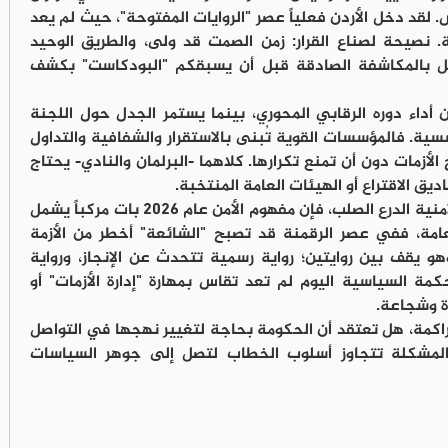
. لقد دخل الأردن فعلياً عصر "الروايات المفتوحة"، حيث لم يعد
. نصيحة لصناع القرار: زمن الصمت قد ولى، والطريق الوحيد
 بل بالمكاشفة الصادقة قبل أن يسبقكم "البودكاست" بكشف
أداء دوره الرقابي المحوري، بينما يستمر الجدل حول اللجنة
سية. فالمؤسسات القوية تُبنى بالاستقرار والشفافية والتداول
 الأزمات دون أن تمنع تكرارها. كلاهما -البرلمان والنادي- يحتاج
يق الاقتراع أو الهيئات العامة المنتخبة.
ختاماً، بينما تظل القوات المسلحة والأجهزة الأمنية الدرع الصلب، فإن مفهوم الأمن عام 2026 بات مركباً يشمل
لعامة، ففي عصر الرقمنة قد تصبح "الشائعة" أخطر من الأزمة
وهو يقف بين روايتين؛ رواية رسمية تتحدث عن الإنجاز، ورواية
مة السياسية اليوم لم تعد تقاس بمهارة "إدارة الأزمات" أو
أة وشجاعة.
اكمة، هل تعتقد أن الحكومة بحاجة لتغيير نهجها في التواصل
ن المشكلة تتجاوز أسلوب الخطاب لتصل إلى جوهر السياسات