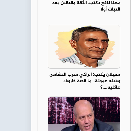
مهنا نافع يكتب: الثقة واليقين بعد
الثبات أولا
محيلان يكتب: الزاكي مدرب النشامى
وقبله عموتة.. ما قصة ظروف
عائلية....؟