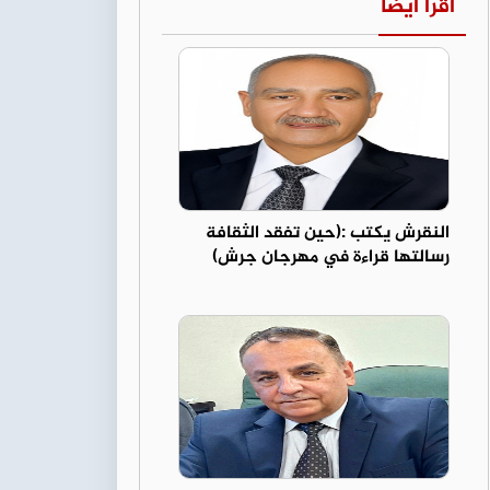
اقرأ أيضا
النقرش يكتب :(حين تفقد الثقافة
رسالتها قراءة في مهرجان جرش)