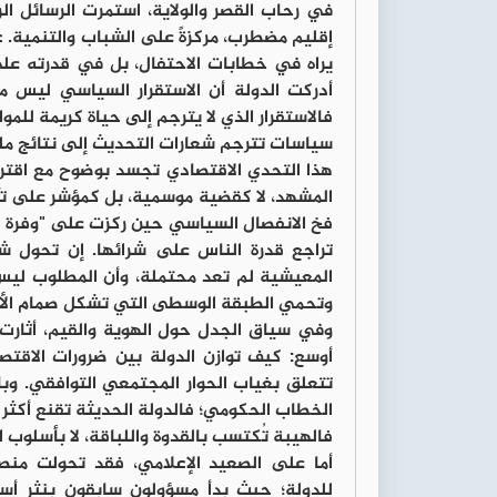
في رحاب القصر والولاية، استمرت الرسائل ال
إقليم مضطرب، مركزةً على الشباب والتنمية. غي
يراه في خطابات الاحتفال، بل في قدرته عل
أدركت الدولة أن الاستقرار السياسي ليس مج
فالاستقرار الذي لا يترجم إلى حياة كريمة للموا
سياسات تترجم شعارات التحديث إلى نتائج مل
المشهد، لا كقضية موسمية، بل كمؤشر على تآ
فخ الانفصال السياسي حين ركزت على "وفرة 
تراجع قدرة الناس على شرائها. إن تحول ش
المعيشية لم تعد محتملة، وأن المطلوب ليس ب
وتحمي الطبقة الوسطى التي تشكل صمام الأم
وفي سياق الجدل حول الهوية والقيم، أثارت ا
أوسع: كيف توازن الدولة بين ضرورات الاقت
تتعلق بغياب الحوار المجتمعي التوافقي. وبال
الخطاب الحكومي؛ فالدولة الحديثة تقنع أكث
فالهيبة تُكتسب بالقدوة واللباقة، لا بأسلوب
أما على الصعيد الإعلامي، فقد تحولت منصا
للدولة؛ حيث بدأ مسؤولون سابقون بنثر أسر