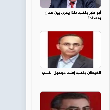
أبو طير يكتب: ماذا يجري بين عمان
وبغداد؟
الخيطان يكتب: إعلام مجهول النسب