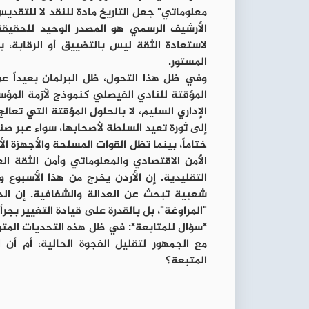
معلوماتي" جعل التاريخ مادة للنقد لا للتقديس
الأرشيف الرسمي هو المصدر الوحيد للحقيقة
لاستعادة الثقة ليس بالتضييق أو الرقابة،
المستور.
وفي ظل هذا التحول، ظل البرلمان بعيداً عن 
المؤقتة للنادي الفيصلي كنموذج لأزمة المؤس
الإداري السليم، لا بالحلول المؤقتة التي تعالج
إلى ثورة تعيد السلطة لأصحابها، سواء عبر صناد
الأمن الاقتصادي والمعلوماتي وأمن الثقة ا
التقليدية. إن الأردن يخرج من هذا الأسبوع 
شعبية تبحث عن العدالة والشفافية. إن الحك
"المراوغة"، بل بالقدرة على قيادة التغيير بجر
*سؤال للمتابعة*: في ظل هذه التحديات المتر
مع الجمهور لتقليل الفجوة الحالية، أم أ
المتبعة؟