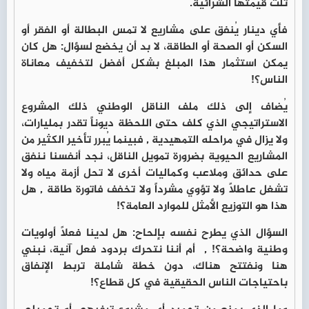
ثلث قيمتها الشرائية.
فأي دينار يُنفق على مشاريع لا تمس البطالة أو الفقر أو
السكن أو الصحة أو الطاقة، لا بد أن يخضع لسؤال: هل كان
يمكن استثمار هذا المبلغ بشكل أفضل لتخفيف معاناة
الناس؟!
يُضاف إلى ذلك ملف الناقل الوطني ذلك المشروع
الاستراتيجي الذي كلف حتى اللحظة ديوناً تقدر بمليارات،
ولا يزال في مراحله التمهيدية , فبينما يُبرر تأخير الكثير من
المشاريع الحيوية بضرورة تمويل الناقل، نجد أنفسنا ننفق
على حدائق وملاعب وكماليات أخرى لا تحل أزمة مياه ولا
تشغل عاطلاً ولا تؤوي مشرداً ولا تخفف فاتورة طاقة , هل
هذا هو التوزيع الأمثل للموارد العامة؟!
السؤال الذي يطرح نفسه بإلحاح: هل لدينا فعلاً أولويات
وطنية واضحة؟! , أم أننا نتحرك بردود فعل آنية، نبني
هنا ونفتتح هناك، دون خطة شاملة تربط الإنفاق
باحتياجات الناس الحقيقية في كل قطاع؟!