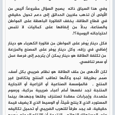
وفي هذا السياق ذاته يصبح السؤال مشروعاً: أليس من
الأولى أن تذهب ملايين الحدائق إلى دعم تحول حقيقي
في قطاع الطاقة، يخفف الفاتورة الباهظة على المواطن
والصناعة، بدلاً من إنفاقها على كماليات لا تلمس
احتياجاته اليومية؟!.
فكل دينار يُوفر على المواطن من فاتورة الكهرباء هو دينار
إضافي في رزقه، وكل دينار يُوفر على المصنع والمزرعة
من تكلفة الطاقة هو دينار يُمكن أن يُترجم إلى فرصة عمل
أو سعر تنافسي.
لكن الأدهى من ملف الطاقة هو نظام ضريبي بكل أسف،
صُمم بطريقة تبدو وكأنها تعاقب المنتج وتكافئ غير
المنتج , فالمؤسسة الصناعية أو الزراعية أو التجارية
المنتجة تجد نفسها أمام أعباء ضريبية مركبة، ورسوم
متعددة، وإجراءات معقدة تستنزف وقتها وجهدها، بينما
المستورد الذي لا ينتج شيئاً، أو الوسيط الذي لا يضيف قيمة
حقيقية، قد يجد طرقاً للتهرب الضريبي أو تحميل تكاليفه