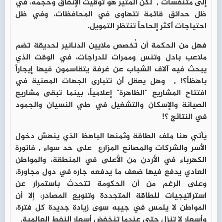
إلى متنفسات , لكن المثير هو توقيت الإنفاق وحجمه، في
ظل حدائق قائمة تتهاوى في المحافظات، وفي ظل
احتياجات أكثر إلحاحاً تنتظر التمويل.
فهل من الحكمة أن تُخصص ملايين الدنانير لحديقة تضم
ملاعب بادل وتنس وممرات للدراجات، في الوقت الذي
يبحث فيه آلاف الشباب عن غرفة يتقاسمون فيها إيجاراً
باهظاً؟! , وهل يعقل أن تتبارى الجهات المعنية في
افتتاح المشاريع "الظاهرة" إعلامياً، بينما تبقى مشاريع
الصيانة والإسكان والتشغيل في طي النسيان والجمود
في النتائج ؟!
يأتي هنا ملف الطاقة وثمنها الباهظ الذي ينهش دخول
الأسر والشركات والمصانع المزارع على حد سواء , فاتورة
الكهرباء في الأردن من الأعلى في المنطقة، والمواطن
العادي يدفع فيها ضعف ما يدفعه جاره في دول مجاورة،
وعلى الرغم من أن الحكومة تتحدث باستمرار عن
استراتيجيات للطاقة المتجددة وتنويع المصادر، إلا أن
المواطن لا يلمس في جيبه سوى زيادة جديدة كل فترة،
وأسعار لا تنزل حتى عندما تنخفض أسعار النفط العالمية.