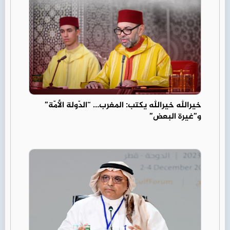
خيرالله خيرالله يكتب: المغرب… “الدّولة الأمّة”
و”غيرة البعض”