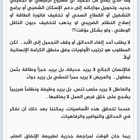
وما الذي يمنع من تجميد أي مشروع ترفيهي أو تجميلي
جديد، وتحويل موازناته إلى دعم الإسكان الشعبي أو برامج
التشغيل أو القطاع الصحي أو تخفيف فاتورة الطاقة أو
إصلاح النظام الضريبي او يذهب لتخفيف ديون الناقل
الوطني ، ولو بشكل مؤقت؟!
لا يطلب أحد إلغاء الحدائق أو وقف التجميل إلى الأبد , لكن
المطلوب هو ترتيب الأولويات وفق منطق الكرامة الإنسانية
أولاً.
فالإنسان الجائع لا يريد حديقة، بل يريد خبزاً وطاقة بثمن
معقول , والمريض لا يريد ممراً للمشي بل يريد دواءً.
والعاطل لا يريد ملعب تنس، بل يريد وظيفة ونظاماً ضريبياً
يشجع على خلق فرص العمل لا يعاقبها .
عندما تتحقق هذه الأساسيات، يمكننا بعد ذلك أن نفكر
في الحدائق والنوافير والرفاهيات.
ربما حان الوقت لمراجعة جذرية لطبيعة الإنفاق العام،