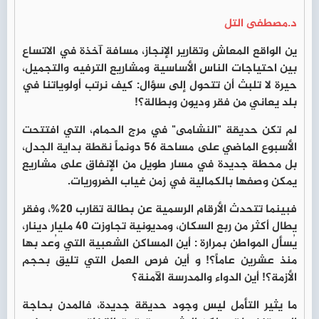
د.مصطفى التل
ين الواقع المعاش وتقارير الإنجاز، مسافة آخذة في الاتساع
بين احتياجات الناس الأساسية ومشاريع الترفيه والتجميل،
حيرة لا تلبث أن تتحول إلى سؤال: كيف نرتب أولوياتنا في
بلد يعاني من فقر وديون وبطالة؟!
لم تكن حديقة "النشامى" في مرج الحمام، التي افتتحت
الأسبوع الماضي على مساحة 56 دونماً نقطة بداية الجدل،
بل محطة جديدة في مسار طويل من الإنفاق على مشاريع
يمكن وصفها بالكمالية في زمن غياب الضروريات.
فبينما تتحدث الأرقام الرسمية عن بطالة تقارب 20%، وفقر
يطال أكثر من ربع السكان، ومديونية تجاوزت 40 مليار دينار،
يُسأل المواطن بمرارة : أين المساكن الشعبية التي وُعد بها
منذ عشرين عاماً؟! و أين فرص العمل التي تليق بحجم
الأزمة؟! أين الدواء والمدرسة الآمنة؟
ما يثير التأمل ليس وجود حديقة جديدة، فالمدن بحاجة