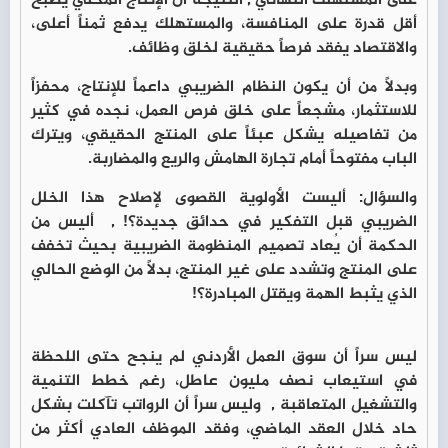
على المستهلك النهائي , النتيجة أن الإنتاج المحلي يُصبح
أقل قدرة على المنافسة، والمستهلك يدفع ثمناً أعلى،
والاقتصاد يفقد فرصاً حقيقية لخلق وظائف.
وبدلاً من أن يكون النظام الضريبي داعماً للإنتاج، محفزاً
للاستثمار، مشجعاً على خلق فرص العمل، نجده في كثير
من تفاصيله يشكل عبئاً على المنتج الحقيقي، ويترك
الباب مفتوحاً أمام تجارة الهامش والريع والمضاربة.
والسؤال: أليست الأولوية القصوى لإصلاح هذا الخلل
الضريبي قبل التفكير في حدائق جديدة؟! , أليس من
الحكمة أن يُعاد تصميم المنظومة الضريبية بحيث تخفف
على المنتج وتشدد على غير المنتج، بدلاً من الوضع الحالي
الذي يثبط الهمة ويقتل المبادرة؟!
ليس سراً أن سوق العمل الأردني لم ينجح حتى اللحظة
في استيعاب نصف مليون عاطل، رغم خطط التنمية
والتشغيل المتعاقبة , وليس سراً أن الرواتب تآكلت بشكل
حاد خلال العقد الماضي، وفقد الموظف العادي أكثر من