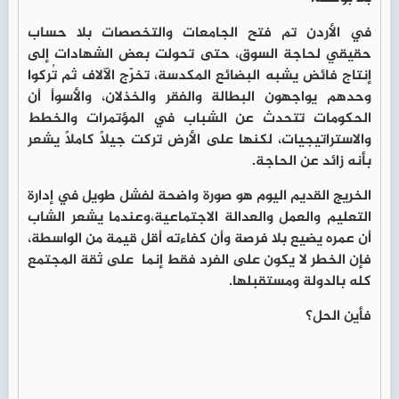
في الأردن تم فتح الجامعات والتخصصات بلا حساب
حقيقي لحاجة السوق، حتى تحولت بعض الشهادات إلى
إنتاج فائض يشبه البضائع المكدسة، تخرّج الآلاف ثم تُركوا
وحدهم يواجهون البطالة والفقر والخذلان، والأسوأ أن
الحكومات تتحدث عن الشباب في المؤتمرات والخطط
والاستراتيجيات، لكنها على الأرض تركت جيلاً كاملاً يشعر
بأنه زائد عن الحاجة.
الخريج القديم اليوم هو صورة واضحة لفشل طويل في إدارة
التعليم والعمل والعدالة الاجتماعية،وعندما يشعر الشاب
أن عمره يضيع بلا فرصة وأن كفاءته أقل قيمة من الواسطة،
فإن الخطر لا يكون على الفرد فقط إنما على ثقة المجتمع
كله بالدولة ومستقبلها.
فأين الحل؟