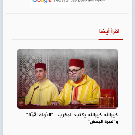
اقرأ أيضا
خيرالله خيرالله يكتب: المغرب… “الدّولة الأمّة”
و”غيرة البعض”