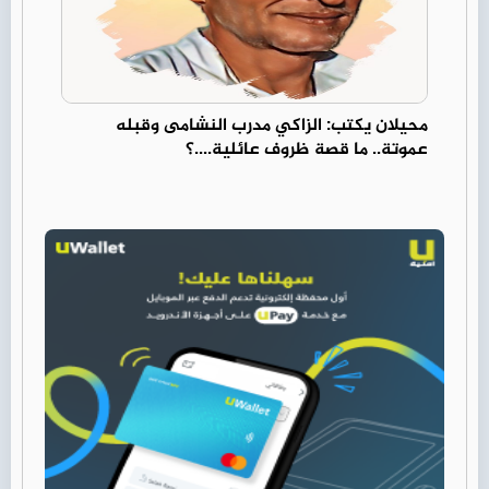
محيلان يكتب: الزاكي مدرب النشامى وقبله
عموتة.. ما قصة ظروف عائلية....؟