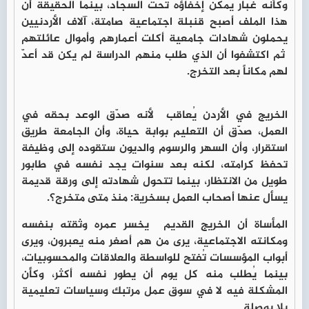
وكأنه غبار يمكن إخفاؤه تحت السجاد، بينما الحقيقة أن
هذا الملف أصبح قنبلة اجتماعية صامتة، آلاف الأردنيين
يحملون شهادات جامعية أكلت أعمارهم وأموال عائلتهم
ثم اكتشفوا أن الذي طلب منهم الدراسة لم يكن قد أعدّ
لهم مكاناً بعد التخرج.
الخريج في الأردن يُعاقب لأنه صدّق الوعد بحقه في
العمل، صدّق أن التعليم بوابة حياة، وأن الجامعة طريق
استقرار، وأن السهر والرسوم والديون ستقوده إلى وظيفة
تحفظ كرامته، لكنه بعد سنوات يجد نفسه في طابور
طويل من الانتظار، بينما تتحول شهادته إلى ورقة قديمة
يسأل عنها أصحاب العمل بسخرية: منذ متى متخرج؟.
المأساة أن الخريج القديم يخسر عمره وثقته بنفسه
ومكانته الاجتماعية، يرى من هم أصغر منه يعبرون، ويرى
أبواب المؤسسات تُفتح للواسطة والعلاقات والمحسوبيات،
بينما يُطلب منه كل يوم أن يطور نفسه أكثر، وكأن
المشكلة فيه لا في سوق عمل مرتبك وسياسات تعليمية
بلا بوصلة.