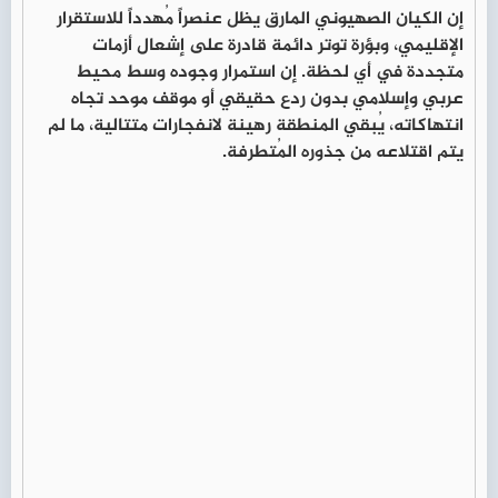
إن الكيان الصهيوني المارق يظل عنصراً مُهدداً للاستقرار
الإقليمي، وبؤرة توتر دائمة قادرة على إشعال أزمات
متجددة في أي لحظة. إن استمرار وجوده وسط محيط
عربي وإسلامي بدون ردع حقيقي أو موقف موحد تجاه
انتهاكاته، يُبقي المنطقة رهينة لانفجارات متتالية، ما لم
يتم اقتلاعه من جذوره المُتطرفة.