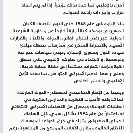
أخرى بالإقليم، كما هدد بذلك مؤخراً، إذا لم يتم اتخاذ
قرارات وإجراءات رادعة لعدوانه.
منذ قيامه في عام 1948 حتى اليوم، يتصرف الكيان
الصهيوني بوصفه كياناً مارقاً خارجاً عن منظومة الشرعية
الدولية، عبر رفض احترام القانون الدولي والالتزام بالقرارات
الأممية، والانخراط المتكرر في ممارسات تنتهك مبادئ
سيادة الدول وحقوق الإنسان، وتبني سياسات عدوانية
وتوسعية، والاعتماد في سلوكه الإقليمي على منطق
القوة ونزعة التطرف، مستنداً إلى مظلة حماية غربية،
وعلى رأسها الدعم الأميركي المتواصل، بما يهدد الأمن
الإقليمي والسلم العالمي.
وبعيداً عن الإطار المفاهيمي لمصطلح «الدولة المارقة»
كما تناولته الأدبيات النظرية والمدارس الفكرية في
العلاقات الدولية؛ وبمعزل عن التصنيف الأميركي الانتقائي
له، اعتباراً من عام 1994 بشكل رسمي، فإن السلوك
العملي الصهيوني متمادٍ في خرق القواعد المؤسسة
للنظام العالمي، مقابل الإفلات الممنهج من المحاسبة، رغم