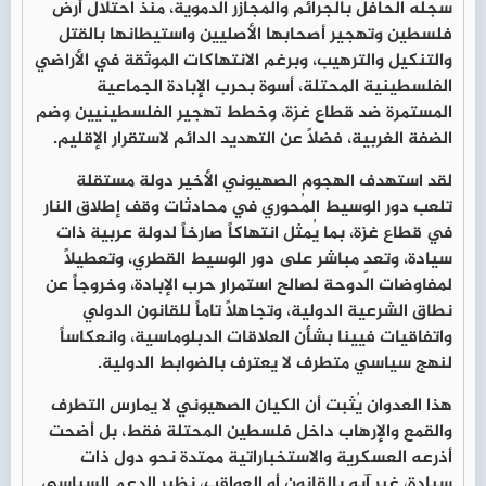
سجله الحافل بالجرائم والمجازر الدموية، منذ احتلال أرض
فلسطين وتهجير أصحابها الأصليين واستيطانها بالقتل
والتنكيل والترهيب، وبرغم الانتهاكات الموثقة في الأراضي
الفلسطينية المحتلة، أسوة بحرب الإبادة الجماعية
المستمرة ضد قطاع غزة، وخطط تهجير الفلسطينيين وضم
الضفة الغربية، فضلاً عن التهديد الدائم لاستقرار الإقليم.
لقد استهدف الهجوم الصهيوني الأخير دولة مستقلة
تلعب دور الوسيط المُحوري في محادثات وقف إطلاق النار
في قطاع غزة، بما يُمثل انتهاكاً صارخاً لدولة عربية ذات
سيادة، وتعدٍ مباشر على دور الوسيط القطري، وتعطيلاً
لمفاوضات الدوحة لصالح استمرار حرب الإبادة، وخروجاً عن
نطاق الشرعية الدولية، وتجاهلاً تاماً للقانون الدولي
واتفاقيات فيينا بشأن العلاقات الدبلوماسية، وانعكاساً
لنهج سياسي متطرف لا يعترف بالضوابط الدولية.
هذا العدوان يُثبت أن الكيان الصهيوني لا يمارس التطرف
والقمع والإرهاب داخل فلسطين المحتلة فقط، بل أضحت
أذرعه العسكرية والاستخباراتية ممتدة نحو دول ذات
سيادة، غير آبه بالقانون أو العواقب، نظير الدعم السياسي