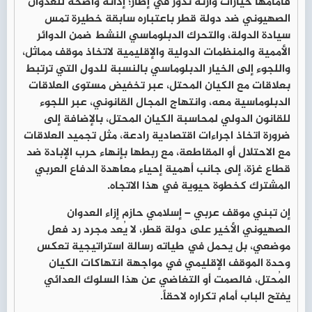
فأمامها خيارات وازنة تدور في إطار؛ إدانة واضحة للعدوان
الصهيوني ضد دولة قطر باعتباره سابقة خطيرة تمس
سيادة الدولة، والتحرك الدبلوماسي النشط ضمن الدوائر
الأممية والمنظمات الدولية والإقليمية لاتخاذ موقف مماثل،
واللجوء إلى الخيار الدبلوماسي بالنسبة للدول التي ترتبط
بعلاقات مع الكيان المحتل، عبر تخفيض مستوى العلاقات
الدبلوماسية معه، وانتهاج المجال القانوني، عبر اللجوء
للقانون الدولي لمحاسبة الكيان المحتل، بالإضافة إلى
ضرورة اتخاذ اجراءات اقتصادية رادعة، مثل تجميد العلاقات
مع الاحتلال أو المقاطعة، مع ربطها بإنهاء حرب الإبادة ضد
قطاع غزة، إلى جانب أهمية إحياء معاهدة الدفاع العربي
المشترك كخطوة حيوية في هذا الاتجاه.
إن تبني موقف عربي – إسلامي حازم إزاء العدوان
الصهيوني الأخير على دولة قطر، لا يُعد مجرد رد فعل
موضعي، بل يحمل في طياته رسالة استراتيجية تعكس
وحدة الموقف الإقليمي في مواجهة انتهاكات الكيان
المُحتل، فالصمت أو التغاضي عن هذا السلوك العدائي
يفتح الباب أمام تكراره لاحقاً.