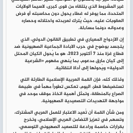
غير المشروط الذي يتلقاه من قوى كبرى، لاسيما الولايات
المتحدة، مما يوفر له غطاء يحول دون محاسبته أو فرض
العقوبات عليه، حيث يُترك لعربدته واحتلاله وحصاره
وعدوانه دونما مساءلة.
إن الازدواج المعياري في تطبيق القانون الدولي، الذي
يتجسد بوضوح في حرب الابادة الجماعية الصهيونية ضد
قطاع غزة منذ 7 أكتوبر 2023، هو ما يُحول الكيان المحتل
إلى كيان مارق مدعوم، بما يُنهي مفهوم «الشرعية
الدولية» ويُحولها إلى أداة انتقائية.
ولذلك كله، فإن القمة العربية الإسلامية الطارئة التي
تستضيفها قطر، اليوم، تعكس تطوراً مهماً في طبيعة
الصراع بالمنطقة، وتمثل أهمية اتخاذ موقف موحد في
مواجهة التهديدات التصعيدية الصهيونية.
ومن شأن القمة أن تُعيد الاعتبار للعمل العربي المشترك،
وتسهم في تعزيز التضامن العربي الإسلامي، وتخرج
بقرارات حاسمة ورادعة للتصعيد الصهيوني التوسعي،