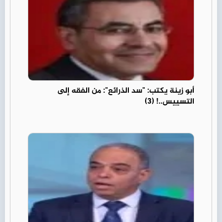
أبو زينة يكتب: "سد الذرائع": من الفقه إلى
التسييس..! (3)