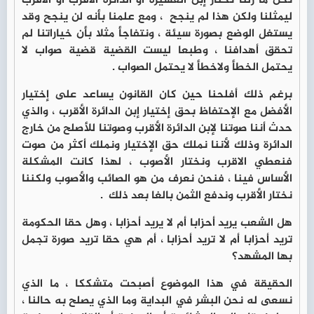
نحن ما زلنا نختار إبن العشيرة أو الدائرة الأقرب أو الاقرب
ليمثلنا ولكن هذا لم ينجح ، ومع علمنا بأنه لن ينجح وقد
يستغل الوضع بصورة سيئة ، ونتفاجأ مثلا بأن خياراتنا لم
تحقق أهدافنا ، وطبعا ليست القضية قضية صواب لا
يحتمل الخطأ ولاخطأ لا يحتمل الصواب .
برغم ذلك أفلحنا حين كان القانون يساعد على إختيار
الأفضل مع الإحتفاظ بحق إختيار إبن الدائرة الأقرب ، والذي
حدث أننا صوتنا لإبن الدائرة الأقرب وصوتنا للأصلح من خارج
الدائرة وذلك لأننا نملك حق الإختيار ونملك أكثر من صوت
فنعطي الاقرب ونختار الأصوب ، لهذا كانت المشكلة
الأساس فينا ، فنحن نعرف من هو الصائب والأصوب ولكننا
نختار الأقرب وندفع الثمن بالغا بعد ذلك .
هل الشعب يريد أحزابا أم لا يريد أحزابا ، وهل حقا الحكومة
تريد أحزابا أم لا تريد أحزابا ، أم هي حقا تريد صورة تجمل
بها المشهد؟
الحقيقة في هذا الموضوع أصبحت متشككا ، ما الذي
نسعى له نحن البشر في البداية وما الذي يصلح به حالنا ،