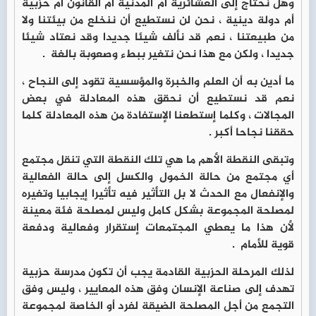
وهل نحتاج إلى العشائرية أم المدنية أم القانون ام حزبية
أم دولة دينية ، نحن لن نستطيع أن ننخلع من بيئتنا ولا
من طبيعتنا ، نعم قد نألف شيئا جديدا وقد نعتاد شيئا
جديدا ، ولكن مع هذا نحن نتغير ببطء وصعوبة بالغة .
ما أدين به أن العلم والخبرة والمؤسسية تقود إلى النجاح ،
نعم قد نستطيع أن نحقق هذه المعادلة في بعض
المجالات ، وكلما إستطعنا الإستفادة من هذه المعادلة كلما
حققنا نجاحا أكبر .
وتبقى النقطة الأهم ما هي تلك النقطة التي تنقل مجتمع
أي مجتمع من حالة الخمول والكسل إلى حالة الفعالية
والإنفعال مع الحدث لا بل التأثير فيه تأثيرا إيجابيا وتغيره
لمصلحة المجموعة بشكل كامل وليس لمصلحة فئة معينة
لأن هذا ما يعطي المجتمعات إستقرار وفعالية ودفعة
قوية للأمام .
لذلك المرحلة الحزبية القادمة يجب أن تكون مدرسة حزبية
تهدف إلى صناعة الإنسان وفق هذه المعايير ، وليس وفق
التجمع من أجل المصلحة الضيقة لفرد أو الخاصة لمجموعة