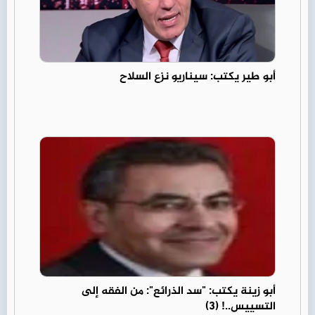
أبو طير يكتب: سيناريو نزع السلاح
أبو زينة يكتب: "سد الذرائع": من الفقه إلى
التسييس..! (3)