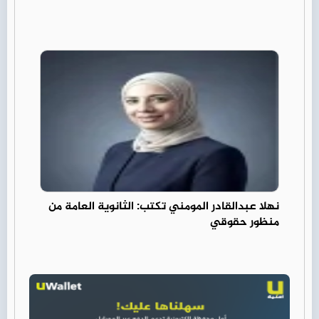
نهلا عبدالقادر المومني تكتب: الثانوية العامة من
منظور حقوقي