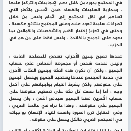
في المجتمع بدوره من خلال دعم الإيجابيات والتركيز عليها
، ومحاربة السلبيات والفساد ضمن الأسس والأطر التي
تساهم في نقل المجتمع إلى الأمام وليس من خلال
تصرفات سلبية تعود عليه وعلى المجتمع بنتائج عكسية ،
وحتى في تعزيز إختيار القيم والشخصيات والقوانين بما
يعود على الجميع بالفائدة ، وليس فقط على من هم في
الحزب .
عندها تصبح جميع الأحزاب تسعى للمصلحة العامة ،
وليس لخدمة شخص أو مجموعة أشخاص على حساب
الجميع ، ولكن أن تكون هذه الفئة وجميع الفئات الأخرى
في خدمة المجتمع عندها يستفيد الجميع ويحصل الجميع
على حقوقهم ولكن بشرط القيام بواجباتهم على أكمل
وجه ، أما إذا سعت كل فئة على تعظيم حقوقها على
حساب الأخرين فهنا الجميع سيدفع الثمن ، ولن يحصل
الجميع على حقوقهم ، وهذا ما نراه في عالمنا العربي ،
وفي المقابل ترى الصورة واضحة لقيام الإنسان بواجباته
في المجتمع الغربي فالكل يحصل على حقوقه .