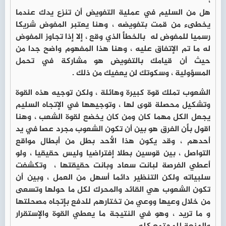
،
هل من السليم في عملية التفويض أن تنزع يدك عندما
يخطىء من قمت بتفويضه ، وهنا يعتبر المفوض شريكا
رسميا للمفوض له بالخطأ الذي وقع ، إلا إذا تجاوز المفوض
له ما تم الإتفاق عليه ، وهنا هذا المفهوم واضح جدا من
حيث أن قيامك بالتفويض هو مشاركة في تحمل
المسؤولية ، وسكوتك لن يعفيك من ذلك .
الشعوب تملك قوة كبيرة وهائلة ، ولكن توجيه هذه القوة
وتشكيل محصلة قوى لها ، وتوجيهها في الإتجاه السليم
يجعل الكل مهما كان ومن كان يخضع لقوة الشعب ، وهنا
اقول بأن الفرق هو بين أن تكون الشعوب مجرد عصا في يد
أحدهم ، وقد يكون هذا الأحد بطل من أبطال مواقع
التواصل ، بين قوسين بطلا إفتراضيا وليس حقيقيا ، ولو
أعطي الفرصة لبانت سعاد وبانت حقيقتها ، وتكشفت
سلبياته ولكن التنظير دائما أسهل من العمل ، وبين أن
تكون الشعوب هي القائد والمحرك لكل ما حولها وتسعى
من خلال وعيها ووعي من تختارهم للدفع بإتجاه مصحلتها
و ما تريد ، وهو في النتيجة ما يعطي القوة والإستقرار