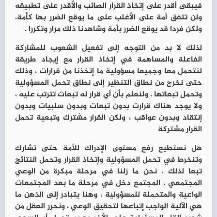
فيبقى أقدر على إتخاذ القرار الصائب والأقدر على تطبيقه
ولن تتفق أمة على الأغلب على ما يوقع الضرر بها كأمة،
ولكن فردا قد يوقع الضرر بأمة وشاهدنا ذلك مرار وتكررا .
لذلك لا بد من التوجه إلى تفعيل الشعوب للمشاركة
الفاعلة والمساهمة في إتخاذ القرار مع إيجاد طريقة
لنتحمل معا وجميعا مسؤولية ما إتخذنا من قرارات ، وذلك
حتى نخرج من نطاق التنظير إلى نطاق تحمل المسؤولية
وتحمل تبعاتها ، ولنعلم بأن أي قرار له تبعات تترتب عليه ،
ولا يوجد هناك قرارت بدون تبعات وبدون سلبيات وبدون
إنتقاد وبدون عواقب ، ولكن القرار مشترك وتبعية تحمل
القرار مشتركة
هل نستطيع رفع مستوى الإدراك للأمة حتى تشارك
وتنخرط في تحمل المسؤولية وإتخاذ القرار وتحمل النتائج
تبعا لذلك ، نحن ما زلنا في مرحلة مبكرة من الوعي
المجتمعي ، المجتمع دخل في مرحلة ما بعد المجتمعات
الواعية والمتحملة للمسؤولية ، وهنا يتبادر إلى الذهن ما
هي الآلية الواجب إتباعها لتحقيق الوعي ، ونحرر العقل من