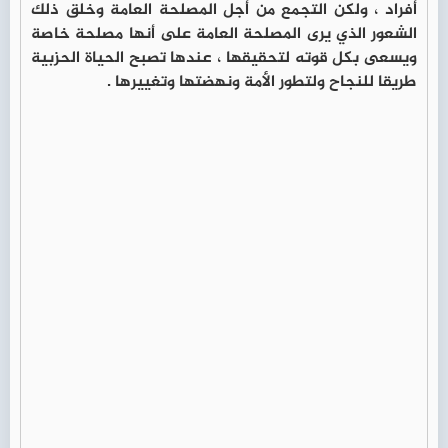
أفراد ، ولكن التجمع من أجل المصلحة العامة وخلق ذلك
الشعور الذي يرى المصلحة العامة على أنها مصلحة خاصة
ويسعى بكل قوته لتحقيقها ، عندها تصبح الحياة الحزبية
طريقا للنجاح ولتطور الأمة ونهضتها وتغييرها .