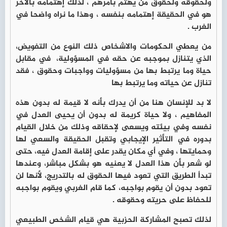
ولحقوقه ولحقوق من يهتم بأمرهم ، لذلك إهتمامه بالأخر
هو في الحقيقة إهتمامه بنفسه ، وهذا ما نراه واضحا في
الغرب .
من يعطي الحكومات والاشخاص ذلك النوع من التفويض،
الذي يتنازل بموجبه عن حقه في المسؤولية، في مقابل
حياة وما يرتبط بها من مسؤوليات وواجبات وحقوق ، فقد
تنازل عن حياته وما يرتبط بها
لا بد للإنسان هنا من أن يدرك بأنه لا قيمة له بدون هذه
المفاهيم ، ولا حياة كريمة له بدون أن يحيى العدل في
نفسه وفي بيئته ويسعى لإحقاقه وذلك من خلال القيام
بدوره في التأثير الإيجابي وتقبل الحقيقة والسعي لها
وحمايتها ، وفي أي مكان يقدر على إقامة العدل فيه، حتى
لو شعر بأن هذا العدل لا يعنيه هو بشكل مباشر، وعندها
تبدأ الطريق التي تعود فيها الحقوق له بالتدريج، لأنها لن
تعود بدون أن يقوم بواجبه، كما قام الغربي ويقوم بواجبه
للحفاظ على حريته وحقوقه .
لذلك تصبح المشاركة الحزبية هي قيام الشخص الطبيعي