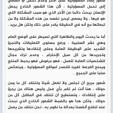
شعور إلقاء المسؤولية على الأخر وعدم تحمل أو السعي
إلى تحمل المسؤولية ، لأن هذا الشعور الخادع يجعل
الإنسان يبحث دائما عن الأخر الذي هو سبب المشكلة التي
هو فيها ، ولا يسعى ليحرر نفسه من هذه المشكلة ولا من
تبعاتها مع أنه في الحقيقة يَقدر على ذلك ولكن هل يريد .
أما ما يحدث اليوم والظاهرة التي تسيطر على الوضع العام
وهي نشر السلبية ، ورفع مستوى التعليقات والتجرؤ
الشديد على الوظيفة العامة وعلى إنتقادها وتشريحها
وتجريدها من كل سبل الإحترام ، وعدم ترك مجال
للشخصيات العامة للعمل ، فهو مرفوض فهو يحبط المنتج
ويمنح الفرصة لغيره للتصدر لمواقع المسؤولية ، وينعكس
سلبا على الجميع .
شعور مريح أن تجلس ولا تفعل شيئا وتنتقد كل ما ومن
حولك ، هنا أنت لم تقم بأي عمل وليس هناك من يجرؤ
على إنتقادك ، وتستطيع أن تنتقد في المقابل كل من
حولك ، ولكن هذا هو بالضبط الشعور الخادع الذي نبحث
عنه لنقنع أنفسنا بعدالة ما نقوم به ، نحن ننتقد من يعمل