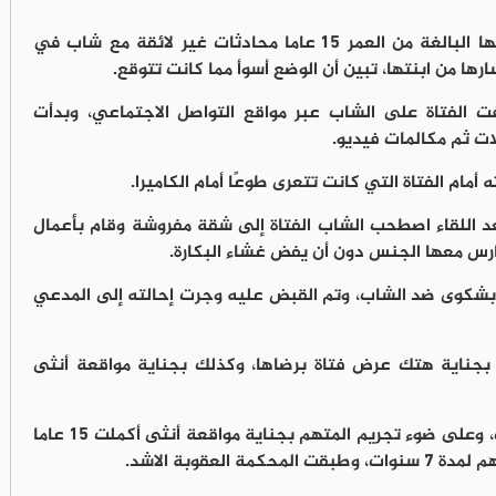
اكتشفت سيدة في هاتف ابنتها البالغة من العمر 15 عاما محادثات غير لائقة مع شاب في
ها من ابنتها، تبين أن الوضع أسوأ مما كانت تتوقع.
فت الفتاة على الشاب عبر مواقع التواصل الاجتماعي، وبدأت
ات ثم مكالمات فيديو.
مام الفتاة التي كانت تتعرى طوعًا أمام الكاميرا.
بعد اللقاء اصطحب الشاب الفتاة إلى شقة مفروشة وقام بأعمال
رس معها الجنس دون أن يفض غشاء البكارة.
 بشكوى ضد الشاب، وتم القبض عليه وجرت إحالته إلى المدعي
جناية هتك عرض فتاة برضاها، وكذلك بجناية مواقعة أنثى
وقضت المحكمة بسجن المتهم لمدة 3 سنوات، وعلى ضوء تجريم المتهم بجناية مواقعة أنثى أكملت 15 عاما