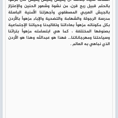
بالحلم قبيل ربع قرن، من نشوة وشعور الحنين والإعتزاز
بالجيش العربي المصطفوي وأجهزتنا الأمنية الباسلة
مدرسة الرجولة والشهامة والتضحية والإباء مزهواً بالأردن
بكل مكوناته مزهواً بعاداتنا وتقاليدنا وحياتنا الإجتماعية
بصنوفها المختلفة ، كما هي ابتسامته مزهواً بتراثنا
وسياحتنا ومهرجاناتنا... فهذا هو عبدالله وهذا هو الأردن
الذي نباهي به العالم .