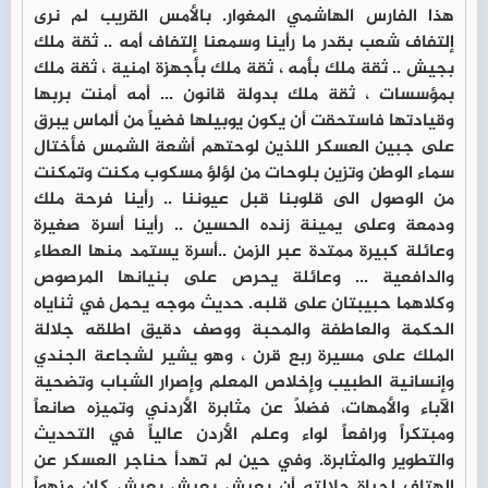
هذا الفارس الهاشمي المغوار. بالأمس القريب لم نرى
إلتفاف شعب بقدر ما رأينا وسمعنا إلتفاف أمه .. ثقة ملك
بجيش .. ثقة ملك بأمه ، ثقة ملك بأجهزة امنية ، ثقة ملك
بمؤسسات ، ثقة ملك بدولة قانون ... أمه أمنت بربها
وقيادتها فاستحقت أن يكون يوبيلها فضياً من ألماس يبرق
على جبين العسكر اللذين لوحتهم أشعة الشمس فأختال
سماء الوطن وتزين بلوحات من لؤلؤ مسكوب مكنت وتمكنت
من الوصول الى قلوبنا قبل عيوننا .. رأينا فرحة ملك
ودمعة وعلى يمينة زنده الحسين .. رأينا أسرة صغيرة
وعائلة كبيرة ممتدة عبر الزمن ..أسرة يستمد منها العطاء
والدافعية ... وعائلة يحرص على بنيانها المرصوص
وكلاهما حبيبتان على قلبه. حديث موجه يحمل في ثناياه
الحكمة والعاطفة والمحبة ووصف دقيق اطلقه جلالة
الملك على مسيرة ربع قرن ، وهو يشير لشجاعة الجندي
وإنسانية الطبيب وإخلاص المعلم وإصرار الشباب وتضحية
الآباء والأمهات، فضلاً عن مثابرة الأردني وتميزه صانعاً
ومبتكراً ورافعاً لواء وعلم الأردن عالياً في التحديث
والتطوير والمثابرة. وفي حين لم تهدأ حناجر العسكر عن
الهتاف لحياة جلالته أن يعيش يعيش يعيش كان مزهواً