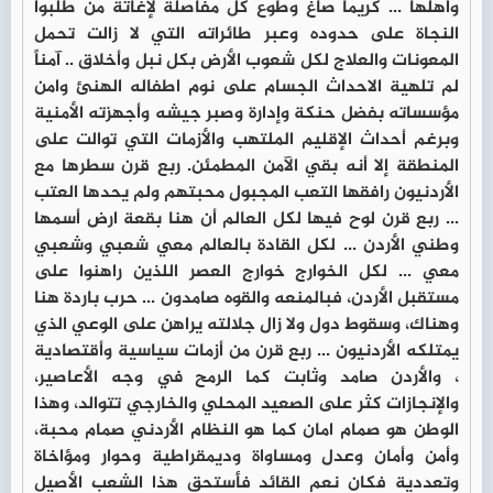
وأهلها ... كريماً صاغ وطوع كل مفاصلة لإغاثة من طلبوا
النجاة على حدوده وعبر طائراته التي لا زالت تحمل
المعونات والعلاج لكل شعوب الأرض بكل نبل وأخلاق .. آمناً
لم تلهية الاحداث الجسام على نوم اطفاله الهنئ وامن
مؤسساته بفضل حنكة وإدارة وصبر جيشه وأجهزته الأمنية
وبرغم أحداث الإقليم الملتهب والأزمات التي توالت على
المنطقة إلا أنه بقي الآمن المطمئن. ربع قرن سطرها مع
الأردنيون رافقها التعب المجبول محبتهم ولم يحدها العتب
... ربع قرن لوح فيها لكل العالم أن هنا بقعة ارض أسمها
وطني الأردن ... لكل القادة بالعالم معي شعبي وشعبي
معي ... لكل الخوارج خوارج العصر اللذين راهنوا على
مستقبل الأردن، فبالمنعه والقوه صامدون ... حرب باردة هنا
وهناك، وسقوط دول ولا زال جلالته يراهن على الوعي الذي
يمتلكه الأردنيون ... ربع قرن من أزمات سياسية وأقتصادية
، والأردن صامد وثابت كما الرمح في وجه الأعاصير،
والإنجازات كثر على الصعيد المحلي والخارجي تتوالد، وهذا
الوطن هو صمام امان كما هو النظام الأردني صمام محبة،
وأمن وأمان وعدل ومساواة وديمقراطية وحوار ومؤاخاة
وتعددية فكان نعم القائد فأستحق هذا الشعب الأصيل