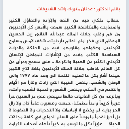
بقلم الدكتور : عدنان متروك راشد الشديفات
خطاب ملكي فيه من الثقة والإرادة والتفاؤل الكثير
والمصارحة والمكاشفة الكثير، سمعه بالأمس كل الأردنيون
من فم وقلب جلالة الملك عبدالله الثاني إبن الحسين
المعظم الذي فخر امام العالم بأردنيته، شغف لامس مسامع
الأردنيين وعقولهم وقلوبهم فيه من الحنكة والدراية
السياسية الكثير، وفيه من الإشارات للمواطن الإنسان
الأردني الكثير من الهيبة والكرامة ،، على مسمع ومرأى من
كل العالم خاطب جلالة الملك الأردنيون بلغة الاخ الكبير
حينما أشار بكل ما تعنيه الكلمة الى وعد عام 1999 والى
الوطن والشعب، بنفس الهيبة التي زادت وقاراً مع الأيام
والتقدم في الحكم، وبنفس الشعور والمحبة لشعبه وأمته،
وبالرغم من كل العاتيات قالها سيبقى على مر السنين حراً
عزيزاً كريماً وآمناً مطمئنا، خمسة وعشرون عاماً كان ولا زال
الحر براية لم يخضع لا لإملاءات ولا التحديات ولا الضغوط لا
بل أحرز تقدماً ملموساً على السلم الدولي في كافة مجالات
الحياة ... عزيزاً بكل ما توسم به خيراً بأهله أصحاب الكرامة