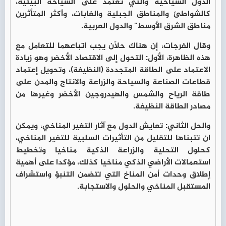
الدول السياحية والتي تعتمد على السياحة البيئية،
كالشواطئ والمناطق الجبلية والغابات، وأكثر المتأثرين
مناطق الشرق الأوسط" والدول العربية.
وقال الفرجات، إن هناك حلّان يجب اتباعهما للتعامل مع
هذه الظاهرة، الأول: التحول إلى الاقتصاد الأخضر وهو زيادة
الاعتماد على الطاقة المتجددة (النظيفة)، وتحويل إعتماد
قطاعات الصناعة والسياحة والزراعة والانتاج والمدن على
طاقة الرياح والشمس والهيدروجين الأخضر وغيرها من
مصادر الطاقة النظيفة.
والحل الثاني: تعايش الدول مع آثار التغير المناخي، ويمكن
ان تتبناها للتقليل من التأثيرات السلبية للتغير المناخي،
كحلول التحلية والزراعة الذكية مناخيا وتخطيط
استعمالات الأراضي الذكي مناخيا كذلك، مؤكدا على أهمية
إطلاق وحدات أمن المناخ التي تتضمن التنبؤ واستشراف
المستقبل المناخي والحلول والاستجابة.