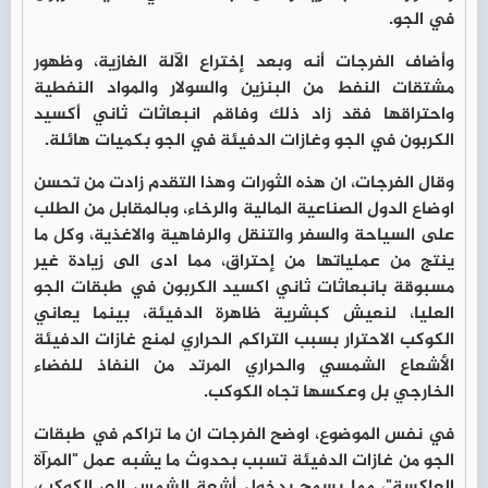
في الجو.
وأضاف الفرجات أنه وبعد إختراع الآلة الغازية، وظهور
مشتقات النفط من البنزين والسولار والمواد النفطية
واحتراقها فقد زاد ذلك وفاقم انبعاثات ثاني أكسيد
الكربون في الجو وغازات الدفيئة في الجو بكميات هائلة.
وقال الفرجات، ان هذه الثورات وهذا التقدم زادت من تحسن
اوضاع الدول الصناعية المالية والرخاء، وبالمقابل من الطلب
على السياحة والسفر والتنقل والرفاهية والاغذية، وكل ما
ينتج من عملياتها من إحتراق، مما ادى الى زيادة غير
مسبوقة بانبعاثات ثاني اكسيد الكربون في طبقات الجو
العليا، لنعيش كبشرية ظاهرة الدفيئة، بينما يعاني
الكوكب الاحترار بسبب التراكم الحراري لمنع غازات الدفيئة
الأشعاع الشمسي والحراري المرتد من النفاذ للفضاء
الخارجي بل وعكسها تجاه الكوكب.
في نفس الموضوع، اوضح الفرجات ان ما تراكم في طبقات
الجو من غازات الدفيئة تسبب بحدوث ما يشبه عمل "المرآة
العاكسة"، مما يسمح بدخول أشعة الشمس الى الكوكب،