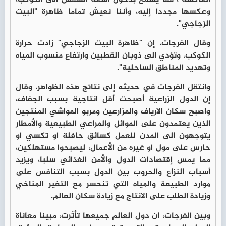
وعكسها مجددا إليه، وأننا نعيش تماما ظاهرة "البيت
الزجاجي".
وقال الفرجات، إن "ظاهرة البيت الزجاجي" زادت حرارة
الكوكب، وتؤدي الى ذوبان القطبين وارتفاع منسوب المياه
وتهديد المناطق الساحلية".
وانتقل الفرجات في حديثه إلى نتائج هذه الظواهر، وقال
إن الدول الزراعية أصبحت أقل انتاجية بسبب الجفاف،
واصبح سكان الارياف والمزارعين ومربو المواشي المنتجين
الذين يعتمدون على الموائل والمراعي الطبيعية والأمطار
يتوجهون الى المدن للعمل كسائق حافلة او تكسي او
حارس على مول او غيره من الأعمال، ليصبحوا مستهلكين،
مما يمس إقتصادات الدول والأمن الغذائي سلبا، ويزيد
أسباب النزاع والحروب بين الدول بسبب التنافس على
موارد الطبيعة والمياه التي تنحسر مع التغير المناخي
وزيادة الطلب على الانتاج مع زيادة سكان العالم.
وبين الفرجات، ان دول العالم جميعها تأثرت، مبينا معاناة