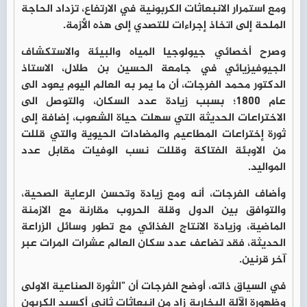
ومع استمرار الانبعاثات الكربونية في الارتفاع، تزداد الحاجة
الملحة إلى اتخاذ إجراءات للتصدي إلى هذه الأزمة.
وصرح أخصائي جيولوجيا المياه والبيئة والاستكشاف
الجيوفيزيائي في جامعة الحسين بن طلال، الاستاذ
الدكتور محمد الفرجات، أن ما يمر به العالم اليوم يعود الى
عام 1800؛ بسبب زيادة عدد السكان، والتوصل الى
الاختراعات الحديثة التي سهلت حياة الشعوب، إضافة إلى
ثورة إختراعات المطاعيم والمضادات الحيوية والتي قللت
من الاوبئة الفتاكة وقللت نسب الوفيات مقابل عدد
المواليد.
وأضاف الفرجات، أنه ومع زيادة وتحسن الرعاية الصحية،
والتوافق بين الدول وقلة الحروب مقارنة مع الازمنة
الماضية، وزيادة الانتاج الغذائي مع تطور وسائل الزراعة
الحديثة، فقد تضاعف عدد سكان العالم عشرات المرات عبر
آخر قرنين.
في السياق ذاته، أوضح الفرجات أن "الثورة الصناعية الاولى
وظهورة الآلة البخارية زاد من انبعاثات ثاني أكسيد الكربون