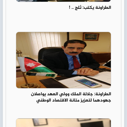
الطراونة يكتب: ثلج .. !
الطراونة: جلالة الملك وولي العهد يواصلان
جهودهما لتعزيز متانة الاقتصاد الوطني