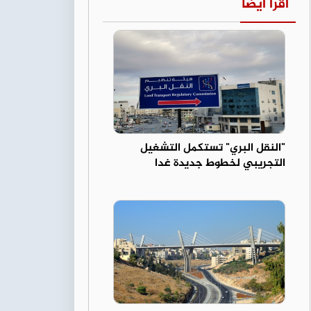
اقرأ أيضا
"النقل البري" تستكمل التشغيل
التجريبي لخطوط جديدة غدا