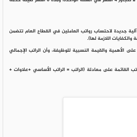
وسمح النظام الجديد بالإجازة بدون راتب لمدة لا تتجاوز 4 أشهر في السنة الواحدة، ومدة 8 أشهر طيلة خدمة
ية جديدة لاحتساب رواتب العاملين في القطاع العام تتضمن
والكفايات اللازمة لها).
ى الأهمية والقيمة النسبية للوظيفة، وأن الراتب الإجمالي
ب القائمة على معادلة (الراتب = الراتب الأساسي +علاوات +