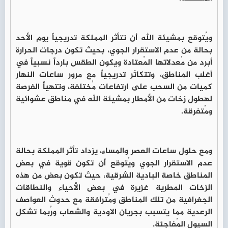
ويُتوقع بمشيئة الله أن تتأثر المملكة تدريجياً يوم الأحد
بحالة من عدم الاستقرار الجوي، بحيث تكون درجات الحرارة
أبرد من مُعدلاتها المُعتادة ويكون الطقس بارداً نسبياً في
أغلب المناطق، وتتكاثر تدريجياً مع مرور ساعات النهار
كميات من السحب على ارتفاعات مُختلفة، وتتهيأ الفرصة
لهطول زخات من الأمطار بمشيئة الله في مناطق عشوائية
ومُتفرقة.
ومع حلول ساعات العصر والمساء، يزداد تأثر المملكة بحالة
عدم الاستقرار الجوي ويُتوقع أن تكون قوية في بعض
المناطق خاصة البادية الشرقية، حيث تكون بعض من هذه
الزخات المطرية غزيرة في بعض الأحياء والنطاقات
الجغرافية من تلك المناطق ومُترافقة مع حدوث العواصف
الرعدية مما يتسبب بجريان الاودية والشعاب ورُبما تشكل
السيول المُفاجئة.