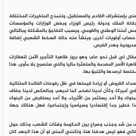
نى بإستشراف القادم والمستقبل، وتنمذج المتغيرات المختلقة
الة الملك ودولة رئيس الوزراء وبعض الوزارات والمؤسسات
مس أمننا الوطني والقومي، ويسبب التفاجؤ بالمشكلة وبالتالي
 حساب أولويات أخرى، وينشأ عنه حالة السخط الشعبي إضافة
مديونية وهدر الفرص.
ل لي قبل نحو عام؛ وهو بروز ظاهرة التأجير الآمن للعقارات
هرة الأسر المعدمة والمتعثرة ماليا والتي ستصبح بلا مأوى، هذا
مختصة لرصدها والتنبؤ بها.
داد القروض أو زيادة قيمتها في ظل رفوعات الفائدة المتتالية
في أميركا، وكأن لدينا تضخم كما لديهم، وبالعكس لدينا جفاف
وك ولا أحد يستثمر من الأثرياء، ولا أحد يستقرض من البنوك
هذا خطير جدا إقتصاديا وسياسيا وإجتماعيا، فهل هنالك جهة
نزف من شد وجذب وصراع بين الحكومة وفئات الشعب، وذلك حول
 مقالي فهو ليس هدفنا هنا، ولكنني أتمنى لو أن هذا الجهد كان