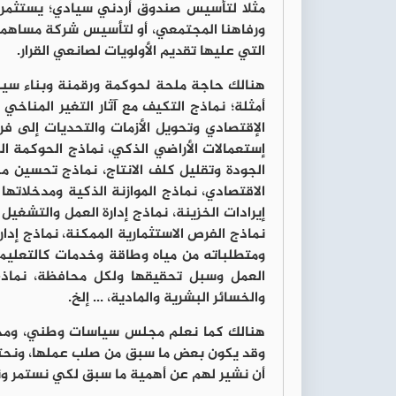
مثلا لتأسيس صندوق أردني سيادي؛ يستثمر و
ورفاهنا المجتمعي، أو لتأسيس شركة مساهمة 
التي عليها تقديم الأولويات لصانعي القرار.
هنالك حاجة ملحة لحوكمة ورقمنة وبناء سينا
أمثلة؛ نماذج التكيف مع آثار التغير المناخي و
الإقتصادي وتحويل الأزمات والتحديات إلى ف
إستعمالات الأراضي الذكي، نماذج الحوكمة الص
الجودة وتقليل كلف الانتاج، نماذج تحسين 
الاقتصادي، نماذج الموازنة الذكية ومدخلاتها
إيرادات الخزينة، نماذج إدارة العمل والتشغيل 
نماذج الفرص الاستثمارية الممكنة، نماذج إدا
ومتطلباته من مياه وطاقة وخدمات كالتعليم
العمل وسبل تحقيقها ولكل محافظة، نماذج ح
والخسائر البشرية والمادية، ... إلخ.
هنالك كما نعلم مجلس سياسات وطني، ومجلس
وقد يكون بعض ما سبق من صلب عملها، ونحترمه
أن نشير لهم عن أهمية ما سبق لكي نستمر 