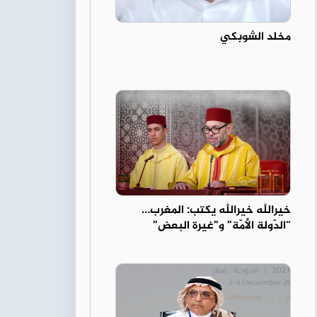
مخلد الشوبكي
خيرالله خيرالله يكتب: المغرب…
“الدّولة الأمّة” و”غيرة البعض”