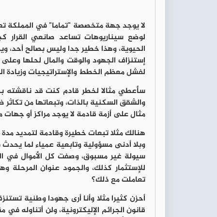
لا يوجد جهة متخصصة "تماما" في المملكة تع
لوضع سيناريوهات تساعد صانعي القرار كجل
الحيوية، وهذا خطير جدا وليس بصالح أحد، وي
إستنزاف الجهود والوقت والمال لحلها وعلى
لفشل معظم الخطط والإستراتيجيات وزيادة ال
سأعطي مثالا لخطر قادم كنت قد ناقشته بمقا
والشقق السكنية بالذات، وتبعاتها من تكاثر ظا
مثال على أزمة قادمة لا يوجد مراكز أو جهات 
هنالك مثلا تبعات خطيرة وقادمة لتمديد مدة س
وبلا أدنى مسؤولية وتابعية عمياء لما يحدث 
سيولة غير مسبوق، وصفت كل الأموال في البن
للإستثمار كذلك، والجمود عنوان المرحلة و
تعاملت مع ذلك؟
أحزن كثيرا مثلا وأنا أرى جهودا وطنية تست
قانون الجرائم الإليكترونية، ولن أتناوله في