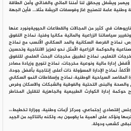
يعمر ويشغل ويحقق لنا أمننا المائي والغذائي وأمن الطاقة
وطنية عامة لتصنيع غاز وفوسفات الريشة مثلا... فأين الجهة
ريوهات في كثير من المجالات والقطاعات الحيويةونورد عنها
تغيير سياساتنا الزراعية والمائية مكانيا وفنيا، نماذج التفوق
رص، نماذج الفرصة السكانية والمد السكاني الأنسب مع نماذج
ناعية والحوكمة الزراعية الأمثل نحو تعزيز الانتاجية وتحسين
مخرجات التعليم، نماذج تطبيق مخرجات البحث العلمي للتفوق
 لأفضل إدارة مالية ونوعية مخرجات، نماذج تنويع وزيادة مصادر
الأكفأ، نماذج الإدارة المسؤولة ذات أعلى إنتاجية بأفضل جودة،
رة المقاصد السياحية الوطنية، نماذج وإسقاطات النمو السكاني
 والصحة والبنى التحتية والفوقية والشبكات والاسكان وفرص
وكمة إدارة الكوارث الطبيعية والجاهزية لتقليل المخاطر
 إقتصادي إجتماعي، ومركز أزمات وطنية، ووزارة تخطيط،،،
ا ونؤكد على أهمية ما يقومون به، ولكنه بالتاكيد من الجيد
ونبقى كشعب ودولة.