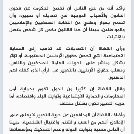
وأكد أنه من حق الناس أن تفصح الحكومة عن فحوى
القانون والأسباب الموجبة في تعديله أو تغييره، وأن
تسمح بحوار وطني من النقابة الصحفيين والإعلاميين
والمواطنين، مبيناً أن هذا القانون يخص كل شخص متصل
بالإنترنت.
ورأى القضاة أن التعديلات قد تذهب إلى الحماية
الاجتماعية التي تحصن حقوق الأردنيين الدستورية، أو تؤثر
بشكل مباشر على الحريات العامة للصحفيين والناس،
وتسلب حقوق الأردنيين بالتعبير عن الرأي الذي كفله لهم
الدستور.
وقال القضاة إن كثيرا من الدول تقوم بحماية أمن
المعلومات والحماية الاجتماعية وثوابت البلد واقتصاده، أما
حرية التعبير تكون بشكل مختلف.
وأضاف القضاة أن المدافعين عن حرية التعبير لا يعني على
الإطلاق أنهم مع السب والشتم واغتيال الشخصية، مبيناّ
أن الناس معنية بثوابت الدولة وعدم التشكيك بمؤسساتها