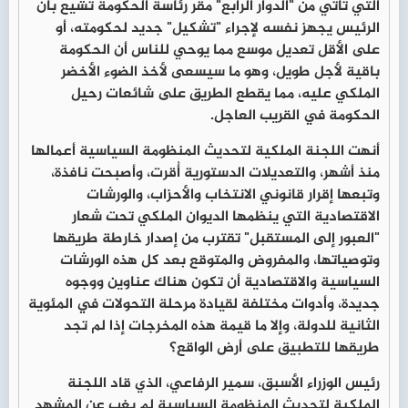
التي تأتي من "الدوار الرابع" مقر رئاسة الحكومة تشيع بأن
الرئيس يجهز نفسه لإجراء "تشكيل" جديد لحكومته، أو
على الأقل تعديل موسع مما يوحي للناس أن الحكومة
باقية لأجل طويل، وهو ما سيسعى لأخذ الضوء الأخضر
الملكي عليه، مما يقطع الطريق على شائعات رحيل
الحكومة في القريب العاجل.
أنهت اللجنة الملكية لتحديث المنظومة السياسية أعمالها
منذ أشهر، والتعديلات الدستورية أُقرت، وأصبحت نافذة،
وتبعها إقرار قانوني الانتخاب والأحزاب، والورشات
الاقتصادية التي ينظمها الديوان الملكي تحت شعار
"العبور إلى المستقبل" تقترب من إصدار خارطة طريقها
وتوصياتها، والمفروض والمتوقع بعد كل هذه الورشات
السياسية والاقتصادية أن تكون هناك عناوين ووجوه
جديدة، وأدوات مختلفة لقيادة مرحلة التحولات في المئوية
الثانية للدولة، وإلا ما قيمة هذه المخرجات إذا لم تجد
طريقها للتطبيق على أرض الواقع؟
رئيس الوزراء الأسبق، سمير الرفاعي، الذي قاد اللجنة
الملكية لتحديث المنظومة السياسية لم يغب عن المشهد