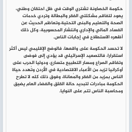
حكومة الخصاونة تشتري الوقت في ظل احتقان وطني،
يعود لتفاقم مشكلتي الفقر والبطالة وتردي خدمات
الصحة والتعليم والبنى التحتية،وتعاظم الحديث عن
الفساد المالي والإداري وانتشار المحسوبية، وكل ذلك
أظهره الاستطلاع في إجابات الناس.
لا تحسد الحكومة على واقعها، فالوضع الإقليمي ليس أكثر
استقرارا، فالتصعيد الإسرائيلي قد يؤدي إلى فوضى
وتفاقم الصراع ومسار التطبيع متسارع، ودوليا الحرب على
أوكرانيا تزيد من الأعباء الاقتصادية في الأردن وتُهدد حياة
الناس بمزيد من الفقر والمُعاناة، وفوق ذلك كله لا تطرح
الحكومة مبادرات لتبديد حالة القلق والفضاء العام يضيق
ومحاسبة الناس تتم على النوايا.