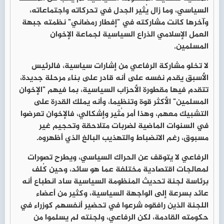
السياسي، وما زال يُثير الجدل في تحركاته واجتماعاته،
وآخرها كانت مشاركته في "إفطار رمضاني" نظمته جبهة
العمل الإسلامي الذراع السياسية لجماعة الإخوان
المسلمين.
لا تخلو مشاركة الرفاعي من إشارات سياسية، فالرئيس
الأسبق يقدم نفسه على أنه قادر على بناء مرحلة جديدة،
تتقدم فيها مقطورة الأحزاب السياسية، بما فيهم "الإخوان
المسلمين" الأكثر قوة وتنظيما، وأنه يملك القدرة على
التشبيك معهم، وهذا أمر مُثير وإشكالي، فالإخوان تعرضوا
في السنوات الماضية لضربات متلاحقة وتحجيم غير
مسبوق، رغم الانضباط والتهذيب البالغ الذي أظهروه.
الرفاعي لا يتوقف عن الحراك السياسي، ويطرح تصورات
لمعالجات اقتصادية مختلفة عما هو سائد، وحين كُلف
برئاسة لجنة تحديث المنظومة السياسية ساد انطباع أنه
عائد بسرعة إلى الواجهة السياسية، وكثير من أعضاء
اللجنة الذين رافقوه شرعوا في تحضير أنفسهم كوزراء في
حكومته القادمة، لكن الرفاعي، ولجنته لم يسلموا من