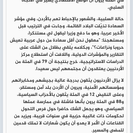
في المئة يرون أن الوضع الاقتصادي يسير في الاتجاه
السلبي.
حالة السلبية، والشعور بالإحباط تعم بالأردن، وفي مؤشر
السعادة تذيّلت البلاد القائمة، وجاءت في الترتيب قبل
الأخير عربيا، وهو ما دفع وزيرا ليقول لي مستنكرا،
ومستهجنا: "معقول نحن أقل سعادة من دول عربية تعيش
حروبا ونزاعات؟"، وبكلامه يُلقي بظلال من الشك على
التقارير والمؤشرات الدولية، واللافت أن استطلاع مركز
الدراسات الاستراتيجية، خرج بنتيجة أن 79 في المئة من
الأردنيين يعتقدون أن مجتمعهم ليس سعيدا.
لا يزال الأردنيون يثقون بدرجة عالية بجيشهم ومخابراتهم
ومؤسساتهم الأمنية، ويرون أن الأردن بلد آمن ومستقر،
وعلى النقيض 12 في المئة يثقون بالأحزاب السياسية،
و88 في المئة يرون بأنها فاشلة في ممارسة عملها
السياسي، وهو يجعل الشك حاضرا حول فرص التحول
لحكومات ذات غالبية حزبية في سنوات قريبة، ويزيد من
القناعات أن الأمر لا يعدو أن يكون شعارات لا تملك قدمين
للمضي والمسير.