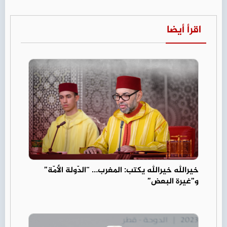
اقرأ أيضا
خيرالله خيرالله يكتب: المغرب… “الدّولة الأمّة”
و”غيرة البعض”