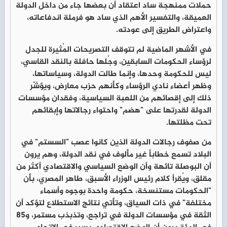
حملات ممنهجة ساد اعتقاد أن بعضها جاء من داخل الدولة
العميقة، والتفسير الأهم الذي ساد هو فرملة اندفاعاته،
واعتراض الطريق إلى عودته.
في الأشهر الماضية لم تتوقف التصريحات المُثيرة للجدل
لرؤساء الحكومات السابقين، وجُلها حافلة بالنقد القاسي،
ليس للحكومة وحدها، وإنما طالت الدولة، وسياساتها،
وظهر أعضاء نادي الرؤساء وكأنهم حزب معارض، ويؤشّر
ذلك إلى إقصائهم من اللعبة السياسية، وفقدان مؤسسات
الدولة لقدرتها على "هضم" واحتواء رجالاتها وإبقائهم
تحت مظلتها.
من صفوف رجالات الدولة الذين كانوا عصب "السستم" في
البلاد تسمع خطاباً غير مألوف في نقد الدولة، وهم يرون
أن البوصلة تائهة وأن الوضع السياسي والاقتصادي أكثر من
مقلق، ويُقرأ كلام رئيس الوزراء الأسبق، طاهر المصري، بأن
"الحكومات مستنسخة، حكومة واحدة بوجوه وأسماء
مختلفة" في ذات السياق، وتأتي نتائج الاستطلاع لتؤكد أن
الثقة في مؤسسات الدولة في تراجع، وتذبذب مستمر، و85