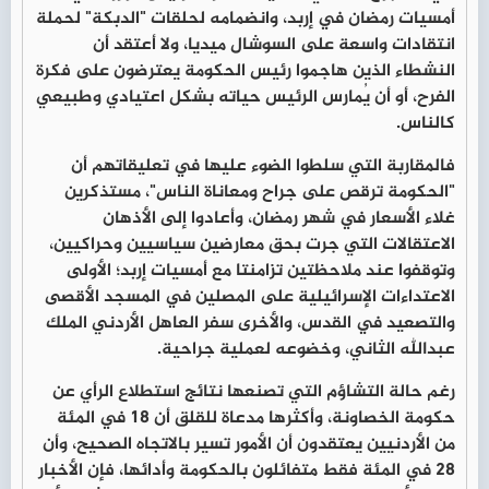
أمسيات رمضان في إربد، وانضمامه لحلقات "الدبكة" لحملة
انتقادات واسعة على السوشال ميديا، ولا أعتقد أن
النشطاء الذين هاجموا رئيس الحكومة يعترضون على فكرة
الفرح، أو أن يُمارس الرئيس حياته بشكل اعتيادي وطبيعي
كالناس.
فالمقاربة التي سلطوا الضوء عليها في تعليقاتهم أن
"الحكومة ترقص على جراح ومعاناة الناس"، مستذكرين
غلاء الأسعار في شهر رمضان، وأعادوا إلى الأذهان
الاعتقالات التي جرت بحق معارضين سياسيين وحراكيين،
وتوقفوا عند ملاحظتين تزامنتا مع أمسيات إربد؛ الأولى
الاعتداءات الإسرائيلية على المصلين في المسجد الأقصى
والتصعيد في القدس، والأخرى سفر العاهل الأردني الملك
عبدالله الثاني، وخضوعه لعملية جراحية.
رغم حالة التشاؤم التي تصنعها نتائج استطلاع الرأي عن
حكومة الخصاونة، وأكثرها مدعاة للقلق أن 18 في المئة
من الأردنيين يعتقدون أن الأمور تسير بالاتجاه الصحيح، وأن
28 في المئة فقط متفائلون بالحكومة وأدائها، فإن الأخبار