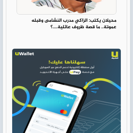
محيلان يكتب: الزاكي مدرب النشامى وقبله
عموتة.. ما قصة ظروف عائلية....؟