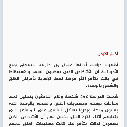
أخبار الأردن -
أظهرت دراسة أجراها علماء من جامعة بريغهام يونغ
الأمريكية أن الأشخاص الذين يفضلون السهر والاستيقاظ
في وقت متأخر أكثر عرضة لخطر الإصابة بأعراض القلق
والشعور بالوحدة.
شملت الدراسة 442 شخصا، وقام الباحثون بتحليل نمط
وعادات نومهم ومستويات القلق والشعور بالوحدة التي
يعانون منها، وركزوا بشكل أساسي على المشاعر التي
تنتابهم أثناء فترة الليل، وتبين لهم أن الأشخاص الذين
يسهرون لوقت متأخر ليلا كانت مستويات القلق لديهم