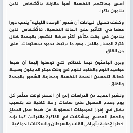
أعلى وحالتهم النفسية أسوأ مقارنة بالأشخاص الذين
ينامون باكرا.
وكشف تحليل البيانات أن شعور "الوحدة الليلية" يلعب دورا
مهما في التأثير على الحالة النفسية، فالأشخاص الذين
ينامون في وقت متأخر أكثر عرضة للشعور بالوحدة خلال
فترة المساء والليل، وهو ما يرتبط بدوره بمستويات أعلى
من القلق.
ويرى الباحثون تبعا للنتائج التي توصلوا إليها أن ضبط
مواعيد النوم والخلود للنوم في وقت مبكر قد يكون وسيلة
فعالة لتحسين الصحة النفسية ومحاربة الشعور بالوحدة
والقلق.
وتشير العديد من الدراسات إلى أن السهر لوقت متأخر كل
يوم وعدم الحصول على ساعات راحة كافية قد يتسبب
بخلل في إفراز الهرمونات المسؤولة عن ضبط عمل الدماغ
والجهاز العصبي ومشكلات في الذاكرة والتركيز، كما يزيد
خطر الإصابة بأمراض القلب والسرطان والسكتات الدماغية.