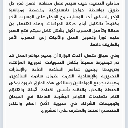
مناطق التنفيذ، حيث سيتم فصل منطقة العمل في كل
طريق بواسطة حواجز بلاستيكية مخصصة ومباشرة
الإجراءات في أحد المسارب مع الإبقاء على المسرب الآخر
مفتوحاً بالكامل أمام حركة المركبات، وعند الانتهاء من
صيانة وتأهيل المسرب الأول بشكل كامل سيتم فتح السير
عليه فوراً وتحويل العمل والآليات إلى المسرب الآخر
بالطريقة ذاتها.
وفي سياق متصل، أكدت الوزارة أن جميع مواقع العمل قد
تم تجهيزها مسبقاً بكامل التحويلات المرورية المؤقتة،
وتزويدها بجميع عناصر السلامة العامة والإشارات
التحذيرية والإرشادية اللازمة لضمان سلامة السائقين،
مهيبة بجميع المواطنين وسالكي هذه الطرق ضرورة توخي
الحيطة والحذر، والتقيد بأسس القيادة الآمنة، والالتزام
التام بتعليمات الكوادر البشرية العاملة في الميدان
وتوجيهات الشركاء في مديرية الأمن العام والكادر
الهندسي المنفذ والمشرف على المشروع.