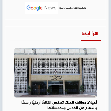
تابعونا على جوجل نيوز
اقرأ أيضا
أعيان: مواقف الملك تعكس التزامًا أردنيًا راسخًا
بالدفاع عن القدس ومقدساتها