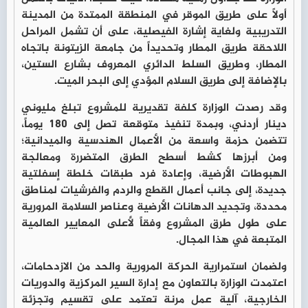
أولاً على طريق الموقر في المنطقة الممتدة من المدينة
التدريبية ولغاية إشارة الفيصلية، على أن تشمل المراحل
اللاحقة طريق المطار وتحديداً من جامعة الزيتونة باتجاه
المطار، وطريق السلط الدائري المعروف بشارع الستين،
بالإضافة إلى طريق السلام المؤدي إلى البحر الميت.
وقد رصدت الوزارة كلفة تقديرية للمشروع تبلغ مليوني
دينار أردني، وبمدة تنفيذ متوقعة تصل إلى 180 يوماً،
تتضمن حزمة واسعة من الأعمال الهندسية والميدانية؛
ومن أبرزها كشط أسطح الطرق المتضررة ومعالجة
الهبوطات الأرضية، وإعادة فرد طبقات خلطة إسفلتية
جديدة، إلى جانب أعمال القطع والردم والفرشيات لمناطق
محددة، وتجديد الدهانات الأرضية وعناصر السلامة المرورية
على طول طرق المشروع وفقاً لأعلى المعايير العالمية
المتبعة في هذا المجال.
ولضمان استمرارية الحركة المرورية والحد من الازدحامات،
اعتمدت الوزارة بالتعاون مع إدارة السير المركزية والدوريات
الخارجية، آلية عمل مرنة تعتمد على تقسيم وتجزئة