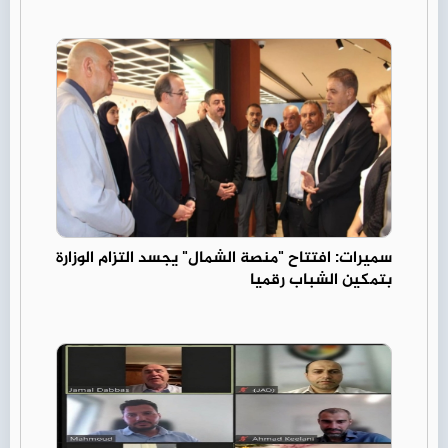
سميرات: افتتاح "منصة الشمال" يجسد التزام الوزارة
بتمكين الشباب رقميا