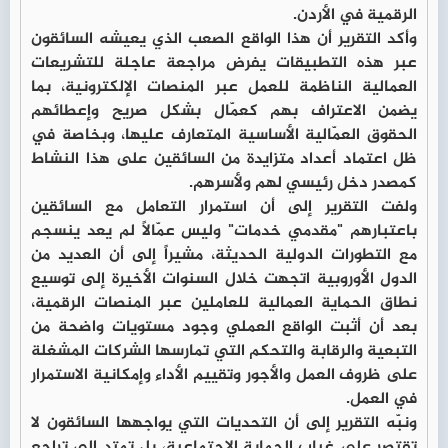
الرقمية في الأردن.
وأكد التقرير أن هذا الواقع الصعب الذي يعيشه السائقون
عبر هذه التطبيقات يفرض مراجعة عاجلة للتشريعات
العمالية الناظمة للعمل عبر المنصات الإلكترونية، بما
يضمن الاعتراف بهم كعمّال بشكل صريح وإعطائهم
الحقوق العمّالية الأساسية المتعارف عليها، وبخاصة في
ظل اعتماد أعداد متزايدة من السائقين على هذا النشاط
كمصدر دخل رئيسي لهم ولأسرهم.
ولفت التقرير إلى أن استمرار التعامل مع السائقين
باعتبارهم "مقدمي خدمات" وليس عمّالاً لم يعد ينسجم
مع التطورات الدولية الحديثة، مشيراً إلى أن العديد من
الدول الأوروبية اتجهت خلال السنوات الأخيرة إلى توسيع
نطاق الحماية العمالية للعاملين عبر المنصات الرقمية،
بعد أن أثبت الواقع العملي وجود مستويات واضحة من
التبعية والرقابة والتحكم التي تمارسها الشركات المشغلة
على ظروف العمل والأجور وتقييم الأداء وإمكانية الاستمرار
في العمل.
ونبّه التقرير إلى أن التحديات التي يواجهها السائقون لا
تقتصر على غياب الحماية الاجتماعية، بل تمتد إلى تراجع