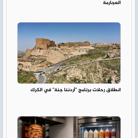
العجارمة
انطلاق رحلات برنامج "أردننا جنة" في الكرك