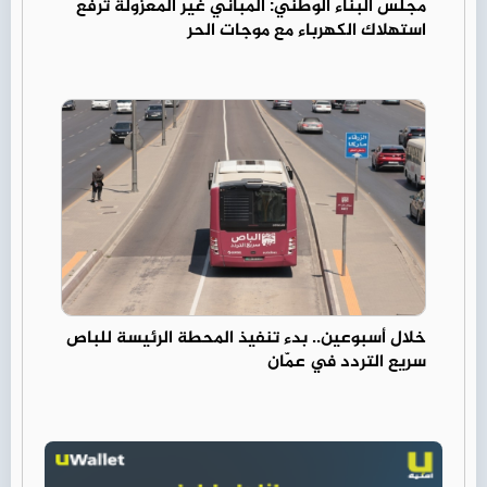
مجلس البناء الوطني: المباني غير المعزولة ترفع
استهلاك الكهرباء مع موجات الحر
خلال أسبوعين.. بدء تنفيذ المحطة الرئيسة للباص
سريع التردد في عمّان