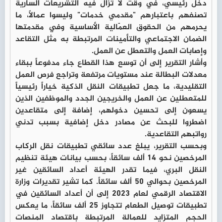
دخل رئيسي، في وقت لا تزال فيه التشريعات السارية
تصنفهم باعتبارهم "مقدمي خدمات" وليسوا عمالاً، ما
يحرمهم من الحقوق العمّالية الأساسية وفي مقدمتها
الضمان الاجتماعي والتأمينات المرتبطة به مثل التقاعد
وإصابات العمل والتعطل عن العمل.
وأشار التقرير إلى أن توسع هذا القطاع جاء مدفوعاً ببقاء
معدلات البطالة عند مستويات مرتفعة وتراجع فرص العمل
التقليدية، ما جعل تطبيقات النقل الذكية خياراً رئيسياً
للمتعطلين عن العمل والخريجين الجدد والموظفين الذين
يسعون إلى تحسين دخولهم، إضافة إلى متقاعدين
اضطروا للبحث عن مصادر دخل إضافية بسبب تدني
رواتبهم التقاعدية.
وبحسب التقرير، يبلغ عدد سائقي تطبيقات نقل الركاب
المرخصين نحو 14 ألف سائقاً، بحسب بيانات هيئة تنظيم
النقل البري، فيما تقدر الهيئة أعداد السائقين غير
المرخصين بحوالي 50 ألف سائقاً. كما تشير تقديرات وزارة
الاقتصاد الرقمي لعام 2023 إلى أن أعداد السائقين في
تطبيقات توصيل الطعام تتجاوز 25 ألف سائقاً، ما يعكس
الحجم المتزايد للعمالة المرتبطة باقتصاد المنصات