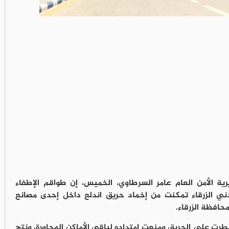
ية الأمن العام عامر السرطاوي، الخميس، إن طواقم الإطفاء
ي الزرقاء تمكنت من إخماد حريق اندلع داخل إحدى مصانع
طرت على الحريق ومنعت امتداده لباقي الأماكن المجاورة، ونتج