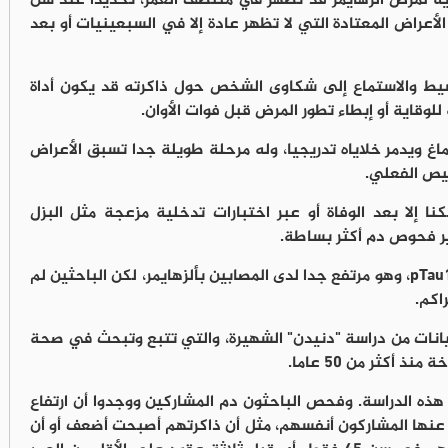
يرية لمرض ألزهايمر قد تظهر في منتصف العمر، تحديدا عند سن
الأعراض المعتادة التي لا تظهر عادة إلا في السبعينيات أو بعد
يط والاستماع إلى شكاوى الشخص حول ذاكرته قد يكون أداة
لوقاية أو إبطاء تطور المرض قبل فوات الأوان.
غ ويدمر خلاياه تدريجيا، وله مرحلة طويلة جدا تسبق الأعراض
 إلا بعد الوفاة أو عبر اختبارات تدخلية مزعجة مثل البزل
ير فحوص دم أكثر بساطة.
ومن هذه المؤشرات الواعدة بروتين يسمى pTau181، وهو مرتفع جدا لدى المصابين بألزهايمر، لكن الباحثين لم
اكم.
يانات من دراسة "دنيدن" الشهيرة، والتي تتبع وتبحث في صحة
أكثر من 50 عاما.
غوا 45 سنة وقت إجراء هذه الدراسة. وفحص الباحثون دم المشاركين ووجدوا أن ارتفاع
وى يتحدث عنها المشاركون أنفسهم، مثل أن ذاكرتهم أصبحت أضعف أو أن