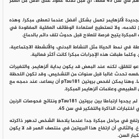
مهاراتهم في التفكير تراجعت. وهذا يحدث وهم في سن 45 فقط، أي قبل ثلاثة عقود على الأقل من العمر
الجديدة لألزهايمر تعمل بشكل أفضل عندما تعطى مبكرا. وهذه
 تقدمه، ولا تستطيع استعادة الوظائف العقلية المفقودة في
 المبكرة يتيح فرصة للعلاج قبل حدوث تلف دائم بالدماغ.
ة في نمط الحياة مثل النشاط البدني، والأنشطة الاجتماعية،
كلما طبقت هذه الإجراءات مبكرا كانت أكثر فعالية.
عو للقلق، لكنه عند البعض قد يكون بداية ألزهايمر. والتغيرات
نفسه تحدث غالبا قبل سنوات من التشخيص، وقد تكون اللحظة
الأولى التي يشعر فيها الشخص بوجود خطأ ما. وهنا يمكن لفحص بروتين pTau181 أن يساعد، عند دمجه مع
 الطبيعي وعلامات ألزهايمر المبكرة.
لكن ما تزال هناك أسئلة مفتوحة. فالباحثون لم يجدوا ارتباطا بين بروتين pTau181 ونتائج فحوصات الرنين
اختبارات الذاكرة والتفكير في سن 45.
يرتفع في مراحل مبكرة جدا عندما يلاحظ الشخص تدهور ذاكرته
 والثاني أن ارتفاع هذا البروتين في منتصف العمر قد لا يكون
بار السن.