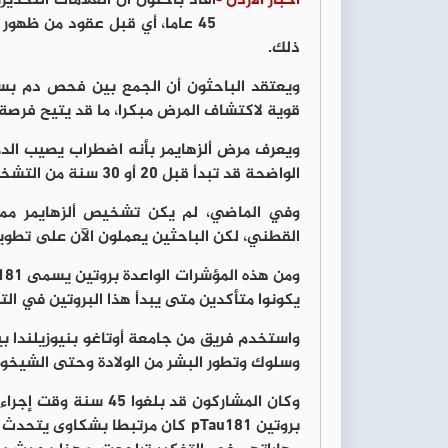
أخبار الأردن -
أفاد باحثون أن العلامات التحذ
45 عاما، أي قبل عقود من ظهور 
ذلك.
ويعتقد الباحثون أن الجمع بين فحص دم بس
قوية لاكتشاف المرض مبكرا، ما قد يتيح فرصة ل
ويعرف مرض ألزهايمر بأنه اضطراب يصيب الدما
الواضحة قد تبدأ قبل 20 أو 30 سنة من التشخيص الفعلي.
وفي الماضي، لم يكن تشخيص ألزهايمر ممكنا
القطني، لكن الباحثين يعملون الآن على تطو
يكونوا متأكدين متى يبدأ هذا البروتين في التر
واستخدم فريق من جامعة أوتاغو بنيوزيلندا ب
وسلوك وتطور البشر من الولادة وحتى الشيخوخة منذ 
وكان المشاركون قد بل
بروتين pTau181 كان مرتبطا بشكا