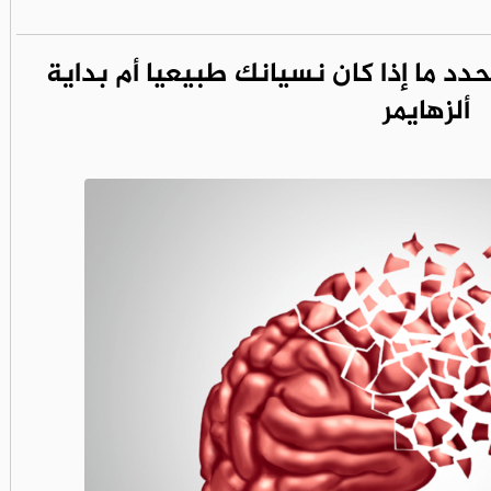
هر بعمر 45 عاما تحدد ما إذا كان نسيانك طبيعيا أم بداية
ألزهايمر