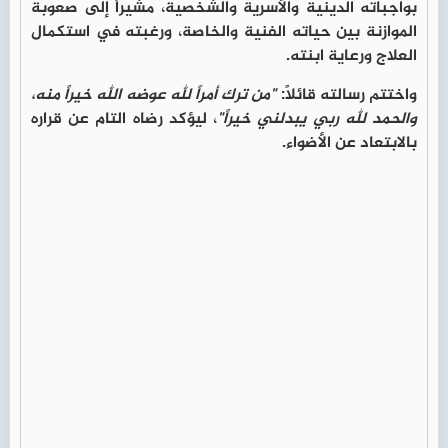
بواجباته الدينية والأسرية والشخصية، مشيراً إلى صعوبة
الموازنة بين حياته الفنية والخاصة، ورغبته في استكمال
العلاج ورعاية ابنته.
واختتم رسالته قائلاً:
"من ترك أمراً لله عوضه الله خيراً منه،
والحمد لله ربي يبدلني خيراً"
، ليؤكد رضاه التام عن قراره
بالابتعاد عن الأضواء.