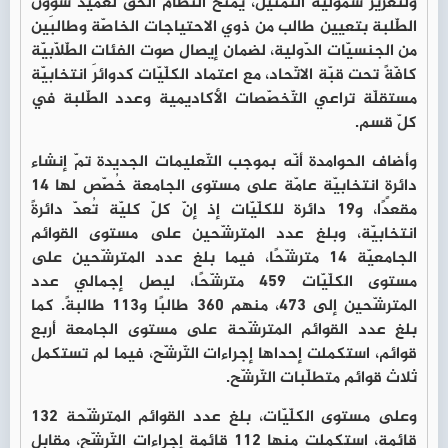
ولتعزيز شموليّة التّمثيل، يمنح النّظام الحقَّ لعميد شؤون
الطّلبة بتعيين طالب من ذوي الاحتياجات الخاصّة وطالبَين
من الجنسيّات الدّولية، لضمان إيصال صوت الفئات الطّلّابيّة
كافّةً تحت قبّة الاتّحاد، مع اعتماد الكلّيّات كدوائرَ انتخابيّة
مستقلّة تراعي التّخصّصات الأكاديمية وعدد الطّلبة في
كلّ قسم.
وأضاف الحوامدة أنّه بموجب التّعليمات الجديدة تمّ إنشاء
دائرةٍ انتخابيّة عامّة على مستوى الجامعة خُصّص لها 14
مقعدًا، و19 دائرة للكلّيّات إذ إنّ كلّ كليّة تُعدّ دائرةً
انتخابيّة، وبلغ عدد المترشّحين على مستوى القوائم
الجامعيّة 14 مترشّحًا، فيما بلغ عدد المترشّحين على
مستوى الكلّيّات 459 مترشّحًا، ليصل إجمالي عدد
المترشّحين إلى 473، منهم 360 طالبًا و113 طالبةً. كما
بلغ عدد القوائم المترشّحة على مستوى الجامعة أربع
قوائم، استكملت إحداها إجراءات التّرشّح، فيما لم تستكمل
ثلاث قوائم متطلّبات التّرشّح.
وعلى مستوى الكلّيّات، بلغ عدد القوائم المترشّحة 132
قائمة، استكملت منها 112 قائمة إجراءات التّرشّح، مقابل