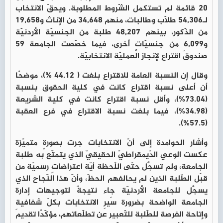
20 قائمة لم تستكمل الشّروط المطلوبة. ويحقّ الانتخاب
لـ54,306 طلّاب وطالبات، منهم 34,648 من الإناث و19,658
من الذّكور، بينهم 48,207 طلبة من الجنسيّة الأردنيّة
و6,099 من جنسيّاتٍ أخرى، فيما خصّصت الجامعة 59
صندوقَ اقتراع لإنجاز العمليّة الانتخابيّة.
وقال إن النسبة العامة للاقتراع بلغت ( 44.12 %)، موضحًا
أن أعلى نسبة اقتراع كانت في كلية الحقوق بنسبة
(73.04%)، وأقل نسبة اقتراع كانت في كلية الشريعة
(34.98%)، فيما بلغت نسبة الاقتراع في فرع العقبة
(57.5%).
وأشار الحوامدة إلى أنّ الانتخابات جرت بصورةٍ متميّزة
عكست الوعي الدّيمقراطيّ الحقيقيّ الذي يتمتّع به طلبة
الجامعة، ولم تسجَّل حتّى اللّحظة أيّة اعتراضاتٍ رسميّة من
قبَل الطّلبة الذين لم يحالفهم الحظّ، وأنّ هذا النّجاح الذي
يسجَّل للجامعة الأردنيّة جاء نتيجةً لتوجيهات إدارة
الجامعة الواضحة بضرورة سَيرِ الانتخابات بكلّ شفافية
وإتاحة الفرصة للطّلبة للتّعبير عن تطلّعاتهم، مؤكّدًا تقديمَ