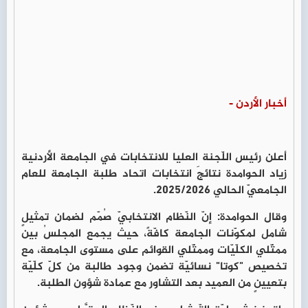
أخبار الأردن -
أعلن رئيس اللّجنة العليا للانتخابات في الجامعة الأردنية
زياد الحوامدة نتائجَ انتخابات اتحاد طلبة الجامعة للعام
الجامعيّ الحالي 2025/2026.
وقال الحوامدة: إنّ النّظام الانتخابيّ صُمّم لضمان تمثيلٍ
شامل لمكوّنات الجامعة كافّةً، حيث يجمع المجلسُ بين
ممثّلي الكلّيّات وممثّلي القوائم على مستوى الجامعة، مع
تخصيص "كوتا" نسائيّة تضمن وجود طالبة من كلّ كلّيّة
بتعيينٍ من العميد بعد التشاور مع عمادة شؤون الطلبة.