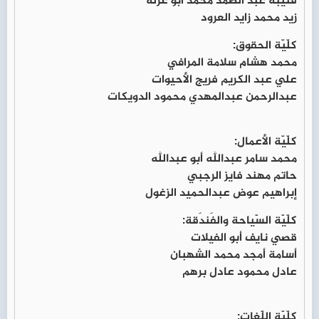
قتيبة عبد الصمد محمد أبو غزلة
زيد محمد زايد العرود
كلّيّة الحقوق:
محمد هشام سلامة المرافي
علي عبد الكريم فريج الأحيوات
عبدالرحمن عبدالمهدي محمود الدويكات
كلّيّة الأعمال:
محمد سامر عبدالله أبو عبدالله
حاتم مهند فايز الرجبي
إبراهيم عوض عبدالحميد الزغول
كلّيّة السّياحة والفَندَقة:
قصي نايف أبو الفيلات
أسامة أمجد محمد الشهبان
عادل محمود عادل برهم
كلّيّة اللّغات: