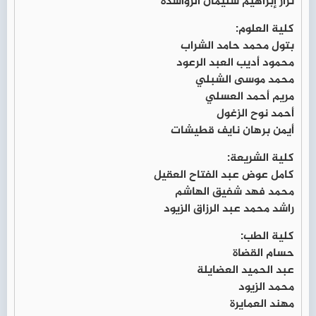
نزار إبراهيم سليمان الرواشدة
كلية العلوم:
بتول محمد حامد الشراب
محمود أديب العبد الرعود
محمد موسى الشبلي
مريم أحمد العسلي
أحمد نوح الزغول
أيمن برهان نايف قطيشات
كلية الشريعة:
كامل عوض عبد الفتاح العقيل
محمد فهد شفيق الهاشم
راشد محمد عبد الرزاق الزيود
كلية الطب:
حسام القضاة
عبد الحميد العضايلة
محمد الزيود
مهند العمايرة