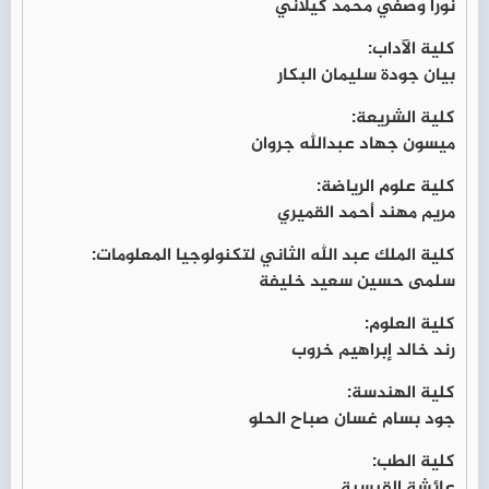
نورا وصفي محمد كيلاني
كلية الآداب:
بيان جودة سليمان البكار
كلية الشريعة:
ميسون جهاد عبدالله جروان
كلية علوم الرياضة:
مريم مهند أحمد القميري
كلية الملك عبد الله الثاني لتكنولوجيا المعلومات:
سلمى حسين سعيد خليفة
كلية العلوم:
رند خالد إبراهيم خروب
كلية الهندسة:
جود بسام غسان صباح الحلو
كلية الطب:
عائشة القيسية