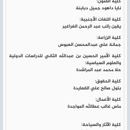
كلية الفنون:
نايا داهود جميل دبابنة
كلية اللغات الأجنبية:
يقين راتب عبد الرحمن الغراغير
كلية الزراعة:
جمانة علي عبدالمحسن العبوس
كلية الأمير الحسين بن عبدالله الثاني للدراسات الدولية
والعلوم السياسية:
حلا محمد عبد المراشدة
كلية الحقوق:
بتول صالح علي القعايدة
كلية الأعمال:
ماس غالب عطالله المواجدة
كلية الآثار والسياحة: