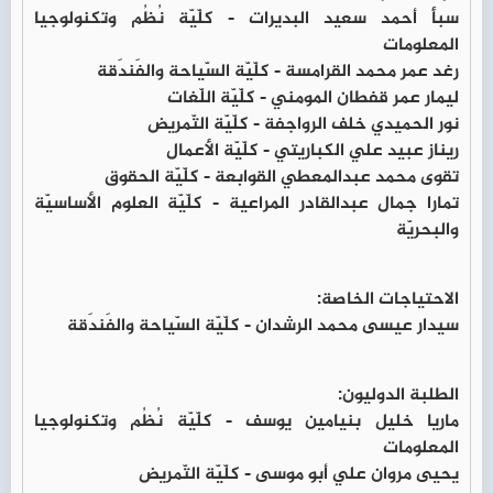
سبأ أحمد سعيد البديرات - كلّيّة نُظُم وتكنولوجيا
المعلومات
رغد عمر محمد القرامسة - كلّيّة السّياحة والفَندَقة
ليمار عمر قفطان المومني - كلّيّة اللّغات
نور الحميدي خلف الرواجفة - كلّيّة التّمريض
ريناز عبيد علي الكباريتي - كلّيّة الأعمال
تقوى محمد عبدالمعطي القوابعة - كلّيّة الحقوق
تمارا جمال عبدالقادر المراعية - كلّيّة العلوم الأساسيّة
والبحريّة
الاحتياجات الخاصة:
سيدار عيسى محمد الرشدان - كلّيّة السّياحة والفَندَقة
الطلبة الدوليون:
ماريا خليل بنيامين يوسف - كلّيّة نُظُم وتكنولوجيا
المعلومات
يحيى مروان علي أبو موسى - كلّيّة التّمريض