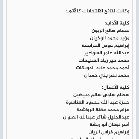
وكانت نتائج الانتخابات كالآتي:
كلية الآداب:
حسام صالح الزبون
مؤيد محمد الوخيان
إبراهيم عوض الخرابشة
عبدالله عامر السواعير
محمد خير زياد السليحات
أحمد محمد عابد الدويكات
محمد نصر بني حمدان
كلية الأعمال:
سطام سامي سالم مبيضين
حمزة عبد الله محمود العناسوة
عزام محمد عقلة الرواشدة
عبدالجليل شاكر عبدالله العلوان
أمير نوفان أبو ريشة
إبراهيم فراس الريان