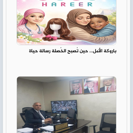
باروكة الأمل… حين تُصبح الخُصلة رسالة حياة