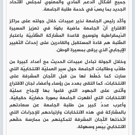
جميعِ أشكال الدّعم المادّي والمعنوي لمجلس الاتّحاد
الجديد بما يصبّ في خدمة طلبة الجامعة.
وأكّد رئيس الجامعة نذير عبيدات خلال جولته على مراكز
الاقتراع أنّ الجامعة ماضية بقوّة في تعزيز المسيرة
الدّيمقراطية وتوسيع قاعدة المشاركة الطّلّابيّة باعتبار
الطّلبة هم قادةَ المستقبل والقادرين على إحداث التّغيير
الإيجابيّ الذي يرقى بمسيرة الوطن.
وخلال الجولة تبادل عبيدات الحديث مع أعداد كبيرة من
طلّاب وطالبات الجامعة حول سير العمليّة الانتخابيّة التي
سارت كما خُطّط لها من قبَل اللّجان المشرفة على
الانتخابات، كما التقى بعدد من رؤساء وأعضاء لجان الاقتراع
وأثنى على الجهود التي قاموا بها لإنجاح عمليّة
الانتخابات التي أظهرت الجامعةَ بصورة حضاريّة حقيقيّة.
وأعرب عددٌ كبير من طلبة الجامعة عن سعادتهم
بالمشاركة في هذه الانتخابات وارتياحهم للإجراءات التي
اتّخذتها اللّجان المشرفة لتمكينهم من ممارسة حقّهم
الانتخابيّ بيُسرٍ وسهولة.