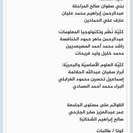
بني صفوان صالح المراحلة
عبدالرحمن إبراهيم محمد عليان
عارف علي الحمادين
كلّيّة نُظُم وتكنولوجيا المعلومات:
عبدالرحمن ماهر حمود الخنافسة
راشد محمد أحمد المسيعديين
محمد خليل وليد فريحات
كلّيّة العلوم الأساسيّة والبحريّة:
أبرار سفيان عبدالله الحلالمة
إسماعيل تحسين محمود الغرابلي
البراء محمد أحمد الصمادي
القوائم على مستوى الجامعة
عمر عبدالعزيز صابر الجارحي
صالح إبراهيم الشخاترة
كوتا / طالبات