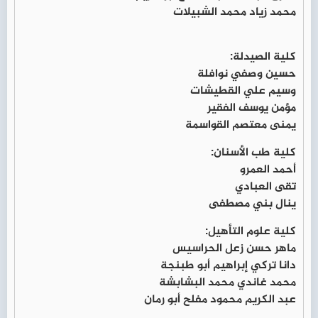
محمد زياد محمد الشبيلات
كلية الصيدلة:
حسين وصفي نوافلة
وسيم علي القطيشات
مؤمن يوسف الفقير
يمنى معتصم القواسمة
كلية طب الأسنان:
أحمد العمرو
تقى العبادي
ينال بني مصطفى
كلية علوم التأهيل:
ماهر حسن زعل الحراسيس
دانا تركي إبراهيم أبو طبنجة
محمد غاندي محمد البشابشة
عبد الكريم محمود مفلح أبو رمان