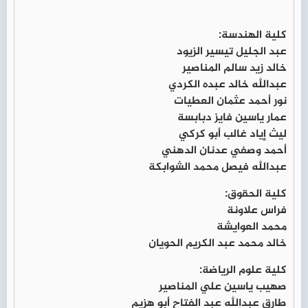
كلية الهندسة:
عبد الجليل تيسير الزيود
خالد زيد سالم المناصير
عبدالله خالد عبده الكردي
نور أحمد عثمان العطيات
عمار ياسين فايز دبابسة
ليث إياد غالب أبو كركي
أحمد وصفي عدنان الدهني
عبدالله فيصل محمد الشوابكة
كلية الحقوق:
فراس علاونة
محمد العوايشة
خالد محمد عبد الكريم الحويان
كلية علوم الرياضة:
صهيب ياسين علي المناصير
طارق عبدالله عبد الفتاح أبو هزيم