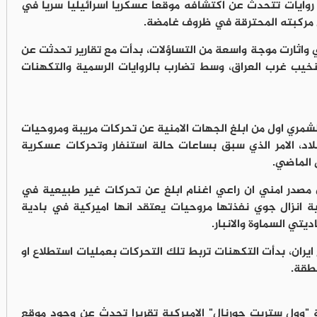
ل روايات تتحدث عن اكتشافه موقعا عسكريا اسرائيليا سريا في
خل مركبته المحترقة في ظروف غامضة.
 واثارت موجة واسعة من التساؤلات، بدأت مع تقارير تحدثت عن
خيب غرب العراق، وسط تضارب بالروايات الرسمية والتكهنات
لشمري اول من ابلغ الجهات الامنية عن تحركات مريبة ومروحيات
د، الامر الذي سبق بساعات حالة استنفار وتحركات عسكرية
الماضي.
 عن مصدر امني ان راعي اغنام ابلغ عن تحركات غير طبيعية في
ة انزال جوي نفذتها مروحيات يعتقد انها اميركية في بادية
ي السماوة والانبار.
 ايران، بدأت التكهنات تربط تلك التحركات بعمليات استطلاع او
نطقة.
"وول ستريت جورنال" الاميركية تقريرا تحدث عن وجود موقع