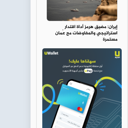
إيران: مضيق هرمز أداة اقتدار
استراتيجي والمفاوضات مع عُمان
مستمرة