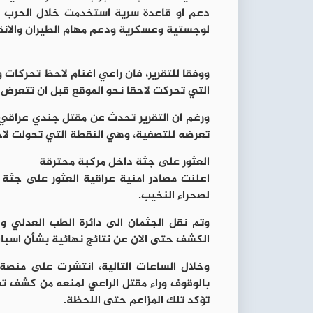
دعم او قاعدة سرية استخدمت خلال الحرب الا
لوجستية وعسكرية ودعم مهام الطيران والانقا
ووفقا للتقرير، فان راعي اغنام لاحظ تحركات و
التي تحركت لاحقا نحو الموقع قبل ان تتعرض
ورغم ان التقرير تحدث عن مقتل جندي عراقي وا
تعرضه للتصفية، وهي النقطة التي تحولت لاحقا
العثور على جثة داخل مركبة محترقة
اعلنت مصادر امنية عراقية العثور على جثة
لصحراء النخيب.
وتم نقل الجثمان الى دائرة الطب العدلي 
الكشف حتى الان عن نتائج نهائية بشأن اسباب 
وخلال الساعات التالية، انتشرت على منصة 
بالوقوف وراء مقتل الراعي لمنعه من كشف تفاص
تؤكد تلك المزاعم حتى اللحظة.