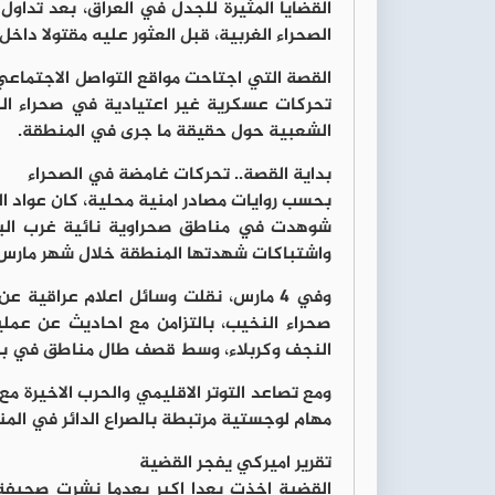
القضايا المثيرة للجدل في العراق، بعد تداو
الصحراء الغربية، قبل العثور عليه مقتولا دا
القصة التي اجتاحت مواقع التواصل الاجتماعي
تحركات عسكرية غير اعتيادية في صحراء الن
الشعبية حول حقيقة ما جرى في المنطقة.
بداية القصة.. تحركات غامضة في الصحراء
بحسب روايات مصادر امنية محلية، كان عواد ا
شوهدت في مناطق صحراوية نائية غرب البلا
واشتباكات شهدتها المنطقة خلال شهر مارس 
وفي 4 مارس، نقلت وسائل اعلام عراقية
صحراء النخيب، بالتزامن مع احاديث عن عملي
النجف وكربلاء، وسط قصف طال مناطق في باديت
ومع تصاعد التوتر الاقليمي والحرب الاخيرة مع
مهام لوجستية مرتبطة بالصراع الدائر في الم
تقرير اميركي يفجر القضية
القضية اخذت بعدا اكبر بعدما نشرت صحيفة 