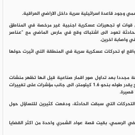
ي وجود قاعدة اسرائيلية سرية داخل الاراضي العراقية.
اي قوات او تجهيزات عسكرية اجنبية غير مرخصة في المناطق
الحادثة تعود الى اشتباك وقع في مارس الماضي مع "عناصر
ي واصابة اخرين.
اقع او تحركات عسكرية سرية في المنطقة التي اثيرت حولها
هة مجددا بعد تداول صور اقمار صناعية قيل انها تظهر منشات
وبنية عسكرية في صحراء النخيب، بينها مدرج يقدر طوله بنحو 1.6 كيلومتر، الى جانب مؤشرات على تغييرات
قصيرة.
التحركات التي سبقت الحادثة، ودفعت كثيرين للتساؤل حول
النفي الرسمي، بقيت قصة عواد الشمري واحدة من اكثر القضايا