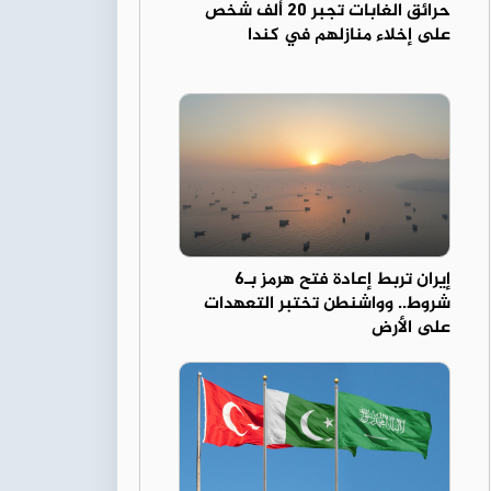
حرائق الغابات تجبر 20 ألف شخص
على إخلاء منازلهم في كندا
إيران تربط إعادة فتح هرمز بـ6
شروط.. وواشنطن تختبر التعهدات
على الأرض