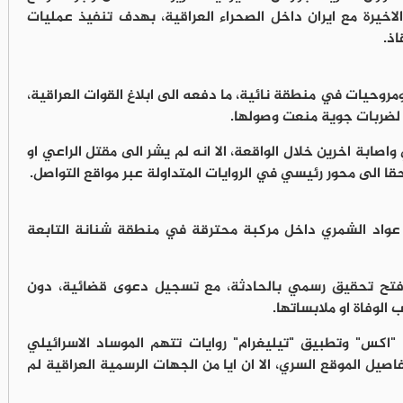
خيرة مع ايران داخل الصحراء العراقية، بهدف تنفيذ عمليات
ذ.
مروحيات في منطقة نائية، ما دفعه الى ابلاغ القوات العراقية،
 لضربات جوية منعت وصولها.
صابة اخرين خلال الواقعة، الا انه لم يشر الى مقتل الراعي او
 الى محور رئيسي في الروايات المتداولة عبر مواقع التواصل.
 عواد الشمري داخل مركبة محترقة في منطقة شنانة التابعة
وفتح تحقيق رسمي بالحادثة، مع تسجيل دعوى قضائية، دون
الوفاة او ملابساتها.
"اكس" وتطبيق "تيليغرام" روايات تتهم الموساد الاسرائيلي
يل الموقع السري، الا ان ايا من الجهات الرسمية العراقية لم