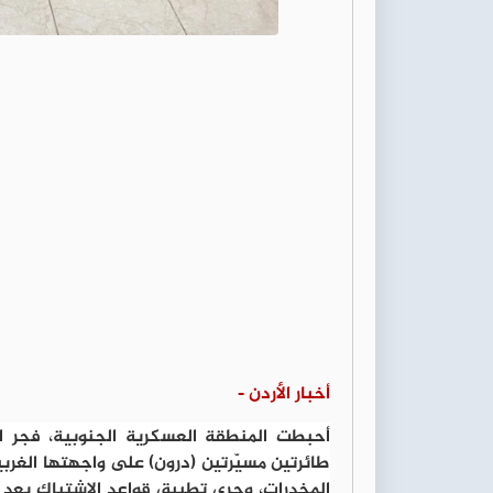
أخبار الأردن -
أحبطت المنطقة العسكرية الجنوبية، فجر ال
طائرتين مسيّرتين (درون) على واجهتها الغربي
المخدرات، وجرى تطبيق قواعد الاشتباك بعد