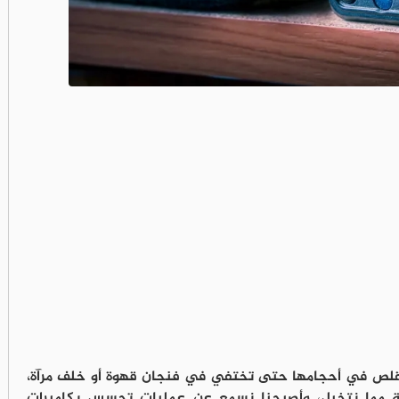
تقلص في أحجامها حتى تختفي في فنجان قهوة أو خلف مرآة،
 مما نتخيل، وأصبحنا نسمع عن عمليات تجسس بكاميرات