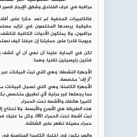
مراقبة في غرف الفنادق وشقق الإيجار قصير ا
فالكاميرات المخفية لم تعد حكرا على أفلا
حقيقية يرصدها المختصون في تزايد مستمر
مراقبون، ولا يملكون الأدوات الكافية للكشف
جيوبنا قادرا على حمايتنا إن عرفنا كيف نست
لكن في البداية علينا أن نعي أن أي كشف ي
فئتين رئيسيتين تقنيا، وهما:
الأجهزة النشطة: وهي التي تبث البيانات عبر
"آر إف" مخصصة.
الأجهزة الكامنة: وهي التي تسجل البيانات م
مما يجعلها غير مرئية لأي تطبيق متخصص ب
كاميرا هاتفك والأشعة تحت الحمراء
هذه الطريقة هي الأسرع والأبسط، ولا تحتاج 
تبث أشعة تحت الحمراء (
حمراء مضيئة تظهر على الشاشة.
والسر يكمن في اختيار الكاميرا المناسبة ف