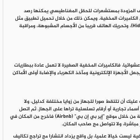
تف المزودة بمستشعرات للحقل المغناطيسي يمكنها رصد
الكاميرات المخفية. ويمكن ذلك من خلال تحميل تطبيق مثل
هيدن كاميرا ديتيكتور (Hidden Camera Detector)، وتحريك الهاتف قريبا من الأجسام المشبوهة، ومراقبة
عشوائيا، فالكاميرات المخفية الصغيرة لا تعمل عادة ببطاريات
جعل الأجهزة الإلكترونية ومآخذ الكهرباء والإضاءة أولى الأماكن
ليك أن تلتقط صورا للجهاز من زوايا مختلفة كدليل، ولا
سماء تجارية أو أرقام تسلسلية تراها على الجهاز. ثم اتصل
بالشرطة فورا، وإن كنت حجزت الغرفة أو الشقة من خلال موقع "إير بي إن بي" (Airbnb) فاخرج من المكان في
مباشرة، ولا تتواصل مع صاحب المكان.
ية ليست خيالا علميا، بل واقع يزداد انتشارا مع تراجع تكاليف