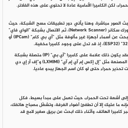
راء، لكن الكاميرا الأمامية عادة لا تحتوي على هذه الفلاتر.
لبث الصور مباشرة، وهنا يأتي دور تطبيقات مسح الشبكة، حيث
يمكن تحميل تطبيقات مثل فينغ (Fing) أو نتورك سكانر (Network Scanner)، ثم الاتصال بشبكة "الواي فاي"
المستخدمة في المكان، وتشغيل الفحص، والبحث عن أسماء أجهزة غير مألوفة مثل "آي بي كام" (IPCam) أو
وإن ظهرت شبكة واي فاي ثانية في المكان، فقد يكون ذلك علامة على كاميرا "آي بي" (IP) متصلة بشبكة
منفصلة، كما يجب الانتباه إلى أسماء الشركات المصنعة مثل "إل إكس إم آي إم آي" (LXMIMI) و"إف آر إي دي
لا إلى أشعة تحت الحمراء، حيث تعمل على مبدأ بسيط، فكل
ه ما عليك إلا أن تطفئ أضواء الغرفة، وتشغّل مصباح هاتفك،
بر كاميرا الهاتف، وأثناء ذلك ابحث عن بريق صغير لامع قد