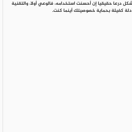
كل درعا حقيقيا إن أحسنت استخدامه، فالوعي أولا، والتقنية
معادلة كفيلة بحماية خصوصيتك أينما كنت.