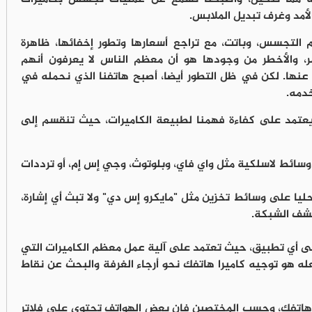
لأمد وغرف تبديل الملابس.
م التجسس، وباتت، مع تراجع أسعارها وتطور إخفائها، ظاهرة
، والأخطر من وجودها هو أن معظم الناس لا يعرفون أنهم
 عنها. لكن في ظل التطور أيضا، أصبح هاتفنا الذي نحمله في
خدمه.
عتمد على كفاءة فهمنا لطبيعة الكاميرات، حيث تنقسم إلى
 وسائط لاسلكية مثل واي فاي، وبلوتوث، وجي إس إم، أو ترددات
حليا على وسائط تخزين مثل "مايكرو إس دي" ولا تبث أي إشارة،
كشف الشبكة.
إلى أي تطبيق، حيث تعتمد على آلية عمل معظم الكاميرات التي
IR)، وكل ما عليك فعله هو توجيه كاميرا هاتفك نحو أرجاء الغرفة والبحث عن نقاط
ي هاتفك، وحسب المختصين فإن بعض الهواتف تحتوي على فلاتر