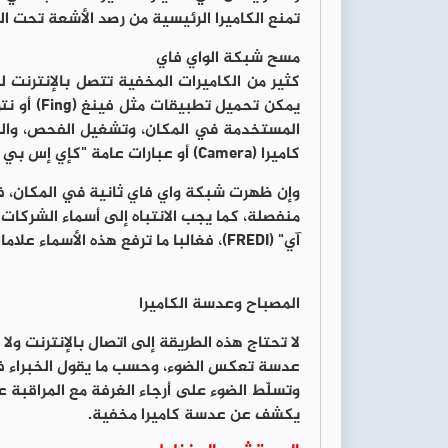
تمنع الكاميرا الرئيسية من رصد الأشعة تحت الحم
مسح شبكة الواي فاي
كثير من الكاميرات المخفية تتصل بالإنترنت 
كاميرا (Camera) أو عبارات عامة "كإي إس بي 32" (ESP32)، إذ قد تدل على وجود كاميرا مخفية.
آي" (FREDI)، فغالبا ما ترفع هذه الأسماء علامات تحذير حمراء حتى لو كان اسم الجهاز يبدو عاديا.
المصباح وعدسة الكاميرا
لا تحتاج هذه الطريقة إلى اتصال بالإنترنت و
عدسة تعكس الضوء، وحسب ما يقول الخبراء فإن
وتسلّط الضوء على أرجاء الغرفة مع المراقبة ع
يكشف عن عدسة كاميرا مخفية.