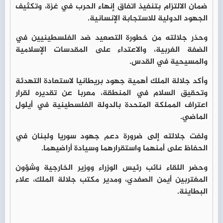
ضمان الالتزام بتنفيذ اتفاق إنهاء الحرب في غزة، وتكثيف
الجهود الدولية للاستجابة الإنسانية.
وحذر جلالته من خطورة التصعيد ضد الفلسطينيين في
الضفة الغربية، والاعتداء على المقدسات الإسلامية
والمسيحية في القدس.
وأكد جلالة الملك أهمية جهود بريطانيا لاستعادة التهدئة
وتحقيق السلام في المنطقة، معربا عن تقديره لقرار
اعتراف المملكة المتحدة بالدولة الفلسطينية في أيلول
الماضي.
ولفت جلالته إلى ضرورة دعم جهود سوريا ولبنان في
الحفاظ على أمنهما واستقرارهما وسيادة أراضيهما.
وحضر اللقاء نائب رئيس الوزراء ووزير الخارجية وشؤون
المغتربين أيمن الصفدي، ومدير مكتب جلالة الملك، علاء
البطاينة.