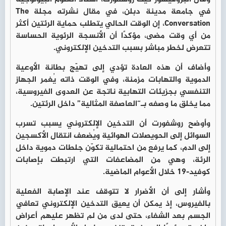
في جامعة مدينة دبلن، في مقال نشرته مجلة The
Conversation، إن الوقت الحالي يتطلب حماية الرئتين أكثر
من أي وقت مضى، مؤكدًا أن الأنسجة الرئوية الحساسة
تتعرض لخطر مباشر بسبب التدخين الإلكتروني.
وأضاف أن هذه العادة تؤدي إلى تهيّج بطانة الأوعية
الدموية والتهابات مزمنة، وفي الوقت ذاته يُغمر الجهاز
التنفسي بجزيئات التهابية ناتجة عن العدوى الفيروسية،
مما يخلق ما وصفه بـ“العاصفة المثالية” داخل الرئتين.
وأوضح روشفورت أن التدخين الإلكتروني يسبب تسرب
السوائل إلى الحويصلات الهوائية ويُضعف انتقال الأكسجين
إلى الدم، كما يرفع من احتمالية تكوّن جلطات دموية داخل
الرئة، وهي من المضاعفات التي ارتبطت بإصابات
كوفيد-19 خلال الأعوام الماضية.
وأشار إلى أن الأضرار لا تتوقف عند الإصابة الفعلية
بالفيروس، إذ يمكن أن يعيق التدخين الإلكتروني تعافي
الجسم بعد الشفاء، حتى لدى من لم تظهر عليهم أعراض