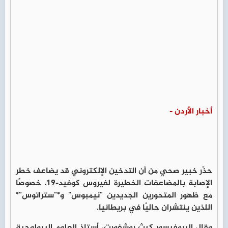
أخبار الأردن -
حذّر خبير صحي من أن التدخين الإلكتروني قد يضاعف خطر
الإصابة بالمضاعفات الخطيرة لفيروس كوفيد-19، خصوصًا
مع ظهور المتحورين الجديدين "نيمبوس" و*"ستراتوس"*
اللذين ينتشران حاليًا في بريطانيا.
وقال البروفيسور كيث روشفورت، أستاذ العلوم البيولوجية