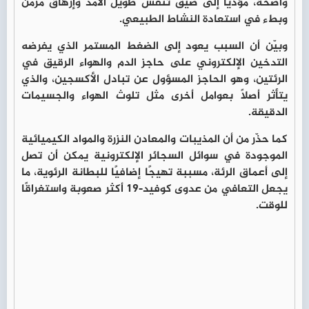
واضحة، مؤديًا إلى ضيق تنفس طويل الأمد وإرهاق مزمن
وبطء في استعادة النشاط الطبيعي.
وبيّن أن السبب يعود إلى الضغط المستمر الذي يفرضه
التدخين الإلكتروني على حاجز الدم والهواء الرقيق في
الرئتين، وهو الحاجز المسؤول عن تبادل الأكسجين، والذي
يتأثر أصلًا بعوامل أخرى مثل تلوث الهواء والجسيمات
الدقيقة.
كما حذّر من أن المذيبات والمعادن النزرة والمواد الكيميائية
الموجودة في سوائل السجائر الإلكترونية يمكن أن تصل
إلى أعماق الرئة، مسببة تهيجًا إضافيًا للبطانة الرئوية، ما
يجعل التعافي من عدوى كوفيد-19 أكثر صعوبة واستغراقًا
للوقت.