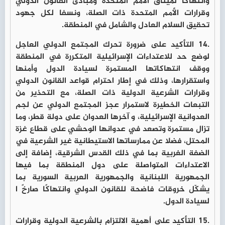
وانتهاكاً لميثاق الأمم المتحدة ومبادئ القانون الدولي
وقرارات الأمم المتحدة ذات الصلة، ونسفا لكل جهود
تحقيق السلام العادل والشامل في المنطقة.
.14 التأكيد على ضرورة تحرك المجتمع الدولي العاجل
لوضع حد للاعتداءات الإسرائيلية المتكررة في المنطقة
ووقف انتهاكاتها المستمرة لسيادة الدول وأمنها
واستقرارها، وذلك في إطار احترام قواعد القانون الدولي
وقرارات الشرعية الدولية ذات الصلة، مع التحذير من
التبعات الخطيرة لاستمرار عجز المجتمع الدولي عن لجم
العدوانية الإسرائيلية، و آخرها العدوان على دولة قطر، وما
تزال مستمرة وتصعد في عدوانها الوحشي على قطاع غزة
المحتل، فضلا عن ممارساتها الاستيطانية غير الشرعية في
الضفة الغربية بما في ذلك القدس الشرقية، إضافة إلى
الاعتداءات المتواصلة على دول المنطقة بما فيها
الجمهورية اللبنانية والجمهورية العربية السورية بما
يشكّل خروقات فاضحة للقانون الدولي وانتهاكًا صارخً ا
لسيادة الدول.
.15 التأكيد على أهمية الالتزام بالشرعية الدولية وقرارات