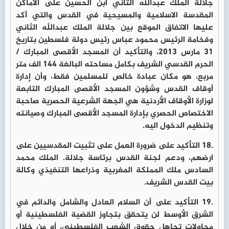
جلالة الملك عبدالله الثاني ابن الحسين على الاماكن
المقدسة الاسلامية والمسيحية في القدس والتي أكد
عليها الاتفاق الموقع بين جلالة الملك عبدالله الثاني
وفخامة الرئيس محمود عباس رئيس دولة فلسطين بتاريخ
31 مارس 2013، والتأكيد أن المسجد الأقصى المبارك /
الحرم القدسي الشريف بكامل مساحته البالغة 144 الف متر
مربع، هو مكان عبادة خالص للمسلمين فقط، وأن إدارة
أوقاف القدس وشؤون المسجد الأقصى المبارك التابعة
لوزارة الأوقاف الأردنية هي الجهة الشرعية الحصرية صاحبة
الاختصاص الحصري بإدارة المسجد الأقصى المبارك وصيانته
وتنظيم الدخول اليه.
.18 التأكيد على ضرورة العمل على تثبيت المقدسيين على
ارضهم، ودعم لجنة القدس برئاسة جلالة. الملك محمد
السادس ملك المملكة المغربية وذراعها التنفيذي وكالة
بيت القدس الشريف.
.19 التأكيد على أن السلام العادل والشامل والدائم في
الشرق الأوسط لن يتحقق بتجاوز القضية الفلسطينية أو
محاولات تجاهل حقوق الشعب الفلسطيني، أو من خلال