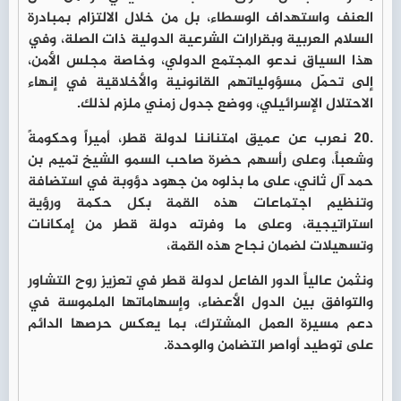
العنف واستهداف الوسطاء، بل من خلال الالتزام بمبادرة
السلام العربية وبقرارات الشرعية الدولية ذات الصلة، وفي
هذا السياق ندعو المجتمع الدولي، وخاصة مجلس الأمن،
إلى تحمّل مسؤولياتهم القانونية والأخلاقية في إنهاء
الاحتلال الإسرائيلي، ووضع جدول زمني ملزم لذلك.
.20 نعرب عن عميق امتناننا لدولة قطر، أميراً وحكومةً
وشعباً، وعلى رأسهم حضرة صاحب السمو الشيخ تميم بن
حمد آل ثاني، على ما بذلوه من جهود دؤوبة في استضافة
وتنظيم اجتماعات هذه القمة بكل حكمة ورؤية
استراتيجية، وعلى ما وفرته دولة قطر من إمكانات
وتسهيلات لضمان نجاح هذه القمة،
ونثمن عالياً الدور الفاعل لدولة قطر في تعزيز روح التشاور
والتوافق بين الدول الأعضاء، وإسهاماتها الملموسة في
دعم مسيرة العمل المشترك، بما يعكس حرصها الدائم
على توطيد أواصر التضامن والوحدة.