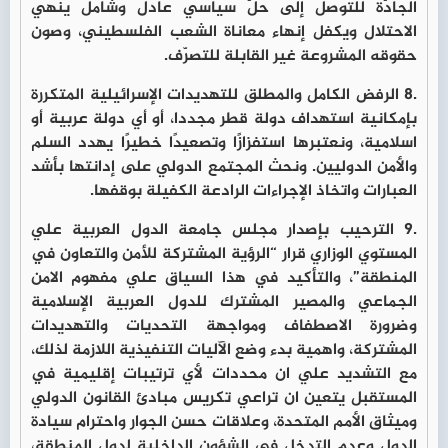
الجادّة للتوصل إلى حلّ سياسي عادل وشامل ينهي
الاحتلال ويكفل إنهاء معاناة الشعب الفلسطيني، وصون
حقوقه المشروعة غير القابلة للتصرّف.
.8 الرفض الكامل والمطلق للتهديدات الإسرائيلية المتكررة
بإمكانية استهداف دولة قطر مجددا، أو أي دولة عربية أو
اسلامية، ونعتبرها استفزازًا وتصعيدًا خطيرًا يهدد السلم
والأمن الدوليين. ونحث المجتمع الدولي على إدانتها بأشد
العبارات واتخاذ الإجراءات الرادعة الكفيلة بوقفها.
.9 الترحيب بإصدار مجلس جامعة الدول العربية علي
المستوي الوزاري قرار “الرؤية المشتركة للأمن والتعاون في
المنطقة”، والتأكيد في هذا السياق علي مفهوم الامن
الجماعي والمصير المشترك للدول العربية الإسلامية
وضرورة الاصطفاف ومواجهة التحديات والتهديدات
المشتركة، واهمية بدء وضع الآليات التنفيذية اللازمة لذلك،
مع التشديد علي ان محددات لأي ترتيبات إقليمية في
المستقبل يتعين ان تراعي تكريس مبادئ القانون الدولي
وميثاق الأمم المتحدة، وعلاقات حسن الجوار واحترام سيادة
الدول وعدم التدخل في الشؤون الداخلية لدول المنطقة،