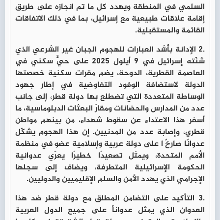
السلمي في المنطقة ويهدد كل ما تم انجازه على طريق
إقامة علاقات طبيعية مع إسرائيل، بما في ذلك الاتفاقات
القائمة والمستقبلية.
.2 الإدانة بأشد العبارات للهجوم الجبان غير الشرعي الذي
شنّته إسرائيل في 9 أيلول 2025 على حيٍّّ سكني في
العاصمة القطرية، الدوحة، يضم مقرات سكنية خصصتها
الدولة لاستضافة الوفود التفاوضية في إطار جهود
الوساطة المتعددة التي تضطلع بها دولة قطر، إلى جانب
عدد من المدارس والحضانات ومقارّ البعثات الدبلوماسية، ما
أسفر هذا الاعتداء عن سقوط شهداء، من بينهم مواطن
قطري، وإصابة عدد من المدنيين. إن هذا الهجوم يشكّل
عدوانًا صارخً ا على دولة عربية وإسلامية عضو في منظمة
الأمم المتحدة، ويمثل تصعيدًا خطيرًا يعرّي عدوانية
الحكومة الإسرائيلية المتطرفة، ويضاف إلى سجلها
الإجرامي الذي يهدد الأمن والسلم الإقليميين والدوليين.
.3 التأكيد على التضامن المطلق مع دولة قطر ضد هذا
العدوان الذي يمثل عدواناً على جميع الدول العربية