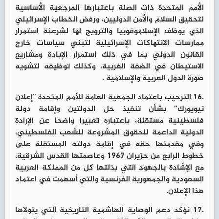
الأمم المتحدة ذات الصلة باعتبارها المرجعية الأساسية
لتحقيق السلام والأمن الدوليين، ورفض الخطاب الإسرائيلي
الذي يوظف الإسلاموفوبيا والترويج لھا لشرعنة استمرار
ممارسات الانتھاكات الإسرائيلية لتبني سياسات خارج
القانون الدولي بما في ذلك استمرار الإبادة ومشاريع
الاستيطان في الضفة الغربية، وكذلك توظيفه لتشويه
صورة الدول العربية والإسلامية .
.16 الترحيب باعتماد الجمعية العامة للأمم المتحدة “إعلان
نيويورك” بشأن تنفيذ حل الدولتين وإقامة دولة
فلسطينية مستقلة، باعتباره تعبيرا واضحا عن الإرادة
الدولية الداعمة للحقوق المشروعة للشعب الفلسطيني،
وفي مقدمتها حقه في إقامة دولته المستقلة على
خطوط الرابع من حزيران 1967 وعاصمتها القدس الشرقية،
مع الإشادة بالجهود التي بذلتها كل من المملكة العربية
السعودية والجمهورية الفرنسية والتي أسهمت في اعتماد
هذا الإعلان.
.17 نؤكد دعم الوصاية الهاشمية التاريخية التي يتولاها