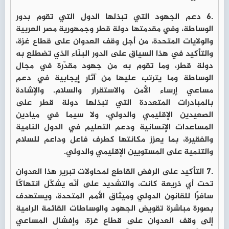
.6 دعم الجهود التي تبذلها الدول التي تقوم بدور
الوساطة، وفي مقدمتها دولة قطر وجمهورية مصر العربية
والولايات المتحدة، من أجل وقف العدوان على قطاع غزة،
والتأكيد في هذا السياق على الدور البنّاء الذي تضطلع به
دولة قطر، وما تقوم به من جهود مقدّرة في مجال
الوساطة وما يترتب عليها من آثار إيجابية في دعم
مساعي إرساء الأمن والاستقرار والسلام. والإشادة
بالمبادرات المتعددة التي تبذلها دولة قطر على
الصعيدين الإقليمي والدولي، ولا سيما في ميادين
المساعدات الإنسانية ودعم التعليم في الدول النامية
والفقيرة، بما يعزز مكانتها كطرف فاعل وداعم للسلام
والتنمية على المستويين الإقليمي والدولي.
.7 التأكيد على الرفض القاطع لمحاولات تبرير هذا العدوان
تحت أي ذريعة كانت، والتشديد على أنّه يشكّل انتهاكًا
سافرًا للقانون الدولي وميثاق الأمم المتحدة، ويستهدف
بصورة مباشرة تقويض الجهود والوساطات القائمة الرامية
إلى وقف العدوان على قطاع غزة، وإفشال المساعي