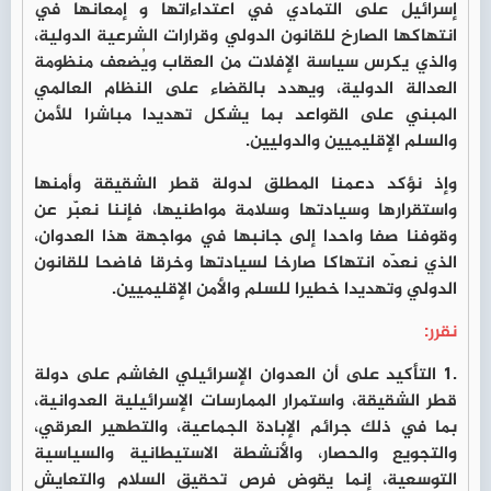
إسرائيل على التمادي في اعتداءاتها و إمعانها في
انتهاكها الصارخ للقانون الدولي وقرارات الشرعية الدولية،
والذي يكرس سياسة الإفلات من العقاب ويُضعف منظومة
العدالة الدولية، ويهدد بالقضاء على النظام العالمي
المبني على القواعد بما يشكل تهديدا مباشرا للأمن
والسلم الإقليميين والدوليين.
وإذ نؤكد دعمنا المطلق لدولة قطر الشقيقة وأمنها
واستقرارها وسيادتها وسلامة مواطنيها، فإننا نعبّر عن
وقوفنا صفا واحدا إلى جانبها في مواجهة هذا العدوان،
الذي نعدّه انتهاكا صارخا لسيادتها وخرقا فاضحا للقانون
الدولي وتهديدا خطيرا للسلم والأمن الإقليميين.
نقرر:
.1 التأكيد على أن العدوان الإسرائيلي الغاشم على دولة
قطر الشقيقة، واستمرار الممارسات الإسرائيلية العدوانية،
بما في ذلك جرائم الإبادة الجماعية، والتطهير العرقي،
والتجويع والحصار، والأنشطة الاستيطانية والسياسية
التوسعية، إنما يقوض فرص تحقيق السلام والتعايش