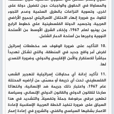
والمساواة في الحقوق والواجبات دون تفضيل دولة على
اخرى، وتسوية النزاعات بالطرق السلمية وعدم اللجوء
للقوة، مع ضرورة إنهاء الاحتلال الاسرائيلي لجميع الأراضي
العربية، وتجسيد الدولة الفلسطينية علي خطوط الرابع
من يونيو لعام 1967، وإخلاء الشرق الأوسط من الأسلحة
النووية وغيرها من أسلحة الدمار الشامل.
.10 التأكيد على ضرورة الوقوف ضد مخططات إسرائيل
لفرض أمر واقع جديد في المنطقة، والتي تشكل تهديداً
مباشراً للاستقرار والأمن الإقليمي والدولي، وضرورة التصدي
لها.
.11 تأكيد إدانة أي محاولات إسرائيلية لتهجير الشعب
الفلسطيني، تحت أي ذريعة أو مسمّى، من أراضيه المحتلة
عام 1967، واعتبار ذلك جريمة ضد الإنسانية، وانتهاكا
صارخا للقانون الدولي والقانون الدولي الإنساني، وسياسة
تطهير عرقي مرفوضة جملةً وتفصيلًا. والتشديد في هذا
السياق على ضرورة تنفيذ الخطة العربية الإسلامية لإعادة
الاعمار بشقيها السياسي والفني، والشروع في إعادة إعمار