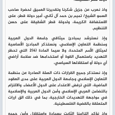
واذ نعرب عن جزيل شكرنا وتقديرنا العميق لحضرة صاحب
السمو الشيخ/ تميم بن حمد آل ثاني، أمير دولة قطر، على
الاستضافة الكريمة، ولدولة قطر الشقيقة على حسن
التنظيم.
وإذ نسترشد بمبادئ ميثاقي جامعة الدول العربية
ومنظمة التعاون الإسلامي، ونستذكر المبادئ الأساسية
لميثاق الأمم المتحدة، ولا سيما المادة (4)2 التي تحظر
التهديد باستعمال القوة أو استخدامها ضد سلامة أراضي
أي دولة أو استقلالها السياسي،
وإذ نستذكر جميع القرارات ذات الصلة الصادرة عن منظمة
التعاون الإسلامي وجامعة الدول العربية على مدى العقود
الماضية، التي ترفض الاعتداء على الدول الأعضاء، والالتزام
بالتضامن العربي الإسلامي وأمن الدول العربية والإسلامية
في مواجهة التهديدات الخارجية، بما في ذلك الق اررات
المتعلقة بالقضية الفلسطينية.
وإذ نؤكد التزامنا الثابت بسيادة واستقلال وأمن جميع