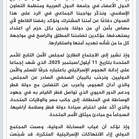
الدول الأعضاء في جامعة الدول العربية ومنظمة التعاون
الإسلامي، ونذكّر بواجبنا الجماعي في الرد على هذا
العدوان دفاعًا عن أمننا المشترك، ونؤكد رفضنا القاطع لأي
مساس بأمن أي من دولنا، وندين بكل حزم أي اعتداء
يستهدفها، مؤكدين تضامننا المطلق والراسخ في مواجهة
كل ما من شأنه تهديد أمنها واستقرارها.
وإذ نشير إلى الاجتماع الطارئ لمجلس الأمن التابع للأمم
المتحدة بتاريخ 11 أيلول/سبتمبر 2025، الذي شهد إجماعا
على إدانة الهجوم الإسرائيلي باعتباره خرقًا للسلم والأمن
الدوليين. ونرحّب بالبيان الصحفي الصادر عن المجلس،
والذي أدان الهجوم، وأعرب عن التضامن مع دولة قطر
ودعم الدور الحيوي الذي تواصل قطر القيام به في جهود
الوساطة في المنطقة، إلى جانب مصر والولايات المتحدة،
والذي أكّد على احترام سيادة دولة قطر وسلامة أراضيها،
انسجاماً مع مبادئ ميثاق الأمم المتحدة.
وإذ نؤكد أن غياب المساءلة الدولية، وصمت المجتمع
الدولي إزاء الانتهاكات الإسرائيلية المتكررة، قد شجّعت