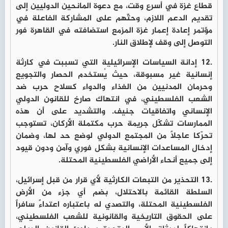
قطاع غزة في أسرع وقت، مع دعوة المانحين الدوليين إلى
تقديم الدعم اللازم، وحثّهم على المشاركة الفاعلة في
مؤتمر إعادة إعمار غزة المزمع استضافته في القاهرة فور
التوصل إلى وقف لإطلاق النار.
.12 إدانة السياسات الإسرائيلية التي تسببت في كارثة
إنسانية غير مسبوقة، حيث يُستخدم الحصار والتجويع
وحرمان المدنيين من الغذاء والدواء كسلاح حرب ضد
الشعب الفلسطيني، في انتهاك صارخ للقانون الدولي
الإنساني واتفاقيات جنيف. والتشديد على أن هذه
الممارسات تشكّل جريمة حرب مكتملة الأركان، تستوجب
تحرّكا عاجلًا من المجتمع الدولي لوضع حد لها، وضمان
إدخال المساعدات الإنسانية بشكل فوري وآمن ودون قيود
إلى جميع أنحاء الأراضي الفلسطينية المحتلة.
.13 التحذير من التبعات الكارثية لأي قرار من قبل إسرائيل،
السلطة القائمة بالاحتلال، بضم أي جزء من الأرض
الفلسطينية المحتلة، والتصدي له باعتباره اعتداءً سافراً
على الحقوق التاريخية والقانونية للشعب الفلسطيني،