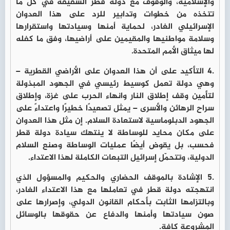
والإسلامية، والوقوف مع دولة قطر الشقيقة في كل ما
تتخذه من خطوات وتدابير للرد على هذا العدوان
الإسرائيلي الغادر، لحماية أمنها وسيادتها واستقرارها
وسلامة مواطنيها والمقيمين على أراضيها، وفق ما كفله
لها ميثاق الأمم المتحدة.
.4 التأكيد على أن هذا العدوان على الأراضي القطرية –
وهي دولة تعمل كوسيط رئيسي في الجهود المبذولة
لتأمين وقف إطلاق النار وانهاء الحرب على غزة، وإطلاق
سراح الرهائن والأسرى – يمثل تصعيدًا خطيرًا واعتداءً على
الجهود الدبلوماسية لاستعادة السلام. إن مثل هذا العدوان
على مكان محايد للوساطة لا ينتهك سيادة دولة قطر
فحسب، بل يقوض أيضًا عمليات الوساطة وصنع السلام
الدولية، وتتحمّل إسرائيل التبعات الكاملة لهذا الاعتداء.
.5 الإشادة بالموقف الحضاري والحكيم والمسؤول الذي
انتهجته دولة قطر في تعاملها مع هذا الاعتداء الغادر،
وبالتزامها الثابت بأحكام القانون الدولي، وإصرارها على
صون سيادتها وأمنها والدفاع عن حقوقها بالوسائل
المشروعة كافة.