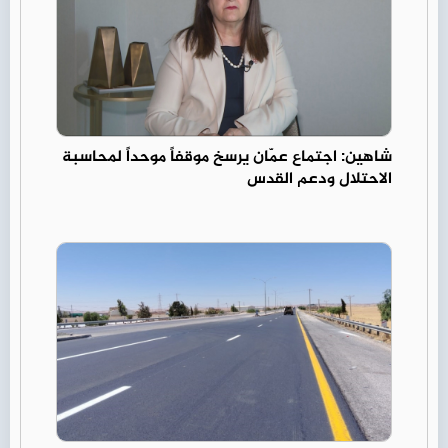
شاهين: اجتماع عمّان يرسخ موقفاً موحداً لمحاسبة
الاحتلال ودعم القدس