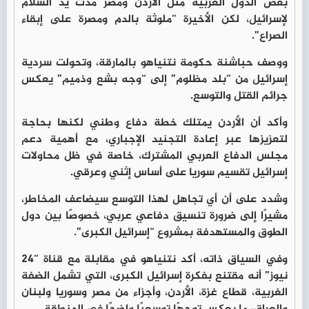
بعض الدول العربية مثل الأردن ومصر مدت يد السلام
لإسرائيل، لكن الأخيرة “ملوثة بالدم ومصرة على إبقاء
الصراع”.
ووصف حباشنة حكومة نتنياهو بالمارقة، وتحولت سردية
إسرائيل من “بلد مظلوم” إلى “وجه بشع وذميم” يعكس
جرائم القتل والتوسع.
وأكد أن الأردن يمتلك خطة دفاع وطني لكنها بحاجة
لتعزيزها عبر إعادة التجنيد الإجباري، مع أهمية دعم
مجلس الدفاع العربي المشترك، خاصة في ظل محاولات
إسرائيل تقسيم سوريا على أساس إثني وعرقي.
وشدد على أن أي تجاهل لهذا التوسع سيضاعف المخاطر،
مشيرًا إلى ضرورة تنسيق دفاعي عربي، خصوصًا بين دول
الطوق والمستهدفة بمشروع “إسرائيل الكبرى”.
وفي السياق ذاته، أكد نتنياهو في مقابلة مع قناة “24
نيوز” أنه مقتنع بفكرة إسرائيل الكبرى، التي تشمل الضفة
الغربية، قطاع غزة، الأردن، وأجزاء من مصر وسوريا ولبنان