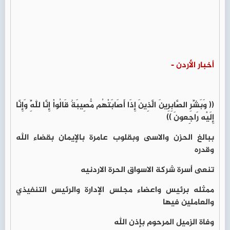
أخبار الأردن -
(( وَبَشِّرِ الصَّابِرِينَ الَّذِينَ إِذَا أَصَابَتْهُم مُّصِيبَةٌ قَالُواْ إِنَّا لِلّهِ وَإِنَّا
إِلَيْه رَاجِعونَ ))
ببالغ الحزن والاسى وبقلوب عامرة بالإيمان بقضاء الله
وقدره
تنعى أسرة شركة الاسواق الحرة الاردنيه
ممثله برئيس واعضاء مجلس الإدارة والرئيس التنفيذي
والعاملين فيها
وفاة الزميل المرحوم بإذن الله