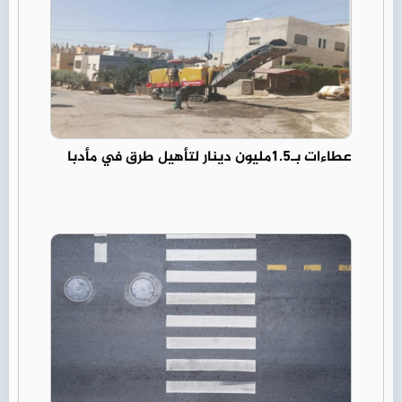
عطاءات بـ1.5مليون دينار لتأهيل طرق في مأدبا