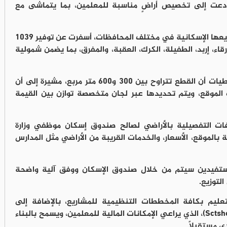
ي دعت إلى تخصيص أراضٍ مناسبة للمعلمين، بما يتماشى مع
وبيّنت أن المؤسسة أجرت دراسة شاملة لمشاريعها الإسكانية في مختلف المحافظات، أسفرت عن توفير 1039
ء، إربد، الطفيلة، الكرك، العقبة، والمفرق، بما يضمن شمولية
وفيما يخص المساحات المتوفرة، أوضحت العطيات أن القطع تتراوح بين 300 و600 متر مربع، مشيرة إلى أن
لموقع، ويتم تحديدها عبر لجان متخصصة توازن بين القيمة
ت التفصيلية بالأراضي لصالح صندوق إسكان موظفي وزارة
 بالموقع، الأسعار، والخدمات القريبة من الأراضي مثل المدارس
مستفيدين سيتم من خلال صندوق الإسكان ووفق آلية واضحة
لتوزيع.
لتعليم بكافة المخططات التنظيمية للمشاريع، بالإضافة إلى
مخططات استرشادية لنموذج "سكن النواة" (Sctshe)، الذي يراعي الإمكانات المالية للمعلمين، ويسمح بالبناء
ي مستقبلاً.