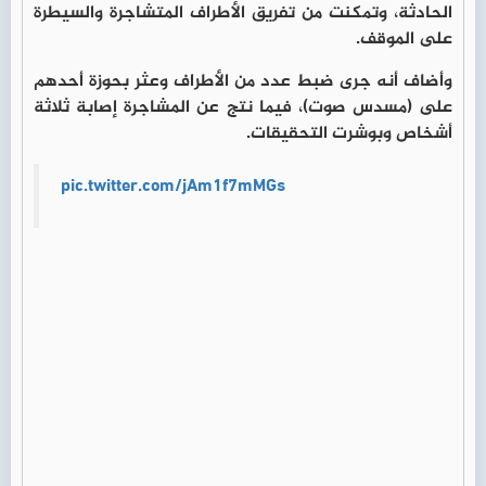
الحادثة، وتمكنت من تفريق الأطراف المتشاجرة والسيطرة
على الموقف.
وأضاف أنه جرى ضبط عدد من الأطراف وعثر بحوزة أحدهم
على (مسدس صوت)، فيما نتج عن المشاجرة إصابة ثلاثة
أشخاص وبوشرت التحقيقات.
pic.twitter.com/jAm1f7mMGs