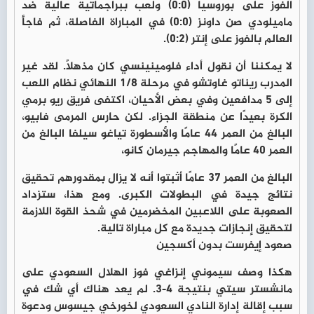
الفوز على بوروسيا (0:0) ولعب ببراجماتية عالية ضد
ماميلودي صن داونز (0:0) في المباراة الفاصلة، ثم فاجأ
العالم بالفوز على إنتر (0:2).
لا يمكننا أن نقول أداء فلومينينسي كان مذهلًا. لقد غير
المدرب ريناتو غاوتشو في مرحلة 1/8 النهائي نظام اللعب
إلى 5 مدافعين وفي بعض الأحيان، اكتفى فريق ريو برمي
الكرة بعيدًا عن منطقة الجزاء. لكن حارس المرمى فابيو،
البالغ من العمر 44 عامًا والأسطورة تياغو سيلفا البالغ من
العمر 40 عامًا والمهاجم جيرمان كانو،
البالغ من العمر 37 عامًا أثبتوا أنه لا يزال بمقدورهم تحقيق
نتائج جيدة في البطولات الكبرى. ومع هذا، ستزداد
الصعوبة على اللاعبين المخضرمين في شحذ القوة اللازمة
لتحقيق إنجازات جديدة مع كل مباراة تالية.
صعود إيفرست بدون أكسجين
هكذا وصف سيموني إنزاغي فوز الهلال السعودي على
مانشستر سيتي بنتيجة 4-3. لم يعد هناك أي شك في
سبب إقالة إدارة النادي السعودي لخورخي جيسوس ودعوة