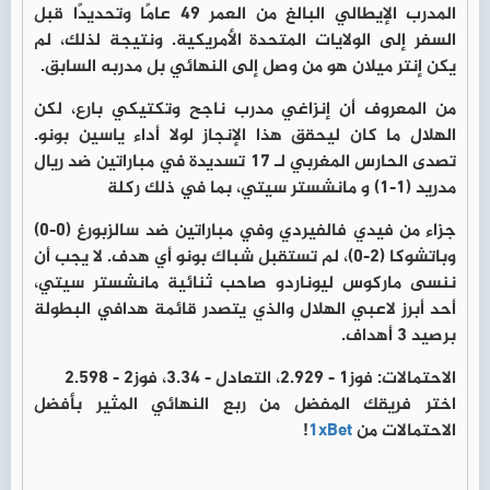
المدرب الإيطالي البالغ من العمر 49 عامًا وتحديدًا قبل
السفر إلى الولايات المتحدة الأمريكية. ونتيجة لذلك، لم
يكن إنتر ميلان هو من وصل إلى النهائي بل مدربه السابق.
من المعروف أن إنزاغي مدرب ناجح وتكتيكي بارع، لكن
الهلال ما كان ليحقق هذا الإنجاز لولا أداء ياسين بونو.
تصدى الحارس المغربي لـ 17 تسديدة في مباراتين ضد ريال
مدريد (1-1) و مانشستر سيتي، بما في ذلك ركلة
جزاء من فيدي فالفيردي وفي مباراتين ضد سالزبورغ (0-0)
وباتشوكا (2-0)، لم تستقبل شباك بونو أي هدف. لا يجب أن
ننسى ماركوس ليوناردو صاحب ثنائية مانشستر سيتي،
أحد أبرز لاعبي الهلال والذي يتصدر قائمة هدافي البطولة
برصيد 3 أهداف.
الاحتمالات: فوز1 - 2.929، التعادل - 3.34، فوز2 - 2.598
اختر فريقك المفضل من ربع النهائي المثير بأفضل
الاحتمالات من
1xBet
!