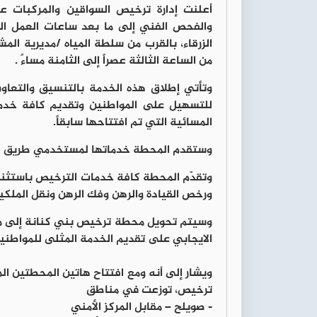
أعلنت إدارة ترخيص السواقين والمركبات ع
والفحص الفني إلى ما بعد ساعات العمل ال
من الساعة الثالثة عصراً إلى الثامنة مساءً .
وتأتي إطلاق هذه الخدمة بالتنسيق والتعاون م
للتسهيل على المواطنين وتقديم كافة خدما
المسائية التي تم افتتاحها سابقاً.
وستقدم المحطة خدماتها لمستخدمي طريق اتوس
وتقدّم المحطة كافة خدمات الترخيص باستثن
ورخص القيادة والرهن وفك الرهن ونقل الملكي
وسيتم تحويل محطة ترخيص بني كنانة إلى محط
الايجابي على تقديم الخدمة المثلى للمواطني
ويشار إلى أنه ومع افتتاح هاتين المحطتين 
ترخيص، توزعت في مناطق
- صويلح – مقابل المركز الأمني