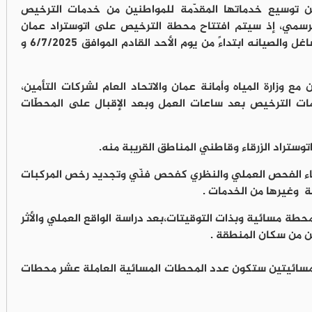
ن توسيع خدماتها المقدّمة للمواطنين من خدمات الترخيص
رسمي، إذ سيتم افتتاح محطة الترخيص على اتوستراد عمان
الزرقاء، بالقرب من سلطة المياه /مديرية المشاغل والصيانه ابتداءً من يوم الأحد القادم الموافق 6/7/2025 و
ع وزارة المياه وأمانة عمان والاتحاد العام لشركات التأمين،
ت الترخيص بعد ساعات العمل وبعد الإقبال على المحطّات
تراد الزرقاء وقاطني المناطق القريبة منه.
اء الفحص العملي والنظري كفحص فنّي وتجديد رخص المركبات
ة وغيرها من الخدمات .
ة مسائية وبذات التوقيتات،بعد دراسة الواقع العملي والأثر
ن من سكان المنطقة .
المسائيتين ستكون عدد المحطات المسائية العاملة عشر محطات