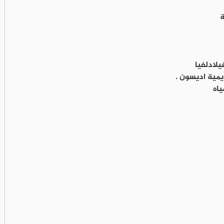
ة
يلادلفيا
يمية اديسون .
ياه