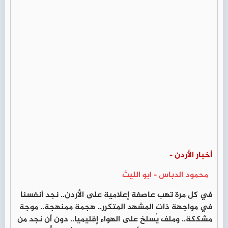
أخبار الأردن -
محمود الدباس - ابو الليث
في كل مرة تهب عاصفة إعلامية على الأردن.. نجد أنفسنا
في مواجهة ذات المشهد المتكرر.. هجمة ممنهجة.. موجة
مشككة.. وملف يُسلخ على الهواء إقليميا.. دون أن نجد من