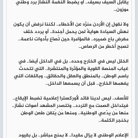
يقابل السيف بسيف.. أو يضبط النغمة النشاز بردٍّ وطني
موزون..
ولا نقول إن الأردن منزّه عن الأخطاء.. لكننا نرفض أن يكون
نهش السيادة هوايةً لمن يحمل أجندة.. أو يردد خلف
مغرضٍ باع ضميره.. فالمؤامرة حين تُصاغ بأدوات ناعمة..
تصبح أخطر من الرصاص..
الخلل ليس في الخارج وحده.. بل في الداخل أيضا.. في
غياب المنصة القوية والمؤثرة والمنتشرة.. التي تتحدث
باسم الوطن.. بالمنطق والعقل والحقائق.. وباللغات التي
يفهمها الخارج.. قبل أن يسمعها الداخل..
للأسف.. ليس لدينا قائد لأوركسترا إعلامية تضبط الإيقاع..
فيتداخل الصمت مع التردد.. وتتصدر المشهد أصوات نشاز..
منها مَن يدّعي الوطنية.. ومنها مَن يُتقن طعن الوطن
بخنجر الكلمة..
الإعلام الوطني لا يزال مقيدا.. لا بمنعٍ مباشر.. بل بقيود