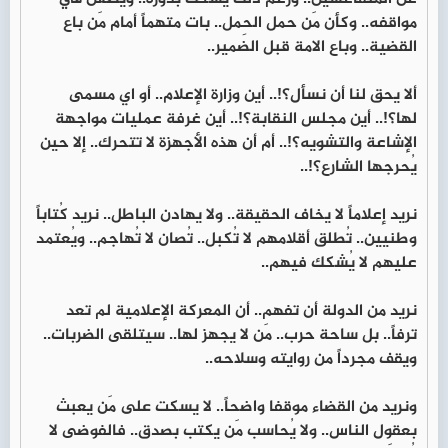
مواقفه.. وكأن مَن حمل الحِمل.. بات متهماً أمام مَن باع
القضية.. وباع الامة قبل الضمير..
ألا يحق لنا أن نسأل؟!.. أين وزارة الإعلام.. أو اي مسمى
لها؟!.. أين مجلس النقابة؟!.. أين غرفة عمليات مواجهة
الإشاعة والتشويه؟!.. أم أن هذه الأجهزة لا تتحرك.. إلا حين
يُحرجها الشارع؟!..
نريد إعلاماً لا يخاف الحقيقة.. ولا يهادن الباطل.. نريد كُتاباً
وطنيين.. تُطلق أقلامهم لا تُكبل.. تُصان لا تُهاجم.. ويُعتمد
عليهم لا يُشكك فيهم..
نريد من الدولة أن تفهم.. أن المعركة الإعلامية لم تعد
ترفاً.. بل ساحة حرب.. مَن لا يجهز لها.. سيتلقى الضربات..
ويقف مجرداً من روايته وسلاحه..
ونريد من القضاء موقفا واضحاً.. لا يسكت على مَن يعبث
بعقول الناس.. ولا يُحاسب مَن يكتب بصدق.. فالفوضى لا