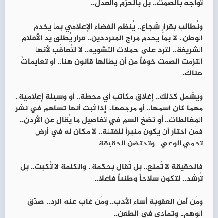
تُواجَه بالصمت.. بل بالحزم والعدل..
ونُطالب بقرارٍ شجاع.. يُنظم الفضاء الإعلامي بما يخدم
الوطن.. لا بما يخدم مزاج المترددين.. قرار يُطلق يد الأقلام
الشريفة.. لترد على حملات التشويه.. لا لتُعاقَب لأنها
التزمت الصمت خوفاً من أن يطالها قانون هنا.. او تعايماتٌ
هناك..
ويشمل كذلك.. إغلاق مكاتب أي محطة.. أو وسيلة إعلامية..
مهما كان اسمها.. أو مرجعها.. إذا ثبت أنها تساهم في نشر
المغالطات.. أو تضخ السم في تفاصيل ما يُقال عن الأردن..
فمَن اختار أن يكون منبراً للفتنة.. لا مكان له في أرض
تحمي الوعي.. وتحتضن الحقيقة..
فالحقيقة لا تُمنع.. بل تُقال بحكمة.. والكلمة لا تُكبت.. بل
تُرشد.. لتكون سلاحاً وطنياً فاعلا..
ومَن أمن العقوبة أساء الأدب.. ومَن غاب عنه الرد.. صدّق
الوهم.. وتمادى في الطعن..