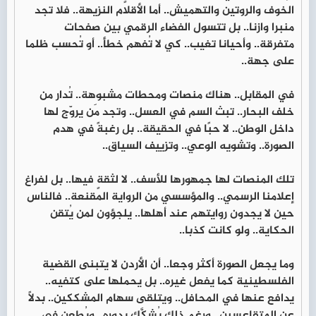
الخوف والروتين والتهميش.. أما الأقلام النزيهة.. فلا تجد
منبرا وازنا.. بل تتسول الفضاء الرقمي بين صفحات
متفرقة.. وأحيانا تغيب.. كي لا تُفهم خطأ.. أو تُحسب ظلما
على جهة..
في المقابل.. هناك منصات ومحطات مشبوهة.. تُدار من
خلف البحار.. تبث السم في العسل.. وتجد مَن يروّج لها
داخل الوطن.. لا حبًا في الحقيقة.. بل رغبةً في هدم
الصورة.. وتشويه الوعي.. وتزييف السياق..
تلك المنصات لها جمهورها للأسف.. لا لثقةٍ فيها.. بل لفراغ
إعلامنا الرسمي.. والمؤسسي من الرواية المقنعة.. فالناس
حين لا يجدون روايتهم عند أهلها.. يلجؤون لمن يُتقن
الحكاية.. ولو كانت كذبا..
وما يجعل الصورة أكثر وجعا.. أن الأردن لا يتبنى القضية
الفلسطينية كما يفعل غيره.. بل يحملها على كتفيه..
يدافع عنها في المحافل.. ويتلقى سهام المشككين.. بدلاً
عن المتقاعسين.. ورغم ذلك يُشكَّك بدوره.. ويُطعن في