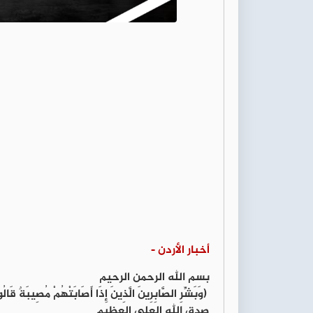
أخبار الأردن -
بسم الله الرحمن الرحيم
(وَبَشِّرِ الصَّابِرِينَ الَّذِينَ إِذَا أَصَابَتْهُمْ مُصِيبَةٌ قَالُوا إِن
صدق الله العلي العظيم