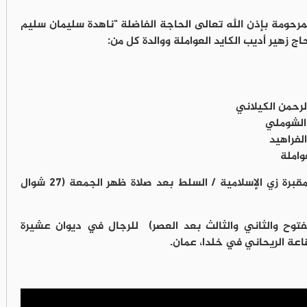
 المرحومة بإذن الله تعالى الحاجة الفاضلة "ناهدة سليمان سليم
اج زهير أديب الكايد العواملة ووالدة كل من:
لرحمن الكيلاني
 الشوملي
لفراهيد
واملة
وسيشيع جثمانها الطاهر من مسجد زي الى مقبرة زي الإسلامية / السلط بعد صلاة ظهر الجمعة (٢٧ شوال
ل مفتوح والثاني والثالث بعد العصر) للرجال في ديوان عشيرة
عة الريحاني في خلدا، عمان.