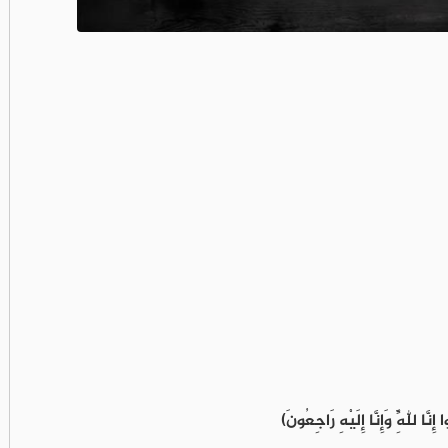
َّا لِلَّهِ وَإِنَّا إِلَيْهِ رَاجِعُونَ)