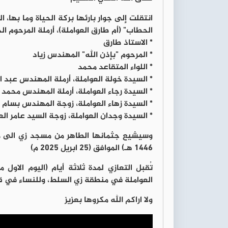
انتقلت إلى جوار بارئها بركة الحياة وما بها،
الحطاب" (أم طارق العواملة)، أرملة المرحوم الح
* الاستاذ طارق
* المرحوم "بإذن الله" المهندس زياد
* اللواء المتقاعد محمد
* السيدة خولة العواملة، أرملة المهندس عبد ا
* السيدة رجاء العواملة، أرملة المهندس محمد
* السيدة زهاء العواملة، زوجة المهندس بسام ا
* السيدة وجدان العواملة، زوجة السيد عامر الع
١٤٤٦ هـ) الموافق (٢٥ ابريل ٢٠٢٥ م)
تُقبل التعازي لمدة ثلاثة أيام (اليوم الاو
العواملة في منطقة زي السلط، وللنساء في قا
ولا اراكم الله مكروها بعزيز