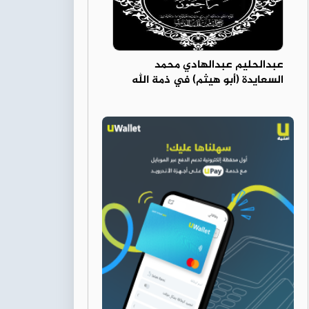
عبدالحليم عبدالهادي محمد
السعايدة (أبو هيثم) في ذمة الله