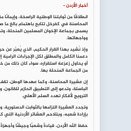
أخبار الأردن -
انطلاقًا من ثوابتنا الوطنية الراسخة، وإيمانًا م
المحاسنة في كفرخل تتابع باهتمام بالغ ما صد
يسمى بجماعة الإخوان المسلمين المنحلة، وت
وواجهاتها.
وإذ نُشيد بهذا القرار الحكيم، الذي يُعبّر عن
دعمنا الكامل والمطلق لكل الإجراءات الرامية إ
أو يحاول زعزعة استقراره، سواء كان ذلك من خ
من الجماعة المنحلة بها.
إن عشيرة المحاسنة، وكما عهدها الوطن، تقف صف
الباسلة، وتدعو إلى التطبيق الحازم للقانون،
الترويج لأفكار تهدد السلم الأهلي.
وتجدد العشيرة التزامها بالثوابت الدستورية، وبأن
بإرادة شعبه، وبتلاحم العشائر الأردنية التي
حفظ الله الأردن، قيادةً وشعبًا وجيشًا وأجهزةً 