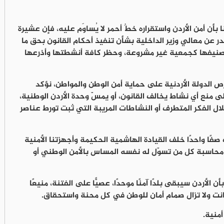
نا بأن أمن الأردن واستقراره خطٌ أحمر لا يُساوَم عليه، فإن عشيرة
ر عن معالي وزير الداخلية بشأن تنفيذ أحكام القانون بحق ما
صنيفها كجمعية غير مشروعة، وحظر كافة أنشطتها وأذرعها
 حرص الدولة الأردنية على حماية أمن الوطن والمواطن، نؤكد
لى منع أي نشاط يخالف القانون، أو يمسّ وحدة الأردن الوطنية،
لال الفكر المتطرف أو النشاطات المريبة التي ثبت تورط عناصر
ًا واحدًا خلف القيادة الهاشمية الحكيمة وأجهزتنا الأمنية
 ومحاسبة كل من تسوّل له نفسه المساس بالأمن الوطني أو
 الأردن سيبقى بلدًا آمنًا موحدًا، عصيًّا على الفتنة، منيعًا
 كانت ولا تزال صمام أمان للوطن في كل محنة واستحقاق.
أمنية.