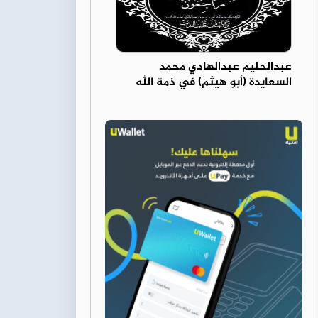
عبدالحليم عبدالهادي محمد
السعايدة (أبو هيثم) في ذمة الله