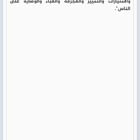
والامتيازات والتمييز والعجرفة والغباء والوصاية على
الناس".