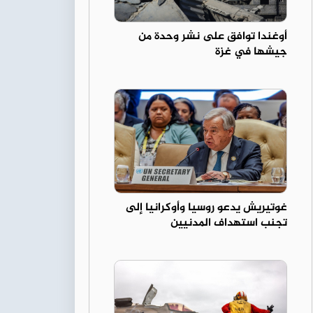
أوغندا توافق على نشر وحدة من
جيشها في غزة
غوتيريش يدعو روسيا وأوكرانيا إلى
تجنب استهداف المدنيين