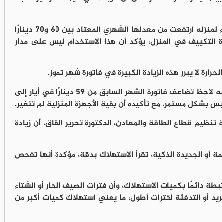
عبدالله مصطفى يشير إلى أن فاتورة الكهرباء لمنزله ارتفعت من معدلها الشهري المعتاد بين 60 و70 دينارًا
امه لأجهزة التكييف في المنزل، يؤكد أن هذا الاستخدام ليس على مدار
رارة لا يبرر هذه الزيادة الكبيرة في فاتورة شهر تموز.
ياسر زياد لم يتسلم فاتورة شهر تموز بعد، لكنه لاحظ تضاعف فاتورة الشهر السابق من 59 دينارًا في أيار إلى
نظيم قطاع الطاقة والمعادن، الدكتورة تحرير القاق، أن زيادة
مة أو الجديدة الذكية، تقرأ الاستهلاك بدقة، مؤكدة أنها تفحص
تبطة دائمًا بكميات الاستهلاك، وأن فترات الصيف الحار أو الشتاء
بريد أو التدفئة لفترات أطول، ما يعني استهلاك كميات أكبر من