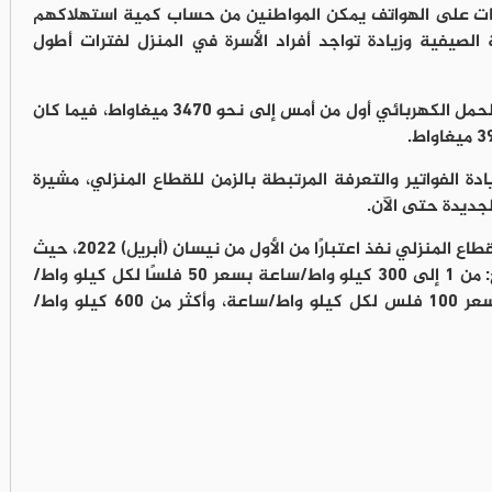
ات على الهواتف يمكن المواطنين من حساب كمية استهلاكهم
الصيفية وزيادة تواجد أفراد الأسرة في المنزل لفترات أطول
وبحسب أرقام شركة الكهرباء الوطنية، وصل الحمل الكهربائي أول من أمس إلى نحو 3470 ميغاواط، فيما كان
دة الفواتير والتعرفة المرتبطة بالزمن للقطاع المنزلي، مشيرة
جديدة حتى الآن.
وتجدر الإشارة إلى أن آخر تعديل على تعرفة القطاع المنزلي نفذ اعتبارًا من الأول من نيسان (أبريل) 2022، حيث
تم تقسيم التعرفة المدعومة إلى ثلاث شرائح: من 1 إلى 300 كيلو واط/ساعة بسعر 50 فلسًا لكل كيلو واط/
ساعة، ومن 301 إلى 600 كيلو واط/ساعة بسعر 100 فلس لكل كيلو واط/ساعة، وأكثر من 600 كيلو واط/