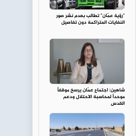
"رؤية عمّان" تطالب بعدم نشر صور
النفايات المتراكمة دون تفاصيل
شاهين: اجتماع عمّان يرسخ موقفاً
موحداً لمحاسبة الاحتلال ودعم
القدس