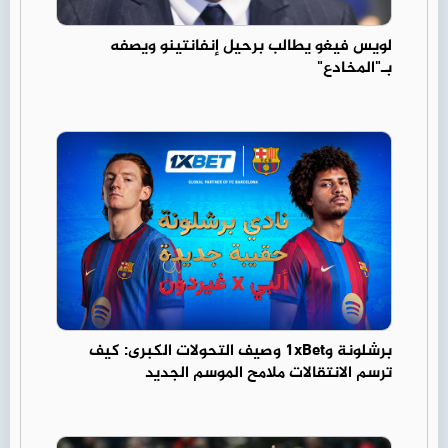
لويس فيغو يطالب برحيل إنفانتينو ويصفه
بـ"المخادع"
برشلونة و1xBet وصيف التحولات الكبرى: كيف
ترسم الانتقالات ملامح الموسم الجديد