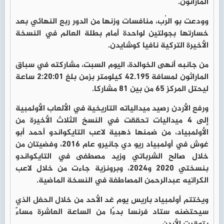
الماراثون.
وودعت بو الرُب، منافسات وزنها من الدور ربع النهائي بعد
خسارتها بجولتين لواحدة أمام بطلة العالم في النسخة
الأخيرة التركية نافيا كوشايدن.
من جانبه أنهى الخوالدة، اليوم السبت، مشاركته في سباق
الماراثون لمسافة 42.195 كيلومتر بزمن بلغ 2:20:01 ساعة
ليحتل المركز 65 من بين 81 مشاركا.
ورفع الأردن رصيد ميدالياته التاريخية في الألعاب الأولمبية
إلى 4 ميداليات تحققت في النسخ الثلاث الأخيرة من
الأولمبياد، من ضمنها ذهبية لاعب التايكواندو أحمد أبو
غوش في أولمبياد ريو دي جانيرو عام 2016، وفضيتان من
خلال صالح الشرباتي وزيد مصطفى في التايكواندو
بنسختي 2020 و2024، وبرونزية جاءت من خلال لاعب
الكراتيه عبدالرحمن المصاطفة في النسخة الماضية.
ويختتم أولمبياد باريس يوم غد الأحد من خلال الحفل الذي
سيحتضنه ستاد فرنسا بدءًا من الساعة العاشرة مساءً