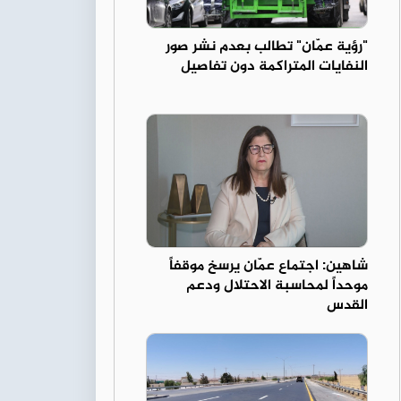
"رؤية عمّان" تطالب بعدم نشر صور
النفايات المتراكمة دون تفاصيل
شاهين: اجتماع عمّان يرسخ موقفاً
موحداً لمحاسبة الاحتلال ودعم
القدس