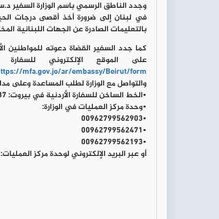
وجدد الناطق الرسمي باسم الوزارة السفير د.س
في لبنان إلى ضرورة أخذ أقصى درجات الحيطة 
بالتعليمات الصادرة عن الجهات اللبنانية الم
‏كما جدد السفير القضاة دعوته للمواطنين ال
على الموقع الإلكتروني للسفارة 
ttps://mfa.gov.jo/ar/embassy/Beirut/form
والتواصل مع الوزارة لطلب المساعدة وعلى مدار 
‏•الخط الساخن للسفارة الأردنية في بيروت: 0096181699837.
‏•وحدة مركز العمليات في الوزارة:
‏•00962799562903
‏•00962799562471
‏•00962799562193
‏أو عبر البريد الإلكتروني لوحدة مركز العمليات: ⁦‪