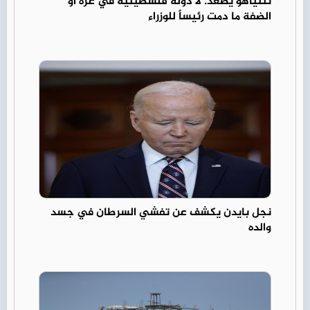
نتنياهو يصعّد: لا دولة فلسطينية في غزة أو
الضفة ما دمت رئيساً للوزراء
نجل بايدن يكشف عن تفشي السرطان في جسد
والده