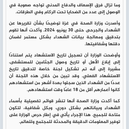
وما تزال فرق الإسعاف والدفاع المدني تواجه صعوبة في
الوصول إلى عدد من الضحايا تحت الركام وفي الطرقات.
وأصدرت وزارة الصحة في غزة توضيحًا بشأن تقريرها عن
الشهداء والجرحى حتى 30 يونيو 2024. وأكدت أنها تقوم
بتدقيق ومعالجة بيانات الشهداء بشكل مستمر لضمان
دقتها وشفافيتها.
وأوضحت الوزارة أن تسجيل تاريخ الاستشهاد يتم استنادًا
إلى إبلاغ الأهل أو تاريخ وصول الجثامين للمستشفى،
مشيرة إلى أنه تم تشكيل لجنة خاصة لتدقيق تاريخ
الاستشهاد الفعلي. وقد تبين من خلال هذه اللجنة أن
عددًا من الشهداء الذين سجلوا بعدة أشهر من استشهادهم
كانوا أعمارهم أقل من 18 عامًا وقت استشهادهم.
كما أكدت وزارة الصحة أنها تنشر قوائم تفصيلية بأسماء
الشهداء وبياناتهم بشكل دوري، وبكل شفافية، لتكون
متاحة للجميع. هذا الإجراء يأتي في إطار حرص الوزارة على
توفير المعلومات الدقيقة والمحدثة للمجتمع وللعالم.