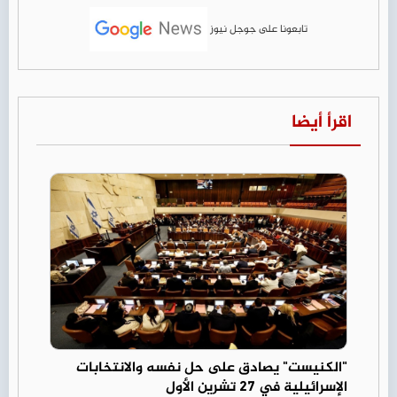
تابعونا على جوجل نيوز
اقرأ أيضا
"الكنيست" يصادق على حل نفسه والانتخابات
الإسرائيلية في 27 تشرين الأول